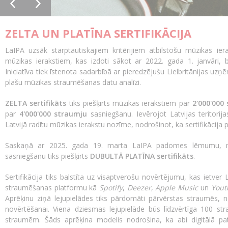
ZELTA UN PLATĪNA SERTIFIKĀCIJA
LaIPA uzsāk starptautiskajiem kritērijiem atbilstošu mūzikas ier
mūzikas ierakstiem, kas izdoti sākot ar 2022. gada 1. janvāri, 
Iniciatīva tiek īstenota sadarbībā ar pieredzējušu Lielbritānijas u
plašu mūzikas straumēšanas datu analīzi.
ZELTA sertifikāts
tiks piešķirts
mūzikas ierakstiem par
2'000'000
p
ar
4'000'000 straumju
sasniegšanu
. Ievērojot Latvijas teritorij
Latvijā radītu mūzikas ierakstu nozīme, nodrošinot, ka sertifikācija
Saskaņā ar 2025. gada 19. marta LaIPA padomes lēmumu, m
sasniegšanu tiks piešķirts
DUBULTĀ PLATĪNA sertifikāts
.
Sertifikācija
tiks balstīta uz visaptverošu novērtējumu, kas ietver L
straumēšanas platformu kā
Spotify
,
Deezer
,
Apple Music
un
Yout
Aprēķinu ziņā lejupielādes tiks pārdomāti pārvērstas straumēs, n
novērtēšanai.
Viena dziesmas lejupielāde būs līdzvērtīga 100 s
straumēm
. Šāds aprēķina modelis nodrošina, ka abi digitālā patēr