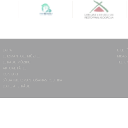
LAIPA
BIEDRĪ
ES IZMANTOJU MŪZIKU
MISAS 
ES RADU MŪZIKU
TEL. 6
AKTUALITĀTES
KONTAKTI
SĪKDATŅU IZMANTOŠANAS POLITIKA
DATU APSTRĀDE