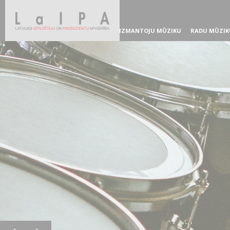
IZMANTOJU MŪZIKU
RADU MŪZIK