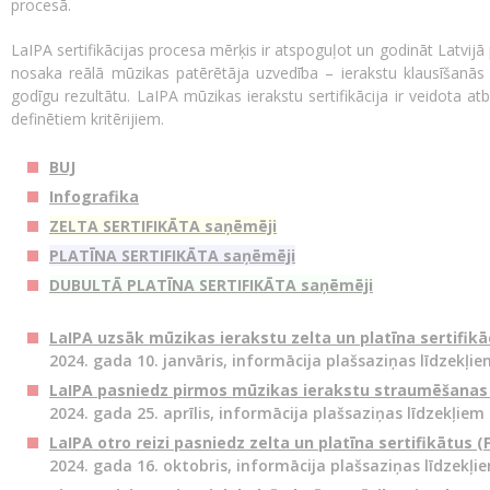
procesā.
LaIPA sertifikācijas procesa mērķis ir atspoguļot un godināt Latvijā
nosaka reālā mūzikas patērētāja uzvedība – ierakstu klausīšanās u
godīgu rezultātu. LaIPA mūzikas ierakstu sertifikācija ir veidota atb
definētiem kritērijiem.
BUJ
Infografika
ZELTA SERTIFIKĀTA saņēmēji
PLATĪNA SERTIFIKĀTA saņēmēji
DUBULTĀ PLATĪNA SERTIFIKĀTA saņēmēji
LaIPA uzsāk mūzikas ierakstu zelta un platīna sertifikā
2024. gada 10. janvāris, informācija plašsaziņas līdzekļi
LaIPA pasniedz pirmos mūzikas ierakstu straumēšanas z
2024. gada 25. aprīlis, informācija plašsaziņas līdzekļiem
LaIPA otro reizi pasniedz zelta un platīna sertifikātus 
2024. gada 16. oktobris, informācija plašsaziņas līdzekļi