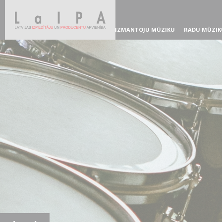
IZMANTOJU MŪZIKU
RADU MŪZIK