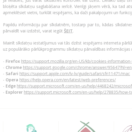
Ja vēlaties, Jūs varat sīkdatnes kontrolēt vai dzēst. Lielāko daļu tī
bloķēta sīkdatņu saglabāšana ierīcē. Vienīgi jāņem vērā, ka tad atse
apmeklēsiet vietni, turklāt iespējams, ka daži pakalpojumi un funkci
Papildu informāciju par sīkdatnēm, tostarp par to, kādas sīkdatnes
pārvaldīt vai izdzēst, varat iegūt
ŠEIT
.
Mainīt sīkdatņu iestatījumus vai tās dzēst iespējams interneta pār
uz populārāko pārlūkprogrammu sīkdatņu pārvaldības informācijas 
-
Firefox
https://support.mozilla.org/en-US/kb/cookies-informatio
-
Chrome
https://support.google.com/chrome/answer/95647?hl=en
-
Safari
https://support.apple.com/lv-lv/guide/safari/sfri11471/mac
-
Opera
https://help.opera.com/en/latest/web-preferences/
-
Edge
https://support.microsoft.com/en-us/help/4468242/microsof
-
Explorer
https://support.microsoft.com/en-us/help/278835/how-to-