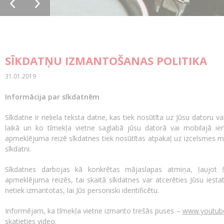
SĪKDATŅU IZMANTOŠANAS POLITIKA
31.01.2019
Informācija par sīkdatnēm
Sīkdatne ir neliela teksta datne, kas tiek nosūtīta uz Jūsu datoru 
laikā un ko tīmekļa vietne saglabā jūsu datorā vai mobilajā ier
apmeklējuma reizē sīkdatnes tiek nosūtītas atpakaļ uz izcelsmes mā
sīkdatni.
Sīkdatnes darbojas kā konkrētas mājaslapas atmiņa, ļaujot š
apmeklējuma reizēs, tai skaitā sīkdatnes var atcerēties Jūsu iestat
netiek izmantotas, lai Jūs personiski identificētu.
Informējam, ka tīmekļa vietne izmanto trešās puses –
www.youtub
skatieties video.