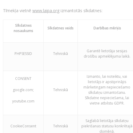
Tīmekļa vietnē
www.laipa.org
izmantotās sīkdatnes:
Sīkdatnes
Sīkdatnes veids
Darbības mērķis
nosaukums
Garantē lietotāja sesijas
PHPSESSID
Tehniskā
drošību apmeklējuma laikā.
Izmanto, lai noteiktu, vai
CONSENT
lietotājs ir apstiprinājis
mārketingam nepieciešamo
google.com;
Tehniskā
sīkdatņu izmantošanu.
Sīkdatne nepieciešama, lai
youtube.com
vietne atbilstu GDPR.
Saglabā lietotāja sīkdatņu
CookieConsent
Tehniskā
piekrišanas statusu konkrētajā
domēnā.