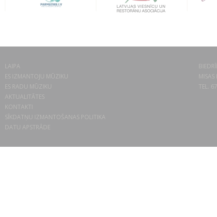
LAIPA
BIEDRĪ
ES IZMANTOJU MŪZIKU
MISAS 
ES RADU MŪZIKU
TEL. 6
AKTUALITĀTES
KONTAKTI
SĪKDATŅU IZMANTOŠANAS POLITIKA
DATU APSTRĀDE