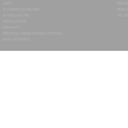
LAIPA
BIEDRĪ
ES IZMANTOJU MŪZIKU
MISAS 
ES RADU MŪZIKU
TEL. 6
AKTUALITĀTES
KONTAKTI
SĪKDATŅU IZMANTOŠANAS POLITIKA
DATU APSTRĀDE