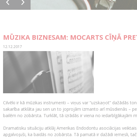
MŪZIKA BIZNESAM: MOCARTS CĪŅĀ PRE
12.12.2017
Cilvēki ir kā mūzikas instrumenti – viņus var “uzskaņot” dažādās tonal
sakarība atklāta jau sen un to joprojām izmanto arī mūsdienās – pediat
bailēm no zobārsta. Turklāt, tā izrādās ir viena no iedarbīgākajām
Dramatisku situāciju atklāj Amerikas Endodontu asociācijas veiktai
apgalvojuši, ka baidās no zobārsta. Tā pamatā ir dažādi iemesli, taču