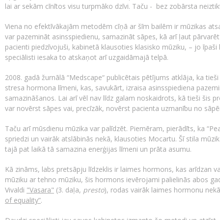
lai ar sekām cīnītos visu turpmāko dzīvi. Taču - bez zobārsta neiztik
Viena no efektīvākajām metodēm cīņā ar šīm bailēm ir mūzikas atsa
var pazemināt asinsspiedienu, samazināt sāpes, kā arī ļaut pārvarēt
pacienti piedzīvojuši, kabinetā klausoties klasisko mūziku, – jo īpaši
speciālisti iesaka to atskaņot arī uzgaidāmajā telpā.
2008. gadā žurnālā “Medscape“ publicētais pētījums atklāja, ka tie
stresa hormona līmeni, kas, savukārt, izraisa asinsspiediena paze
samazināšanos. Lai arī vēl nav līdz galam noskaidrots, kā tieši šis p
var novērst sāpes vai, precīzāk, novērst pacienta uzmanību no sā
Taču arī mūsdienu mūzika var palīdzēt. Piemēram, pierādīts, ka “Pe
spriedzi un vairāk atslābinās nekā, klausoties Mocartu. Šī stila mūzi
tajā pat laikā tā samazina enerģijas līmeni un prāta asumu.
Kā zināms, labs pretsāpju līdzeklis ir laimes hormons, kas arīdzan var
mūziku ar tehno mūziku, šis hormons ievērojami palielinās abos gadī
Vivaldi
"Vasara"
(3. daļa,
presto
), rodas vairāk laimes hormonu nek
of equality”
.