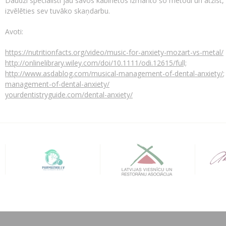
Daudzi speciālisti jau savos kabinetos izmanto šo metodi un atzīst, ka
izvēlēties sev tuvāko skaņdarbu.
Avoti:
https://nutritionfacts.org/video/music-for-anxiety-mozart-vs-metal/
http://onlinelibrary.wiley.com/doi/10.1111/odi.12615/ful
l;
http://www.asdablog.com/musical-management-of-dental-anxiety/
management-of-dental-anxiety/
yourdentistryguide.com/dental-anxiety/