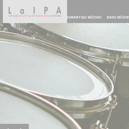
IZMANTOJU MŪZIKU
RADU MŪZIK