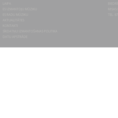
LAIPA
BIEDRĪ
ES IZMANTOJU MŪZIKU
MISAS 
ES RADU MŪZIKU
TEL. 6
AKTUALITĀTES
KONTAKTI
SĪKDATŅU IZMANTOŠANAS POLITIKA
DATU APSTRĀDE