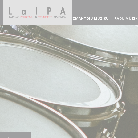
IZMANTOJU MŪZIKU
RADU MŪZIK