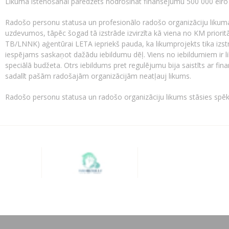
Likuma īstenošanai paredzēts nodrošināt finansējumu 500 000 eiro 
Radošo personu statusa un profesionālo radošo organizāciju likuma i
uzdevumos, tāpēc šogad tā izstrāde izvirzīta kā viena no KM priori
TB/LNNK) aģentūrai LETA iepriekš pauda, ka likumprojekts tika izstr
iespējams saskaņot dažādu iebildumu dēļ. Viens no iebildumiem ir 
speciālā budžeta. Otrs iebildums pret regulējumu bija saistīts ar 
sadalīt pašām radošajām organizācijām neatļauj likums.
Radošo personu statusa un radošo organizāciju likums stāsies spē