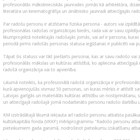
profesionālās mākslinieciskās jaunrades jomās kā arhitektūra, dizain
literatūra un kinematogrāfija un zinātnisko jaunradi attiecīgajās ra
Par radošu personu ir atzīstama fiziska persona - autors vai izpildītā
profesionālas radošas organizācijas biedrs, rada vai ar savu izpildī
likumprojektā noteiktajās radošajās jomās, vai arī ir persona, kuras r
periodā pirms radošās personas statusa iegūšanas ir publicēti vai pu
Tāpat šis statuss var tikt piešķirts personai, kas ar savu radošo vai
profesionālās mākslas un kultūras attīstībā, ko apliecina attiecīga
radošā organizācija vai to apvienība.
Likumā noteikts, ka profesionālā radošā organizācija ir profesionālo
kurā apvienojušās vismaz 50 personas, un kuras mērķis ir attīstīt s
Latvijas garīgās un materiālās kultūras attīstību un nostiprināšanu,
un attiecīgajā radošajā jomā nodarbināto personu radošo darbību u
KM izstrādātajā likumā iekļauta arī radošo personu atbalsta pasāk
kultūrkapitāla fonda (VKKF) mērķprogrammu "Radošo personu atbal
pieteikumiem gada garumā, nodrošinot pieteikumu izskatīšanu atb