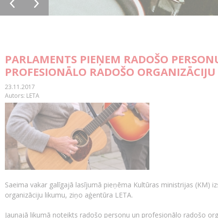
PARLAMENTS PIEŅEM RADOŠO PERSON
PROFESIONĀLO RADOŠO ORGANIZĀCIJU
23.11.2017
Autors: LETA
Saeima vakar galīgajā lasījumā pieņēma Kultūras ministrijas (KM) 
organizāciju likumu, ziņo aģentūra LETA.
Jaunajā likumā noteikts radošo personu un profesionālo radošo orga