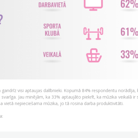
 gandrīz visi aptaujas dalībnieki. Kopumā 84% respondentu norādīja, 
i svarīga. Jau minējām, ka 33% aptaujāto piekrīt, ka mūzika veikalā ir 
a vietā nepieciešama mūzika, jo tā rosina darba produktivitāti.
a: