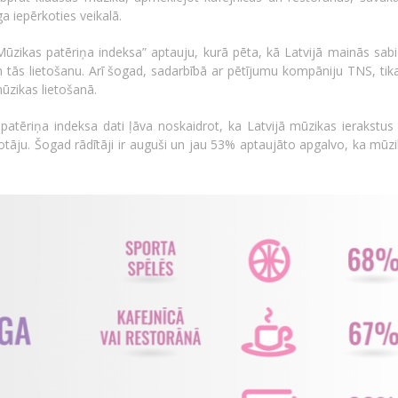
ga iepērkoties veikalā.
Mūzikas patēriņa indeksa” aptauju, kurā pēta, kā Latvijā mainās sabi
 tās lietošanu. Arī šogad, sadarbībā ar pētījumu kompāniju TNS, tika
ūzikas lietošanā.
tēriņa indeksa dati ļāva noskaidrot, ka Latvijā mūzikas ierakstus 
tāju. Šogad rādītāji ir auguši un jau 53% aptaujāto apgalvo, ka mūzi