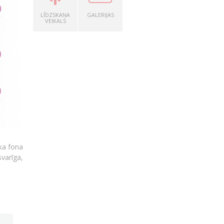
LĪDZSKAŅA
GALERIJAS
VEIKALS
ka fona
svarīga,