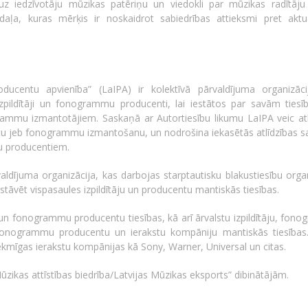
 uz iedzīvotāju mūzikas patēriņu un viedokli par mūzikas radītāju 
aļa, kuras mērķis ir noskaidrot sabiedrības attieksmi pret aktu
roducentu apvienība” (LaIPA) ir kolektīvā pārvaldījuma organizāci
zpildītāji un fonogrammu producenti, lai iestātos par savām ties
rammu izmantotājiem. Saskaņā ar Autortiesību likumu LaIPA veic atl
tu jeb fonogrammu izmantošanu, un nodrošina iekasētās atlīdzības sa
u producentiem.
rvaldījuma organizācija, kas darbojas starptautisku blakustiesību orga
pārstāvēt vispasaules izpildītāju un producentu mantiskās tiesības.
ju un fonogrammu producentu tiesības, kā arī ārvalstu izpildītāju, fo
 fonogrammu producentu un ierakstu kompāniju mantiskās tiesības
kmīgas ierakstu kompānijas kā Sony, Warner, Universal un citas.
Mūzikas attīstības biedrība/Latvijas Mūzikas eksports” dibinātājām.