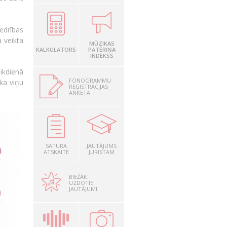
edrības
 veikta
MŪZIKAS
KALKULATORS
PATĒRIŅA
INDEKSS
ikdienā
FONOGRAMMU
ka viņu
REĢISTRĀCIJAS
ANKETA
SATURA
JAUTĀJUMS
ATSKAITE
JURISTAM
BIEŽĀK
UZDOTIE
JAUTĀJUMI