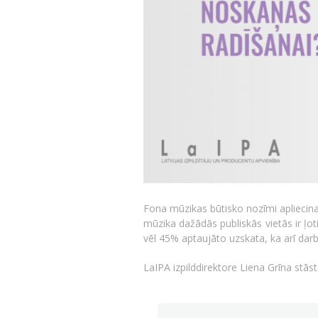
Fona mūzikas būtisko nozīmi apliecina
mūzika dažādās publiskās vietās ir ļot
vēl 45% aptaujāto uzskata, ka arī darb
LaIPA izpilddirektore Liena Grīna stāst