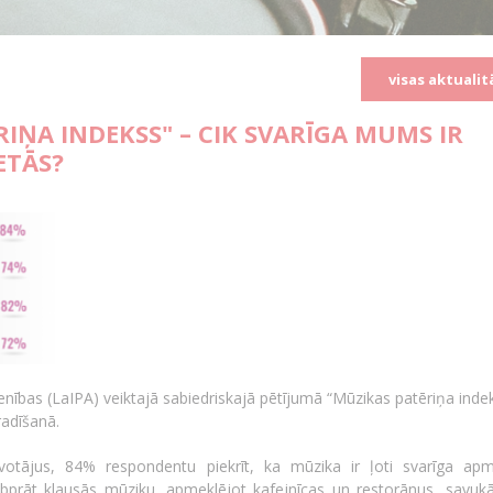
visas aktualit
RIŅA INDEKSS" – CIK SVARĪGA MUMS IR
ETĀS?
ienības (LaIPA) veiktajā sabiedriskajā pētījumā “Mūzikas patēriņa inde
adīšanā.
īvotājus, 84% respondentu piekrīt, ka mūzika ir ļoti svarīga apm
bprāt klausās mūziku, apmeklējot kafejnīcas un restorānus, savuk