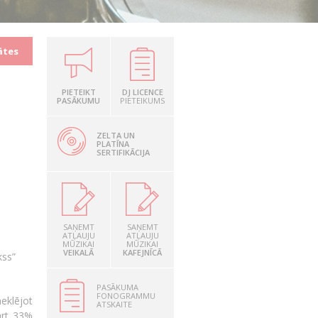
ātes
PIETEIKT
DJ LICENCE
PASĀKUMU
PIETEIKUMS
ZELTA UN
PLATĪNA
SERTIFIKĀCIJA
SAŅEMT
SAŅEMT
ATĻAUJU
ATĻAUJU
MŪZIKAI
MŪZIKAI
VEIKALĀ
KAFEJNĪCĀ
kss”
PASĀKUMA
FONOGRAMMU
eklējot
ATSKAITE
ārt 33%