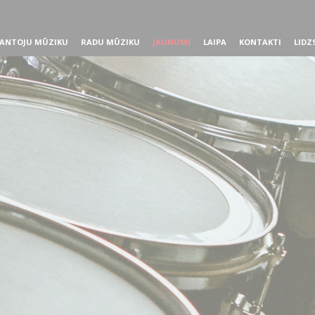
ANTOJU MŪZIKU
RADU MŪZIKU
JAUNUMI
LAIPA
KONTAKTI
LIDZ