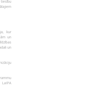
tiesību
ālajiem
ja, kur
ībām un
īdzības
dali un
nizāciju
nogrammu
. LaIPA