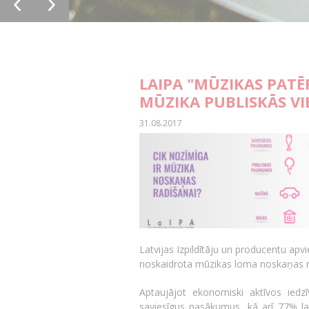
LAIPA "MŪZIKAS PATĒ
MŪZIKA PUBLISKĀS VI
31.08.2017
Latvijas Izpildītāju un producentu apv
noskaidrota mūzikas loma noskaņas r
Aptaujājot ekonomiski aktīvos iedz
saviesīgus pasākumus, kā arī 77% la