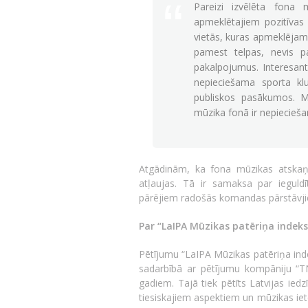
Pareizi izvēlēta fona
apmeklētajiem pozitīvas a
vietās, kuras apmeklējam,
pamest telpas, nevis pa
pakalpojumus. Interesant
nepieciešama sporta kl
publiskos pasākumos. 
mūzika fonā ir nepiecieša
Atgādinām, ka fona mūzikas atskaņ
atļaujas. Tā ir samaksa par ieguld
pārējiem radošās komandas pārstāvjie
Par “LaIPA Mūzikas patēriņa indek
Pētījumu “LaIPA Mūzikas patēriņa inde
sadarbībā ar pētījumu kompāniju “T
gadiem. Tajā tiek pētīts Latvijas ie
tiesiskajiem aspektiem un mūzikas iete