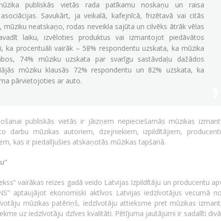
 mūzika publiskās vietās rada patīkamu noskaņu un raisa
sociācijas. Savukārt, ja veikalā, kafejnīcā, frizētavā vai citās
 mūziku neatskaņo, rodas neveikla sajūta un cilvēks ātrāk vēlas
vadīt laiku, izvēloties produktus vai izmantojot piedāvātos
i, ka procentuāli vairāk – 58% respondentu uzskata, ka mūzika
ubos, 74% mūziku uzskata par svarīgu sastāvdaļu dažādos
Mājās mūziku klausās 72% respondentu un 82% uzskata, ka
ma pārvietojoties ar auto.
ošanai publiskās vietās ir jāizņem nepieciešamās mūzikas izman
īto darbu mūzikas autoriem, dzejniekiem, izpildītājiem, producen
m, kas ir piedalījušies atskaņotās mūzikas tapšanā.
su”
kss” vairākas reizes gadā veido Latvijas Izpildītāju un producentu ap
NS” aptaujājot ekonomiski aktīvos Latvijas iedzīvotājus vecumā n
dzīvotāju mūzikas patēriņš, iedzīvotāju attieksme pret mūzikas izman
kme uz iedzīvotāju dzīves kvalitāti. Pētījuma jautājumi ir sadalīti div