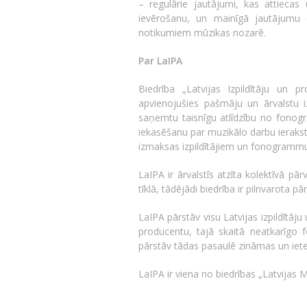
– regulārie jautājumi, kas attiecas
ievērošanu, un mainīgā jautājumu d
notikumiem mūzikas nozarē.
Par LaIPA
Biedrība „Latvijas Izpildītāju un p
apvienojušies pašmāju un ārvalstu i
saņemtu taisnīgu atlīdzību no fonog
iekasēšanu par muzikālo darbu ieraks
izmaksas izpildītājiem un fonogramm
LaIPA ir ārvalstīs atzīta kolektīvā pā
tīklā, tādējādi biedrība ir pilnvarota 
LaIPA pārstāv visu Latvijas izpildītā
producentu, tajā skaitā neatkarīgo
pārstāv tādas pasaulē zināmas un iete
LaIPA ir viena no biedrības „Latvijas 