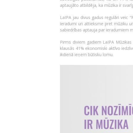
aptaujāto atbildēja, ka mūzika ir svarī
LaIPA jau divus gadus regulāri veic “
ieradumi un attieksme pret mūziku un
sabiedrības aptauja par ieradumiem m
Pirms diviem gadiem LaIPA Mūzikas pa
klausās 41% ekonomiski aktīvo iedzīvo
ikdienā ieņem būtisku lomu.