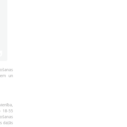
tošanas
tiem un
vienība,
o 18-55
tošanas
ās daļās