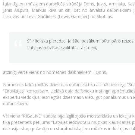
talantīgiem mūziķiem darbnīcās strādāja Dons, Justs, Aminata, Kasp
Jānis Aišpurs, Markus Riva un citi, bet no ārvalstu dalībniekiem 
Lietuvas un Levis Gardiners (Lewis Gardiner) no Skotijas.
Šī ir lieliska pieredze. Ja šādi pasākumi būtu pāris reize
Latvijas mūzikas kvalitāti citā līmenī,
atzinīgi vērtē viens no nometnes dalībniekiem - Dons.
Nometnes laikā radītās dziesmas dalībnieki tika aicināti iesniegt “Su
“Eirovīzijas” konkursam. Lielākā daļa dalībnieku ir stingri apņēmuši
ekspertu viedokļus, iesniegtās dziesmas varētu gūt panākumus un iez
dalībniekiem.
Vēl viena “RIGaLIVE” sadaļa bija izglītojošo meistarklašu un lekciju k
tika prezentēts pētījums “Latvijas iedzīvotāju mūzikas klausīšanās 
diskusija starp pašmāju un starptautiskajiem mūzikas industrijas dal