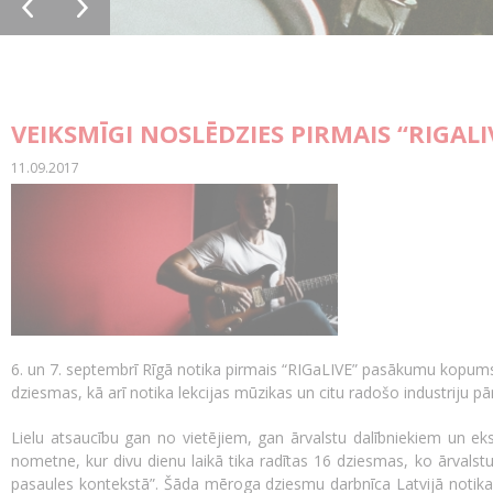
VEIKSMĪGI NOSLĒDZIES PIRMAIS “RIGA
11.09.2017
6. un 7. septembrī Rīgā notika pirmais “RIGaLIVE” pasākumu kopums,
dziesmas, kā arī notika lekcijas mūzikas un citu radošo industriju pā
Lielu atsaucību gan no vietējiem, gan ārvalstu dalībniekiem un e
nometne, kur divu dienu laikā tika radītas 16 dziesmas, ko ārvalst
pasaules kontekstā”. Šāda mēroga dziesmu darbnīca Latvijā notika 