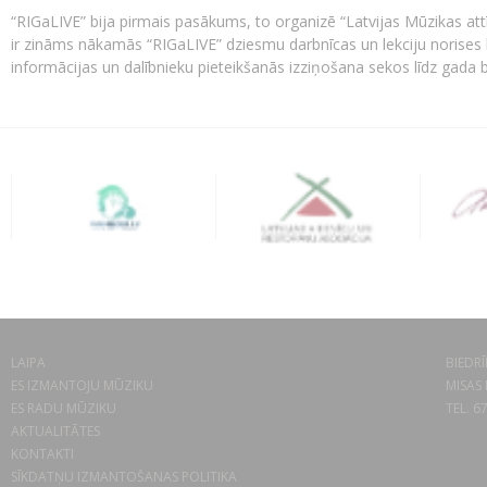
“RIGaLIVE” bija pirmais pasākums, to organizē “Latvijas Mūzikas attī
ir zināms nākamās “RIGaLIVE” dziesmu darbnīcas un lekciju norises l
informācijas un dalībnieku pieteikšanās izziņošana sekos līdz gada 
LAIPA
BIEDRĪ
ES IZMANTOJU MŪZIKU
MISAS 
ES RADU MŪZIKU
TEL. 6
AKTUALITĀTES
KONTAKTI
SĪKDATŅU IZMANTOŠANAS POLITIKA