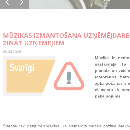
MŪZIKAS IZMANTOŠANA UZŅĒMĒJDARBĪ
ZINĀT UZŅĒMĒJIEM
09.06.2026
Mūzika ir neat
sastāvdaļa. Tā 
pieredzi un veici
restorānos, bāro
apkalpošanas viet
elements kā inter
pakalpojums.
Starptautiski pētījumi apliecina, ka piemērota mūzika pozitīvi iet