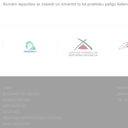
Aicinām iepazīties ar ceļvedi un izmantot to kā praktisku palīgu ikdi
LAIPA
BIEDRĪ
ES IZMANTOJU MŪZIKU
MISAS 
ES RADU MŪZIKU
TEL. 6
AKTUALITĀTES
KONTAKTI
SĪKDATŅU IZMANTOŠANAS POLITIKA
DATU APSTRĀDE