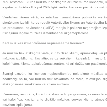
76% restorānu, kuros mūzika ir saskaņota ar uzņēmuma konceptu, kli
ir gatavi uzturēties līdz pat 26% ilgāk vietās, kur skan piemērota mūzi
Vienlaikus jāņem vērā, ka mūzikas izmantošana publiskās vietās 
pienākumu izpildi, kurus regulē Autortiesību likums un Autortiesību ko
un producentu apvienības (LaIPA) mērķis ir palīdzēt uzņēmējiem izpra
risinājumu legālai mūzikas izmantošanai uzņēmējdarbībā.
Kad mūzikas izmantošanai nepieciešama licence?
Ja mūzika tiek atskaņota vietā, kur to dzird klienti, apmeklētāji vai p
mūzikas izpildījumu. Tas attiecas uz veikaliem, kafejnīcām, restor
kafejnīcām, klientu apkalpošanas zonām, kā arī dažādiem pasākumiem
Svarīgi uzsvērt, ka licences nepieciešamību neietekmē mūzikas at
neatkarīgi no tā, vai mūzika tiek atskaņota no radio, televīzijas, di
atskaņošanas sarakstiem vai citiem avotiem.
Piemēram, restorāns, kurā fonā skan radio programma, vasaras terase,
vai kafejnīca, kas izmanto digitālo mūzikas servisu klientu atmosf
mūzikas izpildījumu.