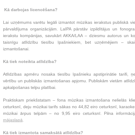
Kā darbojas licencēšana?
Lai uzņēmums varētu legāli izmantot mūzikas ierakstus publiskā vi
pārvaldījuma organizācijām. LaIPA pārstāv izpildītājus un fono
ierakstu kompānijas, savukārt AKKA/LAA – dziesmu autorus un kom
taisnīgu atlīdzību tiesību īpašniekiem, bet uzņēmējiem – ska
izmantošanai.
Kā tiek noteikta atlīdzība?
Atlīdzības apmēru nosaka tiesību īpašnieku apstiprinātie tarifi
vērtību un publiskās izmantošanas apjomu. Publiskām vietām atlīdzība
apkalpošanas telpu platībai.
Praktiskam priekšstatam – fona mūzikas izmantošana nelielās kli
ceturksnī, deju mūzikai tarifs sākas no 44,82 eiro ceturksnī, karaok
mūzikai ārpus telpām – no 9,95 eiro ceturksnī. Pilna informāci
mājaslapā
.
Kā tiek izmantota samaksātā atlīdzība?