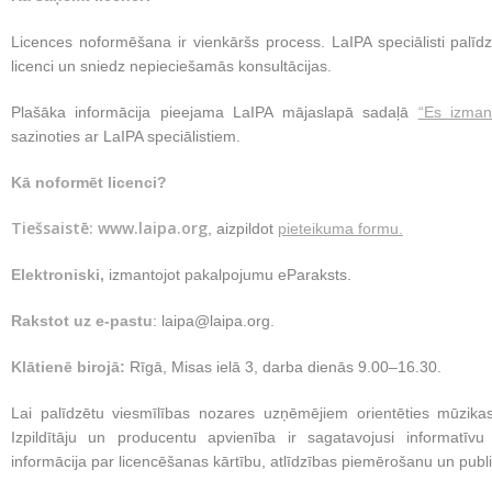
Licences noformēšana ir vienkāršs process. LaIPA speciālisti palīdz 
licenci un sniedz nepieciešamās konsultācijas.
Plašāka informācija pieejama LaIPA mājaslapā sadaļā
“Es izman
sazinoties ar LaIPA speciālistiem.
Kā noformēt licenci?
Tiešsaistē: www.laipa.org
, aizpildot
pieteikuma formu.
Elektroniski,
izmantojot pakalpojumu eParaksts.
Rakstot uz e-pastu
: laipa@laipa.org.
Klātienē birojā:
Rīgā, Misas ielā 3, darba dienās 9.00–16.30.
Lai palīdzētu viesmīlības nozares uzņēmējiem orientēties mūzikas
Izpildītāju un producentu apvienība ir sagatavojusi informatīv
informācija par licencēšanas kārtību, atlīdzības piemērošanu un pu