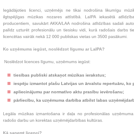
Iegādājoties licenci, uzņēmējs ne tikai nodrošina likumīgu mūz
ilgtspējīgas mūzikas nozares attīstībā. LaIPA iekasētā atlīdzī
producentiem, savukārt AKKA/LAA nodrošina atlīdzības sadali aut
palīdz uzturēt profesionālu un tiesisku vidi, kurā radošais darbs ti
licencētas vairāk nekā 12 000 publiskas vietas un 3500 pasākumi.
Ko uzņēmums iegūst, noslēdzot līgumu ar LaIPA?
Noslēdzot licences līgumu, uzņēmums iegūst:
tiesības publiski atskaņot mūzikas ierakstus;
iespēju izmantot plašu Latvijas un ārvalstu repertuāru, ko 
apliecinājumu par normatīvo aktu prasību ievērošanu;
pārliecību, ka uzņēmuma darbība atbilst labas uzņēmējdarb
Legāla mūzikas izmantošana ir daļa no profesionālas uzņēmuma re
radošo darbu un korektas uzņēmējdarbības kultūras.
Kā saņemt licenci?