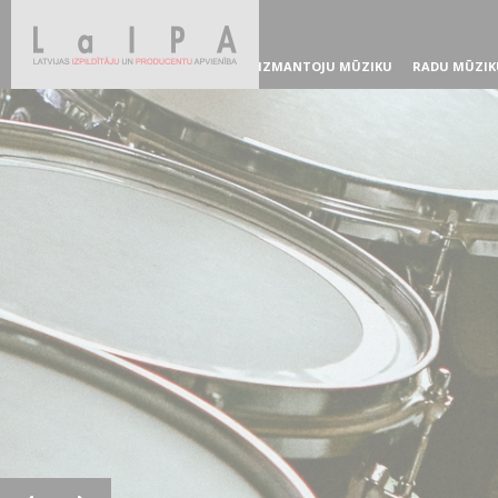
IZMANTOJU MŪZIKU
RADU MŪZIK