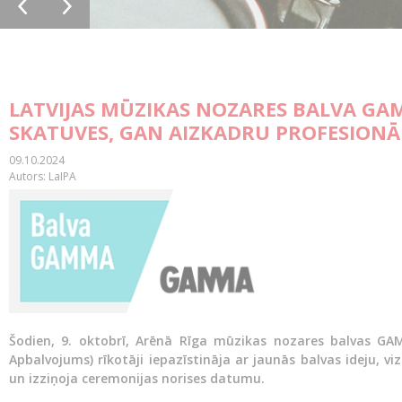
LATVIJAS MŪZIKAS NOZARES BALVA G
SKATUVES, GAN AIZKADRU PROFESIONĀ
09.10.2024
Autors: LaIPA
Šodien, 9. oktobrī, Arēnā Rīga mūzikas nozares balvas G
Apbalvojums) rīkotāji iepazīstināja ar jaunās balvas ideju, 
un izziņoja ceremonijas norises datumu.