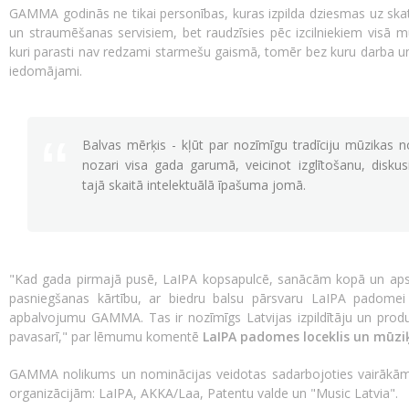
GAMMA godinās ne tikai personības, kuras izpilda dziesmas uz skatu
un straumēšanas servisiem, bet raudzīsies pēc izcilniekiem visā m
kuri parasti nav redzami starmešu gaismā, tomēr bez kuru darba 
iedomājami.
Balvas mērķis - kļūt par nozīmīgu tradīciju mūzikas n
nozari visa gada garumā, veicinot izglītošanu, diskus
tajā skaitā intelektuālā īpašuma jomā.
"Kad gada pirmajā pusē, LaIPA kopsapulcē, sanācām kopā un aps
pasniegšanas kārtību, ar biedru balsu pārsvaru LaIPA padomei
apbalvojumu GAMMA. Tas ir nozīmīgs Latvijas izpildītāju un pro
pavasarī," par lēmumu komentē
LaIPA padomes loceklis un mūziķ
GAMMA nolikums un nominācijas veidotas sadarbojoties vairākām
organizācijām: LaIPA, AKKA/Laa, Patentu valde un "Music Latvia".