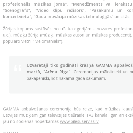
profesionālis mūzikas jomā
", "
Menedžments vai ierakstu 
"
Scenogrāfs
", "
Video klipu režisors
", "
Pasākumu un konc
koncertvieta
", "
Gada inovācija mūzikas tehnoloģijās
" un citās.
Žūrijas kopums sastāvēs no trīs kategorijām - nozares profesionāļi
u.c.), mūziķu žūrija (mūziķi, mūzikas autori un mūzikas producenti), 
populāro vietni "Melomaniaki").
Uzvarētāji tiks godināti krāšņā GAMMA apbalvoš
martā, "Arēna Rīga"
. Ceremonijas mākslinieki un p
pakāpeniski, līdz nākamā gada sākumam.
GAMMA apbalvošanas ceremonija būs reize, kad mūzikas klausītā
Latvijas mūziķiem gan televīzijas tiešraidē TV3 kanālā, gan arī eks
jau no šodienas nopērkamas
www.bilesuserviss.lv
.