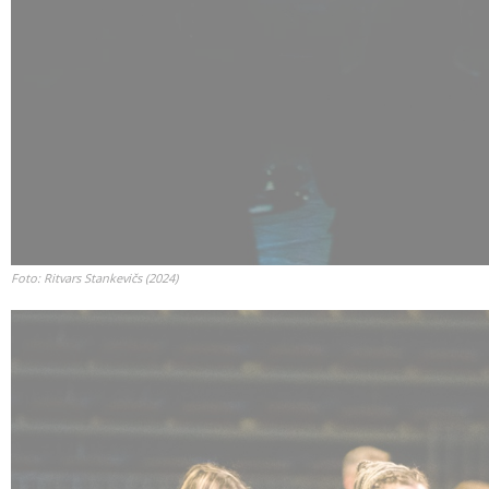
Foto: Ritvars Stankevičs (2024)