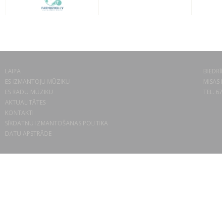
LAIPA
BIEDRĪ
ES IZMANTOJU MŪZIKU
MISAS 
ES RADU MŪZIKU
TEL. 6
AKTUALITĀTES
KONTAKTI
SĪKDATŅU IZMANTOŠANAS POLITIKA
DATU APSTRĀDE