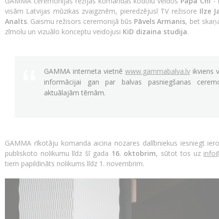
GAMMA ceremonijas režijas komandas kodolu veidos
Papa Chi
- 
visām Latvijas mūzikas zvaigznēm, pieredzējusī TV režisore
Ilze 
Analts
. Gaismu režisors ceremonijā būs
Pāvels Armanis
, bet ska
zīmolu un vizuālo konceptu veidojusi
KiD dizaina studija
.
GAMMA interneta vietnē
www.gammabalva.lv
ikviens v
informācijai gan par balvas pasniegšanas cerem
aktuālajām tēmām.
GAMMA rīkotāju komanda aicina nozares dalībniekus iesniegt i
publiskoto nolikumu līdz šī gada
16. oktobrim
, sūtot tos uz
info
tiem papildināts nolikums līdz 1. novembrim.