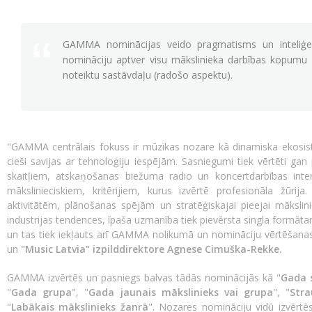
GAMMA nominācijas veido pragmatisms un inteliģen
nomināciju aptver visu mākslinieka darbības kopumu 
noteiktu sastāvdaļu (radošo aspektu).
"GAMMA centrālais fokuss ir mūzikas nozare kā dinamiska ekosis
cieši savijas ar tehnoloģiju iespējām. Sasniegumi tiek vērtēti ga
skaitļiem, atskaņošanas biežuma radio un koncertdarbības inten
mākslinieciskiem, kritērijiem, kurus izvērtē profesionāla žūrij
aktivitātēm, plānošanas spējām un stratēģiskajai pieejai māksli
industrijas tendences, īpaša uzmanība tiek pievērsta singla formātam
un tas tiek iekļauts arī GAMMA nolikumā un nomināciju vērtēšanas
un
"Music Latvia" izpilddirektore Agnese Cimuška-Rekke
.
GAMMA izvērtēs un pasniegs balvas tādās nominācijās kā "
Gada 
"
Gada grupa
", "
Gada jaunais mākslinieks vai grupa
", "
Stra
"
Labākais mākslinieks žanrā
". Nozares nomināciju vidū izvērtē