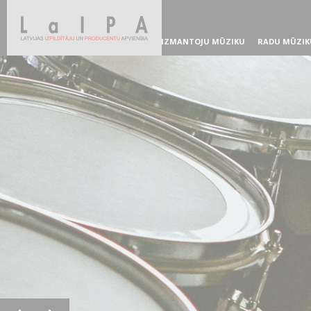
IZMANTOJU MŪZIKU
RADU MŪZIK