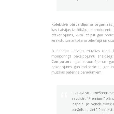
Kolektīvā pārvaldījuma organizāci
kas Latvijas Izpildītāju un producent
atskaņojums, kurā ietilpst gan radio
ierakstu izmantošana televīzijā un citu
Ik nedēļas Latvijas mūzikas topā, 
monitoringa pakalpojumu sneidzēji
Computers
- gan straumējumus, gan
apkopojums gan radiostaciju, gan in
mūzikas patēriņa paradumiem.
"Latvijā straumēšanas ser
savukārt "Premium" plānus 
iespēja. Jo vairāk cilvē
parādīsies vietējā ierakst