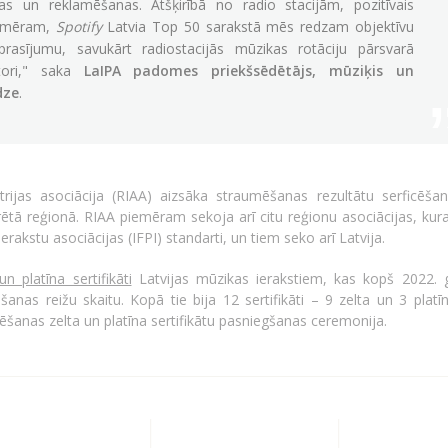
nas un reklamēšanas. Atšķirībā no radio stacijām, pozitīvais
piemēram,
Spotify
Latvia Top 50 sarakstā mēs redzam objektīvu
eprasījumu, savukārt radiostacijās mūzikas rotāciju pārsvarā
tori," saka
LaIPA padomes priekšsēdētājs, mūziķis un
dze
.
rijas asociācija (RIAA) aizsāka straumēšanas rezultātu serficēšan
ētā reģionā. RIAA piemēram sekoja arī citu reģionu asociācijas, kura
rakstu asociācijas (IFPI) standarti, un tiem seko arī Latvija.
un platīna sertifikāti
Latvijas mūzikas ierakstiem, kas kopš 2022. 
nas reižu skaitu. Kopā tie bija 12 sertifikāti – 9 zelta un 3 platīn
mēšanas zelta un platīna sertifikātu pasniegšanas ceremonija.