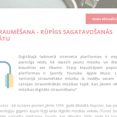
visas aktualit
TRAUMĒŠANA - RŪPĪGS SAGATAVOŠANĀS
ĀTU
Digitālajā laikmetā interneta platformas ir vie
parocīgs veids, kā iepazīt jaunu mūziku un die
klausīties sev tīkamo. Starp klausītājiem popul
platformas ir
Spotify
,
Youtube
,
Apple Music
. L
teritorijā straumētāko mūziku ik nedēļu varam 
Latvijas straumētākās mūzikas topā. Kas jāņem vē
mūzikas digitālo straumēšanu?
rocess - kā nozares pionieri jāmin 1999. gadā dibinātā
Napster
, kas p
hnoloģiju gigants
Apple
tirgū laida digitālo mūzikas veikalu
iTunes St
tiek uzskatīta platforma
Spotify
, kas dibināta 2006. gadā kā kon