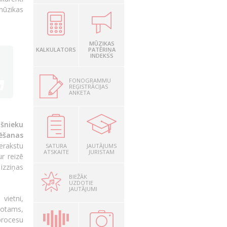
mūzikas
MŪZIKAS
KALKULATORS
PATĒRIŅA
INDEKSS
FONOGRAMMU
REĢISTRĀCIJAS
ANKETA
ašnieku
mēšanas
erakstu
SATURA
JAUTĀJUMS
ATSKAITE
JURISTAM
ur reizē
izziņas
BIEŽĀK
UZDOTIE
JAUTĀJUMI
vietni,
rotams,
 procesu