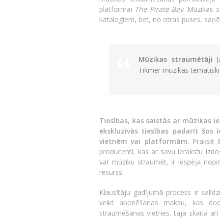
platformai
The Pirate Bay
. Mūzikas s
katalogiem, bet, no otras puses, saņēm
Mūzikas straumētāji
ļa
Tikmēr mūzikas tematiskie
Tiesības, kas saistās ar mūzikas i
ekskluzīvās tiesības padarīt šos
vietnēm vai platformām
. Praksē 
producenti, kas ar savu ierakstu izd
var mūziku straumēt, ir iespēja nopir
resurss.
Klausītāju gadījumā process ir salīdz
veikt abonēšanas maksu, kas dod i
straumēšanas vietnes, tajā skaitā ar