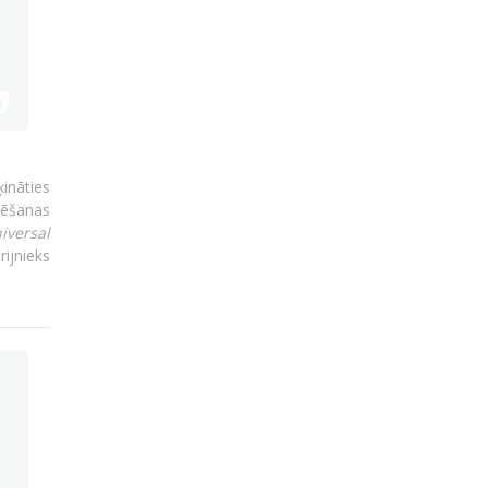
ķināties
mēšanas
iversal
rijnieks