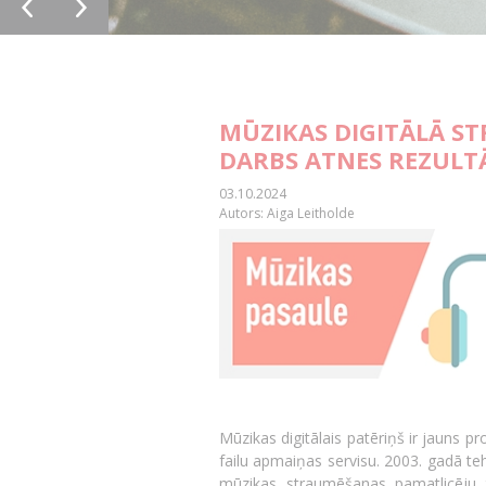
MŪZIKAS DIGITĀLĀ S
DARBS ATNES REZULT
03.10.2024
Autors: Aiga Leitholde
Mūzikas digitālais patēriņš ir jauns p
failu apmaiņas servisu. 2003. gadā te
mūzikas straumēšanas pamatlicēju 