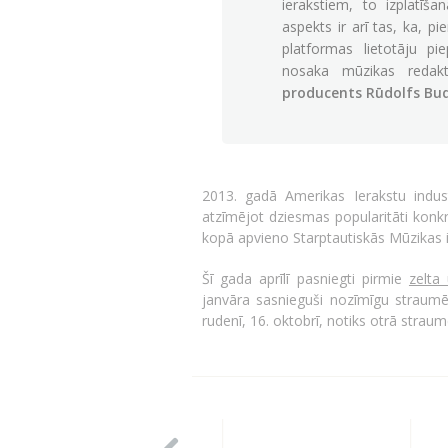
ierakstiem, to izplatīša
aspekts ir arī tas, ka, 
platformas lietotāju pi
nosaka mūzikas redak
producents Rūdolfs Bu
2013. gadā Amerikas Ierakstu indust
atzīmējot dziesmas popularitāti konkr
kopā apvieno Starptautiskās Mūzikas ie
Šī gada aprīlī pasniegti pirmie
zelta 
janvāra sasnieguši nozīmīgu straumēša
rudenī, 16. oktobrī, notiks otrā strau