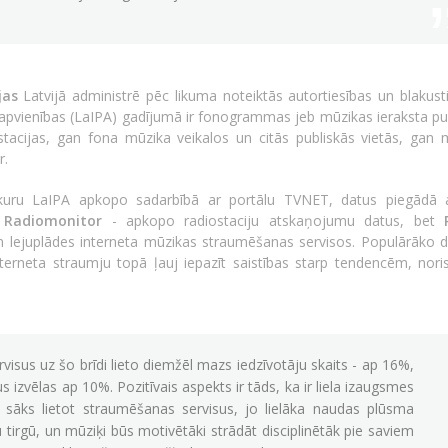
jas
Latvijā administrē pēc likuma noteiktās autortiesības un blakusti
u apvienības (LaIPA) gadījumā ir fonogrammas jeb mūzikas ieraksta pu
stacijas, gan fona mūzika veikalos un citās publiskās vietās, gan 
r.
kuru LaIPA apkopo sadarbībā ar portālu TVNET, datus piegādā at
:
Radiomonitor
- apkopo radiostaciju atskaņojumu datus, bet
 lejuplādes interneta mūzikas straumēšanas servisos. Populārāko 
terneta straumju topā ļauj iepazīt saistības starp tendencēm, nor
visus uz šo brīdi lieto diemžēl mazs iedzīvotāju skaits - ap 16%,
izvēlas ap 10%. Pozitīvais aspekts ir tāds, ka ir liela izaugsmes
ku sāks lietot straumēšanas servisus, jo lielāka naudas plūsma
u tirgū, un mūziķi būs motivētāki strādāt disciplinētāk pie saviem