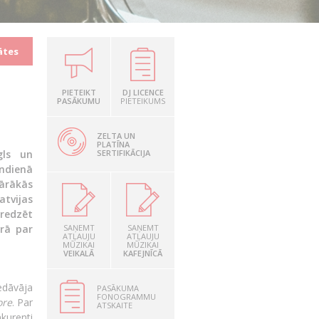
ātes
PIETEIKT
DJ LICENCE
PASĀKUMU
PIETEIKUMS
ZELTA UN
PLATĪNA
SERTIFIKĀCIJA
gls un
ndienā
ārākās
atvijas
redzēt
rā par
SAŅEMT
SAŅEMT
ATĻAUJU
ATĻAUJU
MŪZIKAI
MŪZIKAI
VEIKALĀ
KAFEJNĪCĀ
iedāvāja
PASĀKUMA
FONOGRAMMU
ore
. Par
ATSKAITE
kurenti