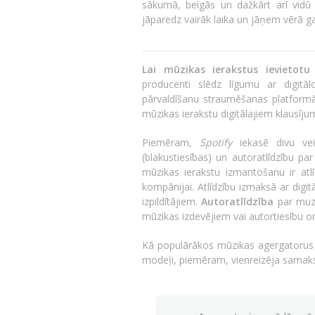
sākumā, beigās un dažkārt arī vid
jāparedz vairāk laika un jāņem vērā ga
Lai mūzikas ierakstus ievietotu
producenti slēdz līgumu ar digitā
pārvaldīšanu straumēšanas platformās,
mūzikas ierakstu digitālajiem klausīj
Piemēram,
Spotify
iekasē divu vei
(blakustiesības) un autoratlīdzību p
mūzikas ierakstu izmantošanu ir atl
kompānijai. Atlīdzību izmaksā ar digi
izpildītājiem.
Autoratlīdzība
par muzi
mūzikas izdevējiem vai autortiesību o
Kā populārākos mūzikas agergatorus
modeļi, piemēram, vienreizēja samaks