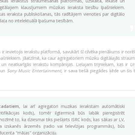
as ierakstus straumēšanas platformās, uzskaita, iekasē un
gitālajiem klausījumiem mūzikas ieraksta tiesību īpašniekiem.
as ieraksta publiskošanas, tās radītājiem vienoties par digitālo
 daļa no intelektuālā īpašuma tiesībām.
 ir ievietojis ierakstu platformā, savukārt šī cilvēka pienākums ir norē
īpašniekiem. Jāatzīmē, ka caur agregatoriem mūziku digitālajās strau
i un neatkarīgās ierakstu kompānijas. Lielajam trijniekam, kas ir
Un
un
Sony Music Entertainment
, ir sava tiešā piegādes ķēde un šis t
tadatiem
, lai arī agregatori muzikas ierakstam automātiski
tifikācijas kods), tomēr ilgtermiņā būs labāk piereģistrēt
zīmē to, ka dziesmai tiks piešķirts ISRC kods, kas sākas ar LV,
a izskanēs ārzemēs (radio vai televīzijas programmās), būs
oducenta "mājas" organizāciju.