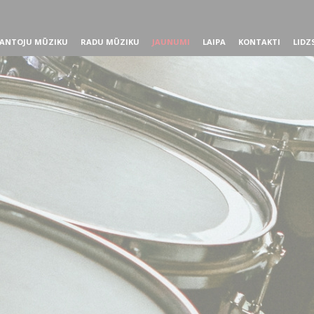
ANTOJU MŪZIKU
RADU MŪZIKU
JAUNUMI
LAIPA
KONTAKTI
LIDZ