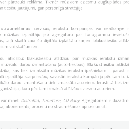
ū var pārtraukt reklāma. Tikmēr mūziķiem dziesmu augšuplādes p
n tiesību jautājumi, gan personīgā stratēģija.
 straumēšanas servisos
, ierakstu kompānijas vai neatkarīgie i
lo mūzikas izplatītāju jeb agregatoru par fonogrammu ievieto
 tajā skaitā caur šo digitālo izplatītāju saņem blakustiesību atlīdz
umiem vai skatījumiem.
du atlīdzību: blakustiesību atlīdzību par mūzikas ierakstu izma
ar muzikālo darbu izmantošanu (autortiesības).
Blakustiesību atlīdz
īdzība, kas tiek izmaksāta mūzikas ieraksta īpašniekam – parasti i
tālā izplatītāja starpniecību, savukārt ierakstu kompānija pēc tam to
kālo darbu izmantošanu tiek izmaksāta autoriem. Ierasti tā tiek iz
rganizācijai, kura pēc tam izmaksā atlīdzību dziesmu autoriem.
 var minēt:
DistroKid
,
TuneCore
,
CD Baby
. Agregatoriem ir dažādi n
a, abonements, procenti no straumēšanas aprites un citi.