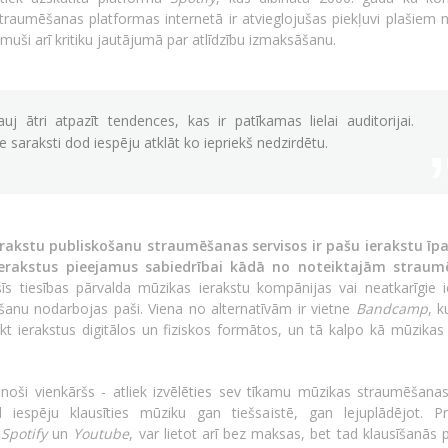
traumēšanas platformas internetā ir atvieglojušas piekļuvi plašiem 
uši arī kritiku jautājumā par atlīdzību izmaksāšanu.
uj ātri atpazīt tendences, kas ir patīkamas lielai auditorijai.
 saraksti dod iespēju atklāt ko iepriekš nedzirdētu.
erakstu publiskošanu straumēšanas servisos ir pašu ierakstu īp
 ierakstus pieejamus sabiedrībai kādā no noteiktajām strau
šīs tiesības pārvalda mūzikas ierakstu kompānijas vai neatkarīgie i
ošanu nodarbojas paši. Viena no alternatīvām ir vietne
Bandcamp
, k
kt ierakstus digitālos un fiziskos formātos, un tā kalpo kā mūzikas 
inoši vienkāršs - atliek izvēlēties sev tīkamu mūzikas straumēšanas 
espēju klausīties mūziku gan tiešsaistē, gan lejuplādējot. P
ī
Spotify
un
Youtube
, var lietot arī bez maksas, bet tad klausīšanās