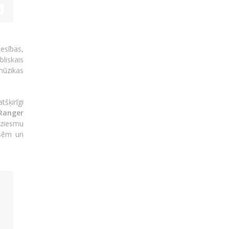
esības,
bliskais
mūzikas
šķirīgi
Ranger
dziesmu
isēm un