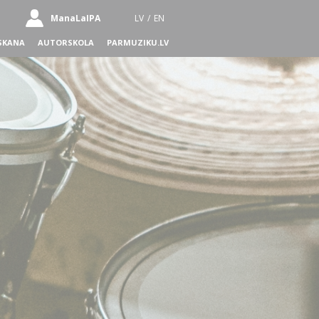
ManaLaIPA
LV
/
EN
SKANA
AUTORSKOLA
PARMUZIKU.LV