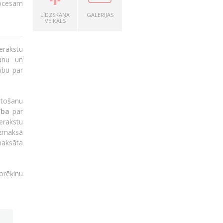
rocesam
LĪDZSKAŅA
GALERIJAS
VEIKALS
erakstu
šanu un
ību par
ntošanu
ība
par
erakstu
 izmaksā
maksāta
orēķinu