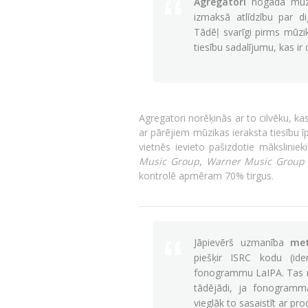
Agregatori
nogādā mūzik
izmaksā atlīdzību par di
Tādēļ svarīgi pirms mūzik
tiesību sadalījumu, kas ir
Agregatori norēķinās ar to cilvēku, kas
ar pārējiem mūzikas ieraksta tiesību 
vietnēs ievieto pašizdotie māksliniek
Music Group
,
Warner Music Group
kontrolē apmēram 70% tirgus.
Jāpievērš uzmanība
me
piešķir ISRC kodu (iden
fonogrammu LaIPA. Tas no
tādējādi, ja fonogramm
vieglāk to sasaistīt ar pr