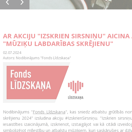
AR AKCIJU "IZSKRIEN SIRSNIŅU" AICIN
"MŪZIĶU LABDARĪBAS SKRĒJIENU"
02.07.2024
Autors: Nodibinājums "Fonds Līdzskaņa"
Nodibinājums "
Fonds Līdzskaņa
", kas sniedz atbalstu grūtībās n
skrējienu 2024" izsludina akciju #IzskrienSirsniņu. "Izskrien sirsniņu
iesaistīties izaicinājumā, izskrienot, izstaigājot vai kā citādi izvei
simbolizējot mīlestību un atbalstu mūziķiem, kuri saskārušies ar dzī