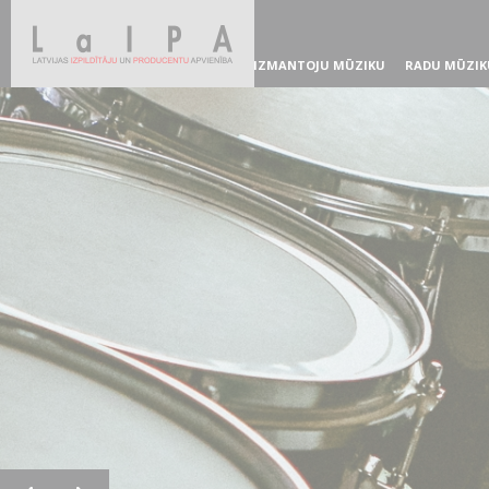
IZMANTOJU MŪZIKU
RADU MŪZIK