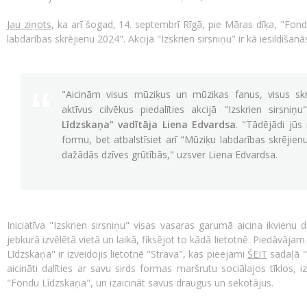
Jau ziņots
, ka arī šogad, 14. septembrī Rīgā, pie Māras dīķa, "Fon
labdarības skrējienu 2024". Akcija "Izskrien sirsniņu" ir kā iesildīšan
"Aicinām visus mūziķus un mūzikas fanus, visus skr
aktīvus cilvēkus piedalīties akcijā "Izskrien sirsniņ
Līdzskaņa" vadītāja Liena Edvardsa
. "Tādējādi jūs
formu, bet atbalstīsiet arī "Mūziķu labdarības skrējie
dažādās dzīves grūtībās," uzsver Liena Edvardsa.
Iniciatīva "Izskrien sirsniņu" visas vasaras garumā aicina ikvienu
jebkurā izvēlētā vietā un laikā, fiksējot to kādā lietotnē. Piedāvāj
Līdzskaņa" ir izveidojis lietotnē "Strava", kas pieejami
ŠEIT
sadaļā "r
aicināti dalīties ar savu sirds formas maršrutu sociālajos tīklos, 
"Fondu Līdzskaņa", un izaicināt savus draugus un sekotājus.