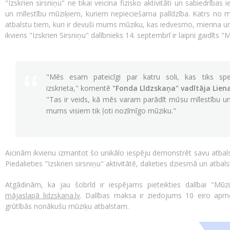
"Izskrien sirsniņu" ne tikai veicina fizisko aktivitāti un sabiedrības 
un mīlestību mūziķiem, kuriem nepieciešama palīdzība. Katrs no m
atbalstu tiem, kuri ir devuši mums mūziku, kas iedvesmo, mierina u
ikviens "Izskrien Sirsniņu" dalībnieks 14. septembrī ir laipni gaidīts 
"Mēs esam pateicīgi par katru soli, kas tiks spe
izskrieta," komentē
"Fonda Līdzskaņa" vadītāja Lien
"Tas ir veids, kā mēs varam parādīt mūsu mīlestību un 
mums visiem tik ļoti nozīmīgo mūziku."
Aicinām ikvienu izmantot šo unikālo iespēju demonstrēt savu atbals
Piedalieties "Izskrien sirsniņu" aktivitātē, dalieties dziesmā un atbal
Atgādinām, ka jau šobrīd ir iespējams pieteikties dalībai "Mūz
mājaslapā lidzskana.lv
. Dalības maksa ir ziedojums 10 eiro apmērā.
grūtībās nonākušu mūziķu atbalstam.