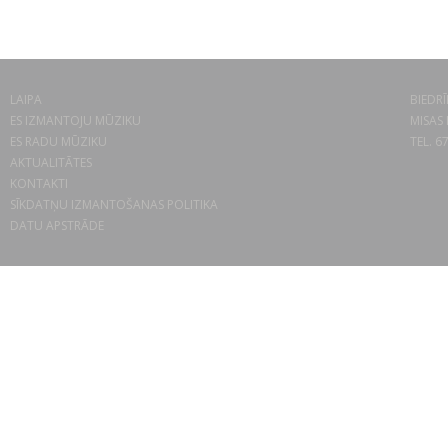
LAIPA
BIEDRĪ
ES IZMANTOJU MŪZIKU
MISAS 
ES RADU MŪZIKU
TEL. 6
AKTUALITĀTES
KONTAKTI
SĪKDATŅU IZMANTOŠANAS POLITIKA
DATU APSTRĀDE