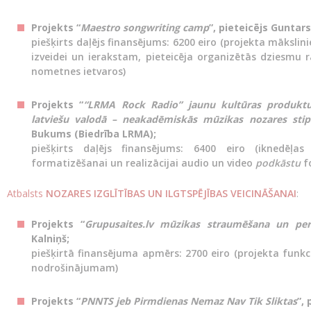
Projekts “
Maestro songwriting camp
”, pieteicējs Guntar
piešķirts daļējs finansējums: 6200 eiro (projekta mākslin
izveidei un ierakstam, pieteicēja organizētās dziesmu
nometnes ietvaros)
Projekts “
“LRMA Rock Radio” jaunu kultūras produktu r
latviešu valodā – neakadēmiskās mūzikas nozares stipri
Bukums (Biedrība LRMA);
piešķirts daļējs finansējums: 6400 eiro (iknedēļas
formatizēšanai un realizācijai audio un video
podkāstu
f
Atbalsts
NOZARES IZGLĪTĪBAS UN ILGTSPĒJĪBAS VEICINĀŠANAI
:
Projekts “
Grupusaites.lv mūzikas straumēšana un pe
Kalniņš;
piešķirtā finansējuma apmērs: 2700 eiro (projekta funk
nodrošinājumam)
Projekts “
PNNTS jeb Pirmdienas Nemaz Nav Tik Sliktas
”,