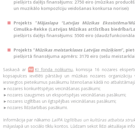
piešķirts daļējs finansējums: 2750 eiro (mūzikas producēša
un muzikālo kompozīciju veidošanas konkursa norisei)
Projekts “
Mājaslapa “Latvijas Mūzikas Ekosistēma/M
Cimuška-Rekke (Latvijas Mūzikas attīstības biedrība/La
piešķirts daļējs finansējums: 5500 eiro (daudzfunkcionāla
Projekts “
Mūzikas meistarklases Latvijas mūziķiem
”, pie
piešķirtā finansējuma apmērs: 3170 eiro (sešu meistarkla
Saskaņā ar
KI fonda nolikumu
, komisija 16 nozares eksper
kopsapulces ievēlēti pārstāvji un mūzikas nozares organizāciju vi
iesniegtos pieteikumus pasākumu īstenošanai kādā no atbalstām
►
nozares konkurētspējas veicināšanas pasākumi;
►
nozares izaugsmes un eksportspējas veicināšanas pasākumi;
►
nozares izglītības un ilgtspējības veicināšanas pasākumi;
►
nozares līdzdarbības pasākumi.
Informācija par nākamo
LaIPA Izglītības un kultūras atbalsta stru
mājaslapā un sociālo tīklu kontos. Lūdzam sekot līdzi aktuālajai info