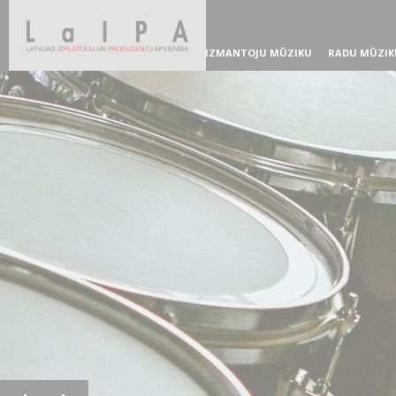
IZMANTOJU MŪZIKU
RADU MŪZIK