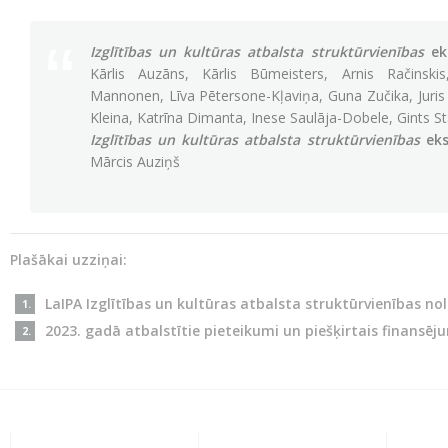
Izglītības un kultūras atbalsta struktūrvienības
eks
Kārlis Auzāns, Kārlis Būmeisters, Arnis Račinski
Mannonen, Līva Pētersone-Kļaviņa, Guna Zučika, Juris Mi
Kleina, Katrīna Dimanta, Inese Saulāja-Dobele, Gints S
Izglītības un kultūras atbalsta struktūrvienības
eks
Mārcis Auziņš
Plašākai uzziņai:
LaIPA Izglītības un kultūras atbalsta struktūrvienības no
2023. gadā atbalstītie pieteikumi un piešķirtais finansēj