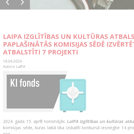
LAIPA IZGLĪTĪBAS UN KULTŪRAS ATBAL
PAPLAŠINĀTĀS KOMISIJAS SĒDĒ IZVĒRTĒ
ATBALSTĪTI 7 PROJEKTI
18.04.2024
Autors: LaIPA
2024. gada 15. aprīlī norisinājās
LaIPA Izglītības un kultūras atba
komisijas sēde, kuras laikā tika izskatīti konkursā iesniegtie 14
eiro.