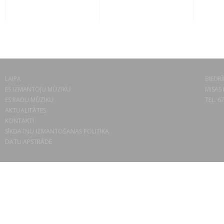
LAIPA
BIEDRĪ
ES IZMANTOJU MŪZIKU
MISAS 
ES RADU MŪZIKU
TEL. 6
AKTUALITĀTES
KONTAKTI
SĪKDATŅU IZMANTOŠANAS POLITIKA
DATU APSTRĀDE