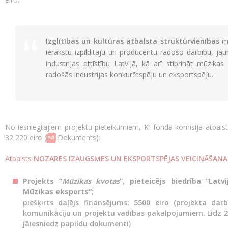
Izglītības un kultūras atbalsta struktūrvienības
mē
ierakstu izpildītāju un producentu radošo darbību, jau
industrijas attīstību Latvijā, kā arī stiprināt mūzika
radošās industrijas konkurētspēju un eksportspēju.
No iesniegtajiem projektu pieteikumiem, KI fonda komisija atbal
32 220 eiro (
Dokuments
):
Atbalsts
NOZARES IZAUGSMES UN EKSPORTSPĒJAS VEICINĀŠANA
Projekts “
Mūzikas kvotas
”, pieteicējs biedrība “Latv
Mūzikas eksports”;
piešķirts daļējs finansējums: 5500 eiro (projekta darbīb
komunikāciju un projektu vadības pakalpojumiem. Līdz 2
jāiesniedz papildu dokumenti)