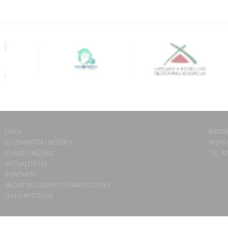
LAIPA
BIEDRĪ
ES IZMANTOJU MŪZIKU
MISAS 
ES RADU MŪZIKU
TEL. 6
AKTUALITĀTES
KONTAKTI
SĪKDATŅU IZMANTOŠANAS POLITIKA
DATU APSTRĀDE