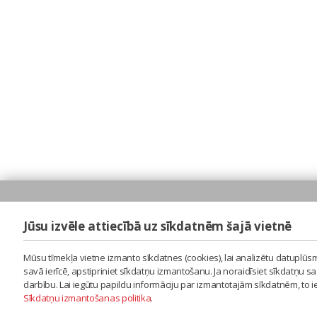
Jūsu izvēle attiecībā uz sīkdatnēm šajā vietnē
Mūsu tīmekļa vietne izmanto sīkdatnes (cookies), lai analizētu datuplūsm
savā ierīcē, apstipriniet sīkdatņu izmantošanu. Ja noraidīsiet sīkdatņu 
darbību. Lai iegūtu papildu informāciju par izmantotajām sīkdatnēm, to 
Sīkdatņu izmantošanas politika
.