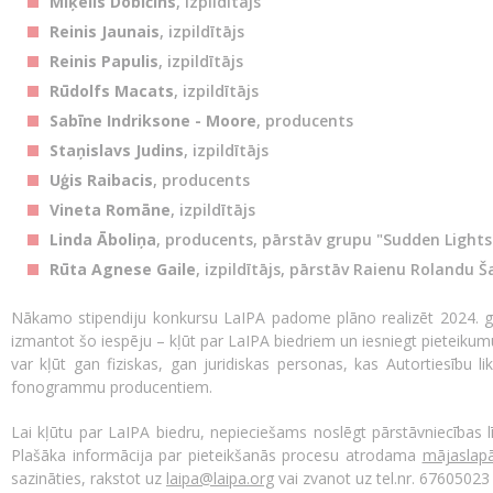
Miķelis Dobičins
, izpildītājs
Reinis Jaunais
, izpildītājs
Reinis Papulis
, izpildītājs
Rūdolfs Macats
, izpildītājs
Sabīne Indriksone - Moore
, producents
Staņislavs Judins
, izpildītājs
Uģis Raibacis
, producents
Vineta Romāne
, izpildītājs
Linda Āboliņa
, producents, pārstāv grupu "Sudden Lights
Rūta Agnese Gaile
, izpildītājs, pārstāv Raienu Rolandu 
Nākamo stipendiju konkursu LaIPA padome plāno realizēt 2024. ga
izmantot šo iespēju – kļūt par LaIPA biedriem un iesniegt pieteik
var kļūt gan fiziskas, gan juridiskas personas, kas Autortiesību lik
fonogrammu producentiem.
Lai kļūtu par LaIPA biedru, nepieciešams noslēgt pārstāvniecības 
Plašāka informācija par pieteikšanās procesu atrodama
mājaslap
sazināties, rakstot uz
laipa@laipa.org
vai zvanot uz tel.nr. 67605023