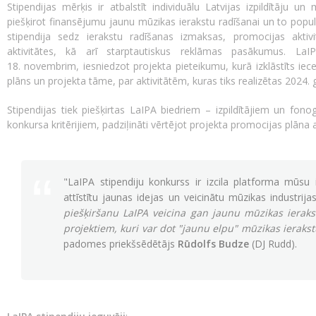
Stipendijas mērķis ir atbalstīt individuālu Latvijas izpildītāju 
piešķirot finansējumu jaunu mūzikas ierakstu radīšanai un to pop
stipendija sedz ierakstu radīšanas izmaksas, promocijas aktivi
aktivitātes, kā arī starptautiskus reklāmas pasākumus. LaIPA
18. novembrim, iesniedzot projekta pieteikumu, kurā izklāstīts ie
plāns un projekta tāme, par aktivitātēm, kuras tiks realizētas 2024. 
Stipendijas tiek piešķirtas LaIPA biedriem – izpildītājiem un fon
konkursa kritērijiem, padziļināti vērtējot projekta promocijas plāna a
"LaIPA stipendiju konkurss ir izcila platforma mūsu i
attīstītu jaunas idejas un veicinātu mūzikas industrij
piešķiršanu LaIPA veicina gan jaunu mūzikas ierak
projektiem, kuri var dot "
jaunu elpu"
mūzikas ierakstu
padomes priekšsēdētājs
Rūdolfs Budze
(DJ Rudd).