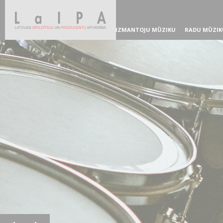
IZMANTOJU MŪZIKU
RADU MŪZIK