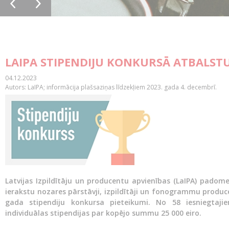
LAIPA STIPENDIJU KONKURSĀ ATBALSTU
04.12.2023
Autors: LaIPA; informācija plašsaziņas līdzekļiem 2023. gada 4. decembrī.
Latvijas Izpildītāju un producentu apvienības (LaIPA) padome
ierakstu nozares pārstāvji, izpildītāji un fonogrammu produce
gada stipendiju konkursa pieteikumi. No 58 iesniegtajie
individuālas stipendijas par kopējo summu 25 000 eiro.