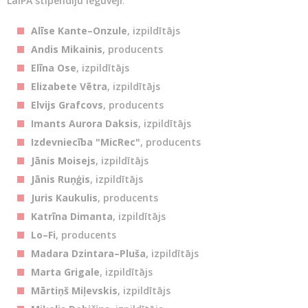
LaIPA stipendiju ieguvēji
:
Alīse Kante–Onzule
, izpildītājs
Andis Mikainis
, producents
Elīna Ose
, izpildītājs
Elizabete Vētra
, izpildītājs
Elvijs Grafcovs
, producents
Imants Aurora Daksis
, izpildītājs
Izdevniecība "MicRec"
, producents
Jānis Moisejs
, izpildītājs
Jānis Ruņģis
, izpildītājs
Juris Kaukulis
, producents
Katrīna Dimanta
, izpildītājs
Lo–Fi
, producents
Madara Dzintara–Pluša
, izpildītājs
Marta Grigale
, izpildītājs
Mārtiņš Miļevskis
, izpildītājs