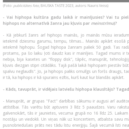
​(Foto:
publicitātes foto
, BAUSKA TASTE 2023, autors: Nauris Veiss)
- Vai hiphopa kultūra gadu laikā ir mainījusies? Vai tu pi
hiphops no alternatīvā žanra jau kļuvis par
meinstrīmu
)?
- Kā jebkurš žanrs arī hiphops mainās, jo mainās mūsu ieradumi, p
ietekmē dziesmu garumu, tempu, tēmas... Mainās apkārt esošā pa
ietekmē hiphopu. Šogad hiphopa žanram paliek 50 gadi. Tas radās 
protams, pa šo laiku ļoti daudz kas ir mainījies. Tagad mums ir t
nebija, bija kasetes un "floppy disk", tāpēc, manuprāt, tehnoloģij
kļuvis diezgan stipri citādāks. Tajā pašā laikā hiphopam piestāv b
spalvu neglaudīs". Jo, ja hiphops paliks omulīgs un foršs draugs, ta
ir tā, ka hiphops ir kā spurains ezītis, kurš kaut kur blandās apkārt.
- Kāds, tavuprāt, ir vidējais latviešu hiphopa klausītājs? Taga
- Manuprāt, ar grupas "Fact" darbības sākumu ir augusi arī auditor
attīstībai. Tās varētu būt aptuveni 3 līdz 5 paaudzes. Varu rakst
galvenokārt, tās ir jaunietes, vecuma grupā no 16 līdz 25. Laikam ta
nostāju un viedokli. Un viņas nāk uz koncertiem, atbalsta savu m
pusnobriedušais prāts nes tādu īstu enerģiju. Šajā vecumā īsti nea