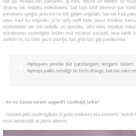
tad jau mūziķis tiks pamanīts. Ja mēs, redzot un dzirdot šo mūziķ
zināmu vai redzētu mākslinieku, tad tajā brīdī interese par kon
pietiekami spilgta. Ja tu esi ne līdz galam oriģināls, tad tas ir kā p
savu, kaut ko oriģinālu. Ja tu spēj radīt kādu jaunu mūzikas žanru 
nodrošināsi sev ļoti unikālu un speciālu, siltu vietu mūzikas industr
stūrakmens nozīmīgām lietām visā mūzikas pasaulē, viņa vārds t
darīsim to, ko kāds jau ir izdarījis, tad grūti būs gūt panākumus.
Hiphopam piestāv būt patstāvīgam, lecīgam, tādam, k
hiphops paliks omulīgs un foršs draugs, tad tas vairs n
- Ko no Ozola varam sagaidīt tuvākajā laikā?
- Ozolam pats nozīmīgākais šī gada notikums būs koncerts "Arēnā R
visus iepriecināt ar jaunu albumu.