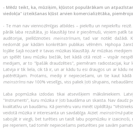
- Mēdz teikt, ka, mūziķim, kļūstot populārākam un atpazīsta
viedokļa" izteikšanas kļūst arvien komercializētāka, piemērojo
- Te man nav viennozīmīgas atbildes – piekrītu un nepiekrītu reizē.
pārāk laba rezultāta, jo klausītāji tevi ir pieņēmuši, viņiem patīk tas
auditorijai, pielīdzinoties
meinstrīmam
, tad var notikt dažādi
nedomāt par kādām konkrētām publikas vēlmēm. Hiphopa žan
lojālie šajā nozarē ir tavas mūzikas klausītāji. Ar mūzikas medijiem
un spēlēt tavu mūziku biežāk, bet kādā citā reizē – vispār nespē
medijam, ar to "īpašāk draudzēties", piemēram radiostacijai, kur 
Latvija ir tik liela, cik tā ir, un ar kādu tu esi draugos un ar kād
patērētājam. Protams, mediji ir nepieciešami, un tie kaut kādā
meinstrīms
nav 100% veselīgs, viss paliek ļoti sīrupains, nebaudāms
Laba popmūzika izdodas tikai atsevišķiem māksliniekiem. Latv
"Instrumenti", kuru mūzika ir ļoti baudāma un skaista. Nav daudz p
kvalitatīvu un baudāmu. Kā piemēru varu minēt izpildītāju "Vēstnieks"
veidotā mūzika ir interesanta un savdabīga. Aiziet
meinstrīmā
patie
sabojāt ir viegli, bet turēties un taisīt labu popmūziku ir izaicinoš
pie reperiem, tad tomēr nepieciešams pieturēties pie savām pamat