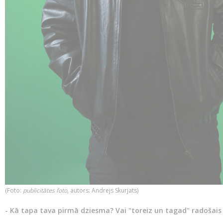
​(Foto:
publicitātes foto
, autors: Andrejs Skurjats)
- Kā tapa tava pirmā dziesma? Vai "toreiz un tagad" radošais