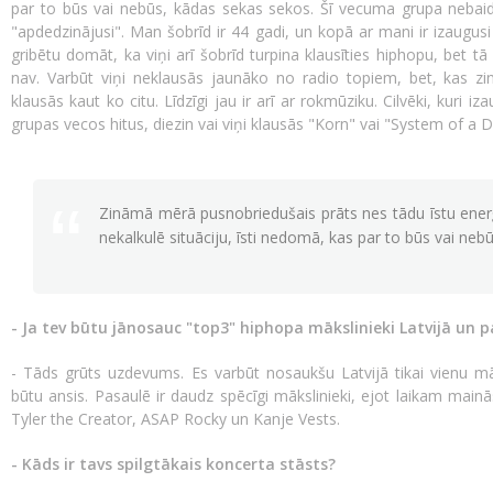
par to būs vai nebūs, kādas sekas sekos. Šī vecuma grupa nebaid
"apdedzinājusi". Man šobrīd ir 44 gadi, un kopā ar mani ir izaugusi
gribētu domāt, ka viņi arī šobrīd turpina klausīties hiphopu, bet 
nav. Varbūt viņi neklausās jaunāko no radio topiem, bet, kas zi
klausās kaut ko citu. Līdzīgi jau ir arī ar rokmūziku. Cilvēki, kuri iz
grupas vecos hitus, diezin vai viņi klausās "Korn" vai "System of a 
Zināmā mērā pusnobriedušais prāts nes tādu īstu enerģ
nekalkulē situāciju, īsti nedomā, kas par to būs vai neb
- Ja tev būtu jānosauc "top3" hiphopa mākslinieki Latvijā un p
- Tāds grūts uzdevums. Es varbūt nosaukšu Latvijā tikai vienu m
būtu ansis. Pasaulē ir daudz spēcīgi mākslinieki, ejot laikam mainās
Tyler the Creator, ASAP Rocky un Kanje Vests.
- Kāds ir tavs spilgtākais koncerta stāsts?