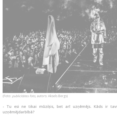
​(Foto:
publicitātes foto
, autors: Aksels Bergs)
- Tu esi ne tikai mūziķis, bet arī uzņēmējs. Kāds ir ta
uzņēmējdarbībā?