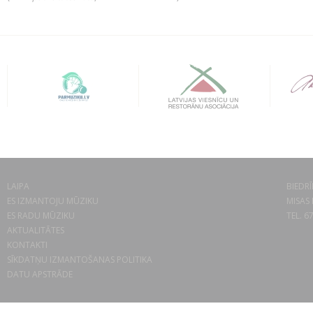
LAIPA
BIEDRĪ
ES IZMANTOJU MŪZIKU
MISAS 
ES RADU MŪZIKU
TEL. 6
AKTUALITĀTES
KONTAKTI
SĪKDATŅU IZMANTOŠANAS POLITIKA
DATU APSTRĀDE