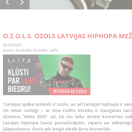
O.Z.O.L.S. OZOLS LATVIJAS HIPHOPA ME
06.09.2023
Autors: Andželika Krivenko, LaIPA
"Latvijas spēka simbols ir ozols, un arī Latvijas hiphopā ir savs
Un nevar noliegt – ar viņa radīto mūziku ir izaugušas vair
dziesma "Neko 2005" (ai, kā tas laiks skrien) koncertos tie
Latvijas hiphopa žanra pamatlicējiem, reperis un veiksmī
jāiepazīstina. Ozols jeb īstajā vārdā Ģirts Rozentāls.