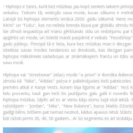
- Hiphops ir žanrs, kurā bez mūzikas jau kopš seniem laikiem princi
veikalos. Teiksim tā, veidojās sava mode, kuras sākums ir melnā
Latvijā šis hiphopa elements ienāca 2000. gadu sākumā. Viens no
KANI" un "FuBu", kas no neliela brenda kļuva par globālu zīmolu 9
šie zīmoli iespaidoja arī manu ģērbšanās stilu un redzējumu par to
apģērbs un mode, un šobrīd manā paspārnē ir veikals "Hoodshop"
gadu jubileju. Principā tā ir lieta, kura bez mūzikas man ir diezga
izteiktas savas modes tendences un dreskods, kas diezgan pam
hiphopa mākslinieki sadarbojas ar zināmākajiem franču un itāļu 
savu modi.
Hiphopa vai "streetwear" (ielas) mode "a priori" ir domāta ikdie
zīmolu kā "Nike", "Adidas" peļņa ir palielinājusies tieši pateicot
piemērs atkal ir Kanje Vests, kuram bija līgums ar "Adidas". Viņš 
lielu procentu, kaut gan tieši šis jautājums galu galā ir novedis 
hiphopa mūzikai, tāpēc arī es ar vienu kāju esmu tajā visā iekš
ražotājiem - "Jordan", "Nike", "New Balance", kurus Maikls Džorda
gadīgi bērni, brīžiem pat nemaz nezinot, kādus apavus nēsā. Stāsts i
būt ražoti pirms 30, 40, 50 gadiem... Ar šo segmentu es arī strādāju.