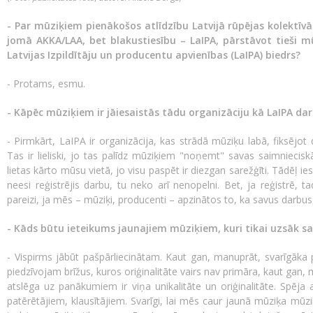
- Par mūziķiem pienākošos atlīdzību Latvijā rūpējas kolektīv
jomā AKKA/LAA, bet blakustiesību – LaIPA, pārstāvot tieši mū
Latvijas Izpildītāju un producentu apvienības (LaIPA) biedrs?
- Protams, esmu.
- Kāpēc mūziķiem ir jāiesaistās tādu organizāciju kā LaIPA da
- Pirmkārt, LaIPA ir organizācija, kas strādā mūziķu labā, fiksējot 
Tas ir lieliski, jo tas palīdz mūziķiem "noņemt" savas saimniecisk
lietas kārto mūsu vietā, jo visu paspēt ir diezgan sarežģīti. Tādēļ i
neesi reģistrējis darbu, tu neko arī nenopelni. Bet, ja reģistrē, ta
pareizi, ja mēs – mūziķi, producenti – apzinātos to, ka savus darbus
- Kāds būtu ieteikums jaunajiem mūziķiem, kuri tikai uzsāk sa
- Vispirms jābūt pašpārliecinātam. Kaut gan, manuprāt, svarīgāka pa
piedzīvojam brīžus, kuros oriģinalitāte vairs nav primāra, kaut gan
atslēga uz panākumiem ir viņa unikalitāte un oriģinalitāte. Spēj
patērētājiem, klausītājiem. Svarīgi, lai mēs caur jaunā mūziķa mūz