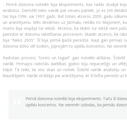
- Pirmā dziesma noteikti bija eksperiments, kas radās studijā ko
ierakstus. Diemžēl neko vairāk pat nevaru pateikt, jo es ļoti detali
tas bija 1996. vai 1997. gads. Bet toties atceros 2000. gadu sāku
un aranžējumu. Mēs devāmies uz Jūrmalu, netālu no Majoriem, kur
mums bija iespēja tur iekļūt. Atceros, ka tikām tur iekšā vieni pa
pieredze ar dziesmu rakstīšanas procesiem. Skaidri atceros, kā r
bija "Neko 2005". Šī bija pirmā īpašā pieredze. Kaut gan pirmais sol
dziesma dzīvo vēl šodien, joprojām to izpildu koncertos. Ne vienmēr 
Radošais process "toreiz un tagad" gan noteikti atšķiras. Šobrī
vairāk. Pirmajos radošās darbības gados biju nepacietīgs un vēlējo
telpā. Tā teikt, lai viss skan un notiek. Šobrīd vairāk analizēju
klausītājiem. Vairāk strādāju pie aranžējuma. Ar šī brīža pieredzi uz l
Pirmā dziesma noteikti bija eksperiments. Taču šī dzie
izpildu koncertos. Ne vienmēr izdodas, ka pirmās dziesma