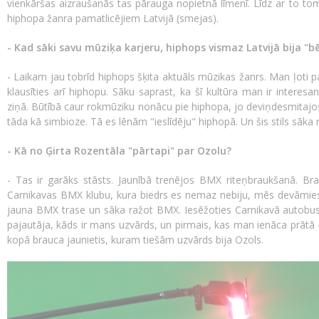
vienkāršas aizraušanās tas pārauga nopietnā līmenī. Līdz ar to to
hiphopa žanra pamatlicējiem Latvijā (smejas).
- Kad sāki savu mūziķa karjeru, hiphops vismaz Latvijā bija "b
- Laikam jau tobrīd hiphops šķita aktuāls mūzikas žanrs. Man ļoti p
klausīties arī hiphopu. Sāku saprast, ka šī kultūra man ir interesa
ziņā. Būtībā caur rokmūziku nonācu pie hiphopa, jo deviņdesmitaj
tāda kā simbioze. Tā es lēnām "ieslīdēju" hiphopā. Un šis stils sāka
- Kā no Ģirta Rozentāla "pārtapi" par Ozolu?
- Tas ir garāks stāsts. Jaunībā trenējos BMX riteņbraukšanā. Br
Carnikavas BMX klubu, kura biedrs es nemaz nebiju, mēs devāmies u
jauna BMX trase un sāka ražot BMX. Iesēžoties Carnikavā autobusā
pajautāja, kāds ir mans uzvārds, un pirmais, kas man ienāca prātā –
kopā brauca jaunietis, kuram tiešām uzvārds bija Ozols.