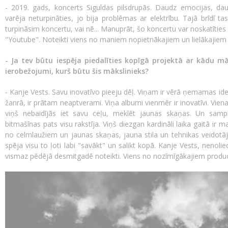
- 2019. gads, koncerts Siguldas pilsdrupās. Daudz emocijas, dau
varēja neturpināties, jo bija problēmas ar elektrību. Tajā brīdī tas
turpināsim koncertu, vai nē... Manuprāt, šo koncertu var noskatīties 
"Youtube". Noteikti viens no maniem nopietnākajiem un lielākajiem 
- Ja tev būtu iespēja piedalīties kopīgā projektā ar kādu mā
ierobežojumi, kurš būtu šis mākslinieks?
- Kanje Vests. Savu inovatīvo pieeju dēļ. Viņam ir vērā ņemamas ideja
žanrā, ir prātam neaptverami. Viņa albumi vienmēr ir inovatīvi. Vien
viņš nebaidījās iet savu ceļu, meklēt jaunas skaņas. Un samp
bitmašīnas pats visu rakstīja. Viņš diezgan kardināli laika gaitā ir ma
no celmlaužiem un jaunas skaņas, jauna stila un tehnikas veidotāj
spēja visu to ļoti labi "savākt" un salikt kopā. Kanje Vests, neno
vismaz pēdējā desmitgadē noteikti. Viens no nozīmīgākajiem produ