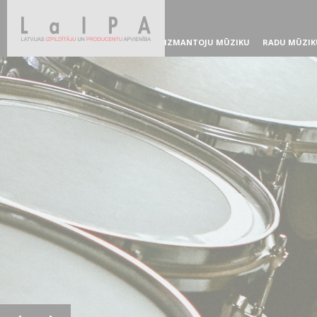
IZMANTOJU MŪZIKU
RADU MŪZIK