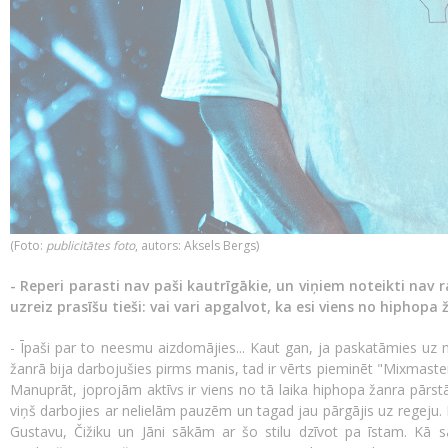
​(Foto:
publicitātes foto
, autors: Aksels Bergs)
- Reperi parasti nav paši kautrīgākie, un viņiem noteikti nav ra
uzreiz prasīšu tieši: vai vari apgalvot, ka esi viens no hiphopa
- Īpaši par to neesmu aizdomājies... Kaut gan, ja paskatāmies uz 
žanrā bija darbojušies pirms manis, tad ir vērts pieminēt "Mixmaster
Manuprāt, joprojām aktīvs ir viens no tā laika hiphopa žanra pārstā
viņš darbojies ar nelielām pauzēm un tagad jau pārgājis uz regeju. B
Gustavu, Čižiku un Jāni sākām ar šo stilu dzīvot pa īstam. Kā 