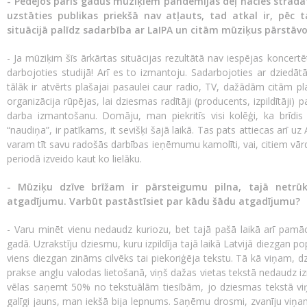
- Pēdējos pāris gadus mūziķiem pandēmijas dēļ nācies strādā
uzstāties publikas priekšā nav atļauts, tad atkal ir, pēc 
situācijā palīdz sadarbība ar LaIPA un citām mūziķus pārstā
- Ja mūziķim šīs ārkārtas situācijas rezultātā nav iespējas koncertēt
darbojoties studijā! Arī es to izmantoju. Sadarbojoties ar dziedāt
tālāk ir atvērts plašajai pasaulei caur radio, TV, dažādām citām 
organizācija rūpējas, lai dziesmas radītāji (producents, izpildītāji
darba izmantošanu. Domāju, man piekritīs visi kolēģi, ka brīdis
“naudiņa”, ir patīkams, it sevišķi šajā laikā. Tas pats attiecas arī
varam tīt savu radošās darbības ieņēmumu kamolīti, vai, citiem vārdi
periodā izveido kaut ko lielāku.
- Mūziķu dzīve brīžam ir pārsteigumu pilna, tajā netrūks
atgadījumu. Varbūt pastāstīsiet par kādu šādu atgadījumu?
- Varu minēt vienu nedaudz kuriozu, bet tajā pašā laikā arī pamāc
gadā. Uzrakstīju dziesmu, kuru izpildīja tajā laikā Latvijā diezgan p
viens diezgan zināms cilvēks tai piekoriģēja tekstu. Tā kā viņam, dzī
prakse angļu valodas lietošanā, viņš dažas vietas tekstā nedaudz izm
vēlas saņemt 50% no tekstuālām tiesībām, jo dziesmas tekstā viņš i
galīgi jauns, man iekšā bija lepnums. Saņēmu drosmi, zvanīju viņam