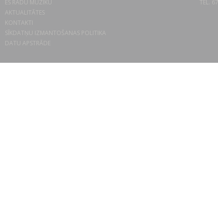
ES RADU MŪZIKU
TEL. 6
AKTUALITĀTES
KONTAKTI
SĪKDATŅU IZMANTOŠANAS POLITIKA
DATU APSTRĀDE