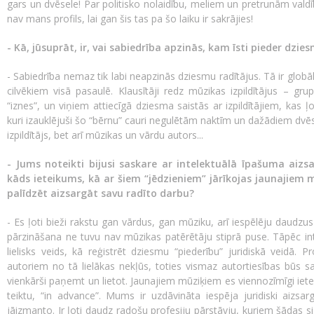
gars un dvēsele! Par politisko nolaidību, meliem un pretrunām val
nav mans profils, lai gan šis tas pa šo laiku ir sakrājies!
- Kā, jūsuprāt, ir, vai sabiedrība apzinās, kam īsti pieder dzies
- Sabiedrība nemaz tik labi neapzinās dziesmu radītājus. Tā ir globā
cilvēkiem visā pasaulē. Klausītāji redz mūzikas izpildītājus – gr
“iznes”, un viņiem attiecīgā dziesma saistās ar izpildītājiem, kas ļo
kuri izauklējuši šo “bērnu” cauri negulētām naktīm un dažādiem dvēse
izpildītājs, bet arī mūzikas un vārdu autors...
- Jums noteikti bijusi saskare ar intelektuālā īpašuma aizs
kāds ieteikums, kā ar šiem “jēdzieniem” jārīkojas jaunajiem m
palīdzēt aizsargāt savu radīto darbu?
- Es ļoti bieži rakstu gan vārdus, gan mūziku, arī iespēlēju daudzu
pārzināšana ne tuvu nav mūzikas patērētāju stiprā puse. Tāpēc int
lielisks veids, kā reģistrēt dziesmu “piederību” juridiskā veidā. 
autoriem no tā lielākas nekļūs, toties vismaz autortiesības būs s
vienkārši paņemt un lietot. Jaunajiem mūziķiem es viennozīmīgi ieteik
teiktu, “in advance”. Mums ir uzdāvināta iespēja juridiski aizsar
jāizmanto. Ir ļoti daudz radošu profesiju pārstāvju, kuriem šādas si