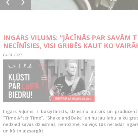
INGARS VIĻUMS: “JĀCĪNĀS PAR SAVĀM TI
NECĪNĪSIES, VISI GRIBĒS KAUT KO VAIRĀK
04.01.2022
Ingars Viļums ir basģitārists, dziesmu autors un producent
“Time After Time”, “Shake and Bake” un nu jau labu laiku gru
nedzied savas dziesmas, nenozīmē, ka viņš tās nerada! Ingar
un kā to aizsargāt.