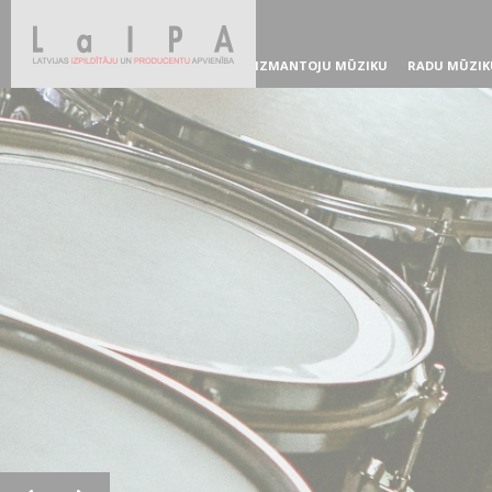
IZMANTOJU MŪZIKU
RADU MŪZIK