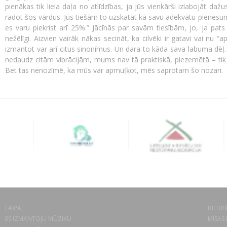
pienākas tik liela daļa no atlīdzības, ja jūs vienkārši izlabojāt daž
radot šos vārdus. Jūs tiešām to uzskatāt kā savu adekvātu pienesumu
es varu piekrist arī 25%.” Jācīnās par savām tiesībām, jo, ja pats ne
nežēlīgi. Aizvien vairāk nākas secināt, ka cilvēki ir gatavi vai nu “a
izmantot var arī citus sinonīmus. Un dara to kāda sava labuma dēļ. M
nedaudz citām vibrācijām, mums nav tā praktiskā, piezemētā – tik ļo
Bet tas nenozīmē, ka mūs var apmuļķot, mēs saprotam šo nozari.
LAIPA
BIEDRĪ
ES IZMANTOJU MŪZIKU
MISAS 