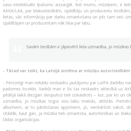
savu intelektuālo īpašumu aizsargāt. Bet mums, mūziķiem, ir lielis
AKKA/LAA, par blakustiesībām, izpildītāju un producentu tiesībām, 
lietas, vāc informāciju par darbu izmantošanu un pēc tam veic izm
izpildītājam un producentam nāk tikai par labu.
Savām tiesībām ir jāpievērš liela uzmanība, jo mūzikas ti
- Tātad var teikt, ka Latvijā sistēma ar mūziķu autortiesībām
- Personīgi man nekādu neskaidru jautājumu par LaIPA darbību nav.
padomes loceklis. Varbūt man ir šis tas neskaidrs attiecībā uz A
pēdējā laikā diezgan skrupulozi tiek izskaidrots – kur, par ko un ci
uzmanība, jo mūzikas tirgus visu laiku mainās, attīstās. Piemē
albumiem, ar to pārdošanas apjomiem, jo, vienkāršoti sakot, diski
citādāk, kaut gan, ja mūzika tiek izmantota, autortiesības un blakust
tādas organizācijas.