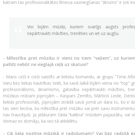
katram tas profesionalitātes līmeņa sasniegšanas “ātrums” ir ļoti ind
Visi bijām mūziķi, kuriem svarīgs augsts profes
nepārtraukti mācīties, trenēties un iet uz augšu.
- Mīlestība pret mūziku ir viens no tiem “vaļiem”, uz kurie
palīdz nebūt ne vieglajā ceļā uz skatuvi?
- Mans ceļš ir cieši saistīts ar lielisku komandu, ar grupu “Time Af
Varu bez liekas kautrības teikt, ka savā laikā bijām viena no “top” 
profesionālisms, dinamisms, gatavība nepārtraukti mācīties, tr
mūziķus redzam joprojām – Kaspars Zemītis, Mārtiņš Linde, Deniss Pa
lieliski profesionāļi, joprojām strādā savā jomā un dara to, ko ir d
tas vien liecina, ka mīlestība pret mūziku vai pret savu instrumentu b
nav traucējuši. Ja jebkuram šāda “kalibra” mūziķim pajautātu, vai vi
Vismaz es domāju, ka viņi tā atbildētu.
- Cik liela nozīme mūzikā ir radošumam? Vai bez radošā gara