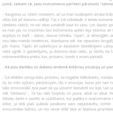
jomā, teiksim tā, savu instrumentu perfekti pārzinošs “tehnisk
- Raugoties uz citiem mūziķiem, arī uz man tuvākajiem amata brāļiem
vēlas būt arī dziesmu radītāji. Tas ir ļoti individuāli. Ir lieliski instrume
izteikties radoši, ne visi vēlas uzrakstīt kaut ko savu. Ļoti daudzi spēl
ka man jau no mazotnes bez instrumenta spēles bija interese arī k
iespējas to darīt – datori, skaņas tehnika, “cipari”, ar attiecīgām z
visu laiku mainās tendences, skanējuma stili. Var izpausties bezgalīg
pēc manis. Tāpēc arī sadarbojos ar daudziem dziedātājiem Latvijā,
nekā agrāk. Ir gandarījums, ja dziesma skan radio, ja dzirdu, ka tā 
instrumentālista prieka, kas, protams, tomēr ir visam pamatā.
- Kā jūsu darbību un ikdienu ietekmē ārkārtas situācija un pa
- Īsā atbildes versija būtu: protams, ka negatīvi! Mākslinieks, mūziķ
tā, ko mēs izjūtam, pārdzīvojam, tās ir emocijas, kuras pēc tam t
laiks emocionālā ziņā paiet kā pa viļņiem! Vienubrīd esi lejā, tad
nāk “lokdauns”... Tā tas cikls turpinās no jauna, atkal un atkal. 
Mūziķu darbs ir saistīts ar uzstāšanos, kur publika ir neatņemama
dzīve, ja tādi plaši publiski pasākumi vairs nepastāvētu, tomēr
emocionālas būtnes, un viņi nevar iztikt tikai ar Maslova piramīdas 