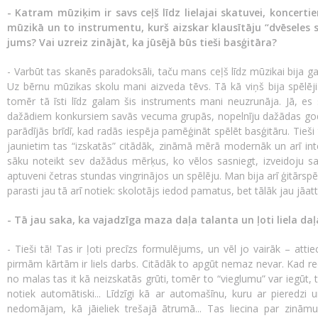
- Katram mūziķim ir savs ceļš līdz lielajai skatuvei, koncerti
mūzikā un to instrumentu, kurš aizskar klausītāju “dvēseles st
jums? Vai uzreiz zinājāt, ka jūsējā būs tieši basģitāra?
- Varbūt tas skanēs paradoksāli, taču mans ceļš līdz mūzikai bija gan
Uz bērnu mūzikas skolu mani aizveda tēvs. Tā kā viņš bija spēlēji
tomēr tā īsti līdz galam šis instruments mani neuzrunāja. Jā, es
dažādiem konkursiem savās vecuma grupās, nopelnīju dažādas god
parādījās brīdī, kad radās iespēja pamēģināt spēlēt basģitāru. Tieši 
jaunietim tas “izskatās” citādāk, zināmā mērā modernāk un arī inte
sāku noteikt sev dažādus mērķus, ko vēlos sasniegt, izveidoju s
aptuveni četras stundas vingrinājos un spēlēju. Man bija arī ģitārsp
parasti jau tā arī notiek: skolotājs iedod pamatus, bet tālāk jau jāa
- Tā jau saka, ka vajadzīga maza daļa talanta un ļoti liela da
- Tieši tā! Tas ir ļoti precīzs formulējums, un vēl jo vairāk – atti
pirmām kārtām ir liels darbs. Citādāk to apgūt nemaz nevar. Kad red
no malas tas it kā neizskatās grūti, tomēr to “vieglumu” var iegūt, 
notiek automātiski... Līdzīgi kā ar automašīnu, kuru ar pieredz
nedomājam, kā jāieliek trešajā ātrumā... Tas liecina par zinām