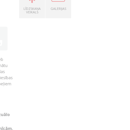
LĪDZSKAŅA
GALERIJAS
VEIKALS
eb
nātu
las
iesības
beļiem
zuālo
nīcām,