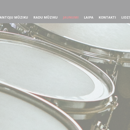
ANTOJU MŪZIKU
RADU MŪZIKU
JAUNUMI
LAIPA
KONTAKTI
LIDZ