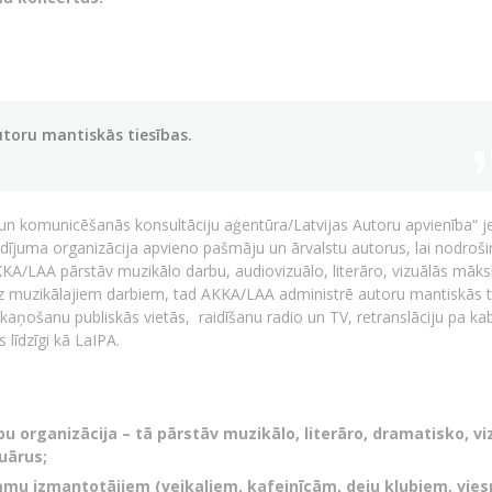
toru mantiskās tiesības.
u un komunicēšanās konsultāciju aģentūra/Latvijas Autoru apvienība“ j
ldījuma organizācija apvieno pašmāju un ārvalstu autorus, lai nodroši
KKA/LAA pārstāv muzikālo darbu, audiovizuālo, literāro, vizuālās māks
uz muzikālajiem darbiem, tad AKKA/LAA administrē autoru mantiskās t
aņošanu publiskās vietās, raidīšanu radio un TV, retranslāciju pa ka
līdzīgi kā LaIPA.
bu organizācija – tā pārstāv muzikālo, literāro, dramatisko, vi
uārus;
mmu izmantotājiem (veikaliem, kafejnīcām, deju klubiem, vies