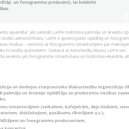
ildītāji un fonogrammu producenti, lai kolektīvi
ības.
ucentu apvienība” jeb saīsināti LaIPA nodrošina pašmāju un ārvalstu izp
esību administrēšanu. LaIPA ir apvienojušies izpildītāji un fonogr
tu savas tiesības – vienotos ar fonogrammu izmantotājiem par maksāj
sātu to tiesību īpašniekiem. Saskaņā ar Autortiesību likumu LaIPA veic
arbu ierakstu jeb fonogrammu izmantošanu un nodrošina iekasētās atl
.
izācija un darbojas starptautisku blakustiesību organizāciju tī
rē pašmāju un ārzemju izpildītāju un producentu tiesības saņ
ku;
mmu izmantotājiem (veikaliem, kafejnīcām, deju klubiem, vies
atoriem, diskžokejiem, pasākumu rīkotājiem u.c.);
zpildītājiem un fonogrammu producentiem;
ma koncertus.