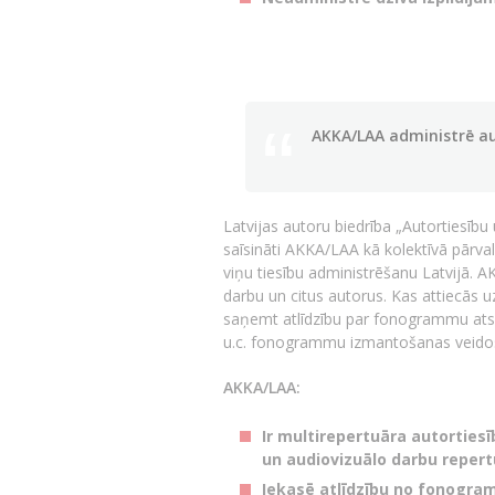
AKKA/LAA administrē au
Latvijas autoru biedrība „Autortiesīb
saīsināti AKKA/LAA kā kolektīvā pārva
viņu tiesību administrēšanu Latvijā. A
darbu un citus autorus. Kas attiecās 
saņemt atlīdzību par fonogrammu atsk
u.c. fonogrammu izmantošanas veidos 
AKKA/LAA:
Ir multirepertuāra autortiesī
un audiovizuālo darbu repert
Iekasē atlīdzību no fonogra