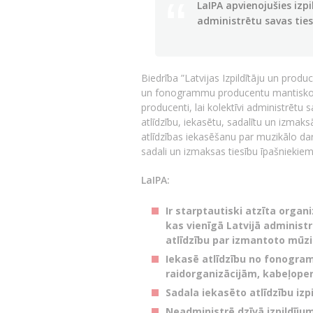
LaIPA apvienojušies izp
administrētu savas ties
Biedrība ”Latvijas Izpildītāju un prod
un fonogrammu producentu mantisko ti
producenti, lai kolektīvi administrē
atlīdzību, iekasētu, sadalītu un izmak
atlīdzības iekasēšanu par muzikālo d
sadali un izmaksas tiesību īpašniekiem
LaIPA:
Ir starptautiski atzīta organ
kas vienīgā Latvijā administ
atlīdzību par izmantoto mūzi
Iekasē atlīdzību no fonogra
raidorganizācijām, kabeļoper
Sadala iekasēto atlīdzību i
Neadministrē dzīvā izpildīju