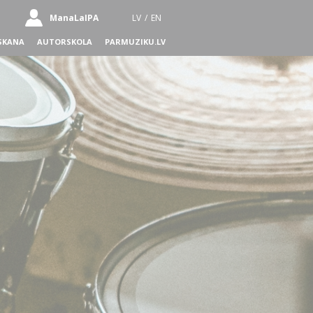
ManaLaIPA
LV
/
EN
SKANA
AUTORSKOLA
PARMUZIKU.LV