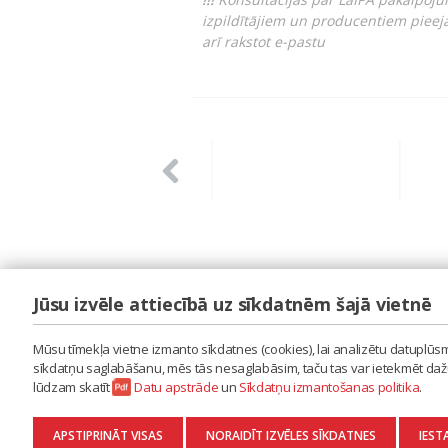
izpildītājiem un producentiem pieej
arī rakstot e-pastu
Jūsu izvēle attiecībā uz sīkdatnēm šajā vietnē
LAIPA
ES IZMANTOJU MŪZIKU
Mūsu tīmekļa vietne izmanto sīkdatnes (cookies), lai analizētu datuplūsmu
ES RADU MŪZIKU
sīkdatņu saglabāšanu, mēs tās nesaglabāsim, taču tas var ietekmēt dažu 
AKTUALITĀTES
lūdzam skatīt
Datu apstrāde
un
Sīkdatņu izmantošanas politika
.
KONTAKTI
SĪKDATŅU IZMANTOŠANAS POLITIKA
APSTIPRINĀT VISAS
NORAIDĪT IZVĒLES SĪKDATNES
IEST
DATU APSTRĀDE