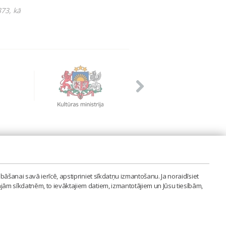
73, kā
PVIENĪBA'
bāšanai savā ierīcē, apstipriniet sīkdatņu izmantošanu. Ja noraidīsiet
LAIPA.ORG
ajām sīkdatnēm, to ievāktajiem datiem, izmantotājiem un Jūsu tiesībām,