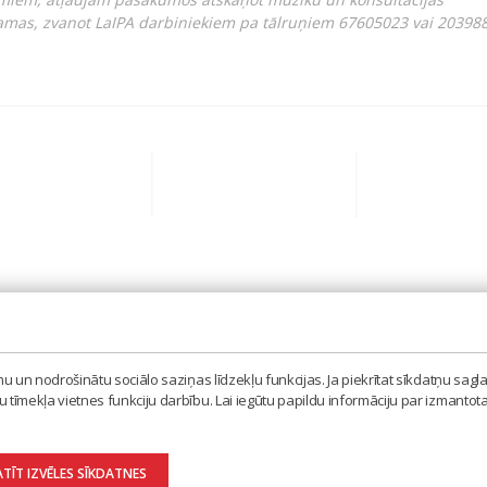
amas, zvanot LaIPA darbiniekiem pa tālruņiem 67605023 vai 203988
BIEDRĪBA 'LATVIJAS IZPILDĪTĀJU UN PRODUCENTU A
MISAS IELA 3, RĪGA, LV – 1058
 un nodrošinātu sociālo saziņas līdzekļu funkcijas. Ja piekrītat sīkdatņu sagla
TEL. 67605023, MOB. 20398873, E-PASTS: LAIPA[AT]
tīmekļa vietnes funkciju darbību. Lai iegūtu papildu informāciju par izmantot
ATĪT IZVĒLES SĪKDATNES