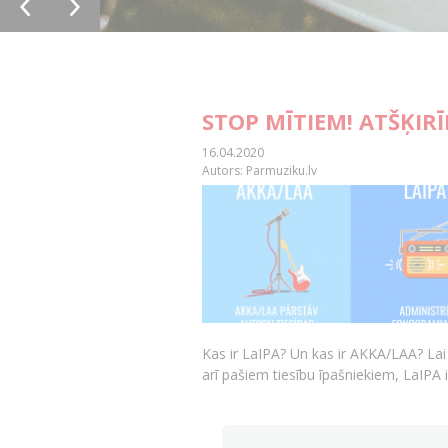
STOP MĪTIEM! ATŠĶIR
16.04.2020
Autors: Parmuziku.lv
Kas ir LaIPA? Un kas ir AKKA/LAA? Lai
arī pašiem tiesību īpašniekiem, LaIPA 