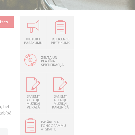
ātes
PIETEIKT
DJ LICENCE
PASĀKUMU
PIETEIKUMS
ZELTA UN
PLATĪNA
SERTIFIKĀCIJA
SAŅEMT
SAŅEMT
ATĻAUJU
ATĻAUJU
MŪZIKAI
MŪZIKAI
, bet
VEIKALĀ
KAFEJNĪCĀ
arbībā.
PASĀKUMA
FONOGRAMMU
ATSKAITE