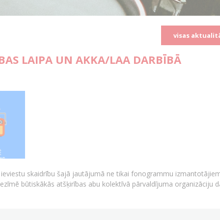
visas aktualit
ĪBAS LAIPA UN AKKA/LAA DARBĪBĀ
 ieviestu skaidrību šajā jautājumā ne tikai fonogrammu izmantotājiem
iezīmē būtiskākās atšķirības abu kolektīvā pārvaldījuma organizāciju d