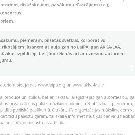
atoriem, diskžokejiem, pasākumu rīkotājiem u.c.);
 koncertus;
toriem.
asākumu, piemēram, pilsētas svētkus, korporatīvu
 rīkotājiem jāsaņem atļauja gan no LaIPA, gan AKKA/LAA,
zikas izpildītāji, bet jānorēķinās arī ar dziesmu autoriem
ojumu.
zatoriem pieejamas
www.laipa.org
un
www.akka-laa.lv
.
 producē un izpilda, bet arī raksta, jāreģistrējas gan autortiesību, ga
 abas organizācijas palīdz mūziķiem administrēt atlīdzības, piemēram,
izpildīta publiskā pasākumā. Otrkārt, šīs organizācijas māksliniekiem va
tkārt tiktu palaistu garām, tai skaitā informēt mūziķus par viņu tiesīb
ar iniciatīvām industrijas attīstībai.
umiem, atļaujām pasākumos atskaņot mūziku un konsultācijas