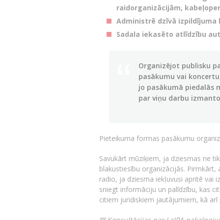
raidorganizācijām, kabeļoper
Administrē dzīvā izpildījuma
Sadala iekasēto atlīdzību au
Organizējot publisku p
pasākumu vai koncertu,
jo pasākumā piedalās mū
par viņu darbu izmant
Pieteikuma formas pasākumu organi
Savukārt mūziķiem, ja dziesmas ne tikai
blakustiesību organizācijās. Pirmkārt,
radio, ja dziesma iekļuvusi apritē vai 
sniegt informāciju un palīdzību, kas ci
citiem juridiskiem jautājumiem, kā arī p
!!!
Konsultācijas par LaIPA pakalpoj