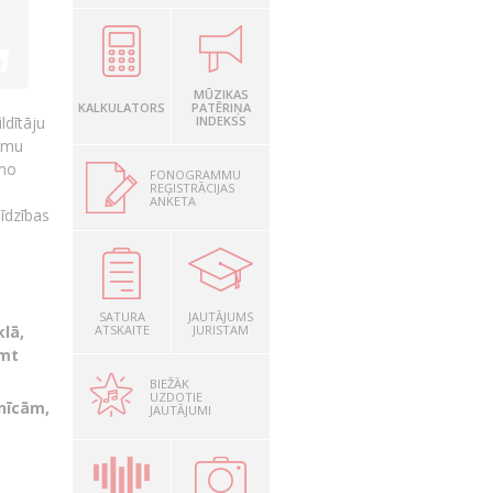
MŪZIKAS
KALKULATORS
PATĒRIŅA
INDEKSS
ildītāju
ammu
amo
FONOGRAMMU
REĢISTRĀCIJAS
ANKETA
īdzības
SATURA
JAUTĀJUMS
ATSKAITE
JURISTAM
klā,
emt
BIEŽĀK
UZDOTIE
nīcām,
JAUTĀJUMI