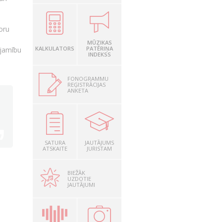
toru
MŪZIKAS
KALKULATORS
PATĒRIŅA
ejamību
INDEKSS
FONOGRAMMU
REĢISTRĀCIJAS
ANKETA
SATURA
JAUTĀJUMS
ATSKAITE
JURISTAM
BIEŽĀK
UZDOTIE
JAUTĀJUMI