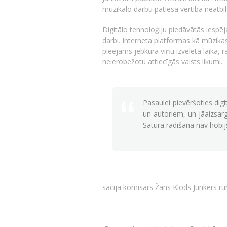
muzikālo darbu patiesā vērtība neatbi
Digitālo tehnoloģiju piedāvātās iespēja
darbi. Interneta platformas kā mūzikas
pieejams jebkurā viņu izvēlētā laikā, 
neierobežotu attiecīgās valsts likumi.
Pasaulei pievēršoties di
un autoriem, un jāaizsar
Satura radīšana nav hobijs
sacīja komisārs Žans Klods Junkers ru