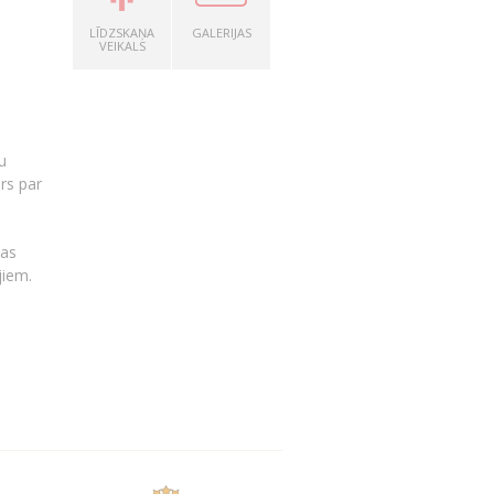
LĪDZSKAŅA
GALERIJAS
VEIKALS
u
rs par
bas
jiem.