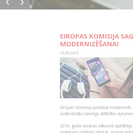
EIROPAS KOMISIJA SA
MODERNIZĒŠANAI
16.09.2016
Eiropas Komisija piedāvā modernizēt au
nodrošinātu taisnīgu atlīdzību autori
2016. gada vasaras sākumā izpildītāj
Junkeram publisku vēstuli, aicinot nek