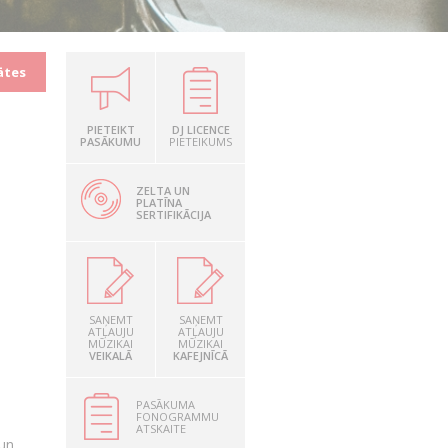
ātes
U
PIETEIKT
DJ LICENCE
PASĀKUMU
PIETEIKUMS
ZELTA UN
PLATĪNA
SERTIFIKĀCIJA
SAŅEMT
SAŅEMT
ATĻAUJU
ATĻAUJU
MŪZIKAI
MŪZIKAI
VEIKALĀ
KAFEJNĪCĀ
PASĀKUMA
FONOGRAMMU
ATSKAITE
 un