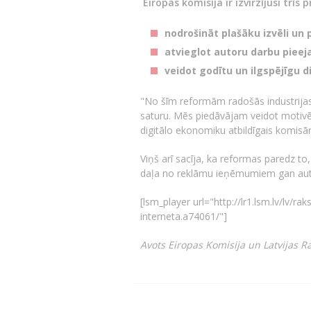
Eiropas komisija ir izvirzījusi trīs p
nodrošināt plašāku izvēli un
atvieglot autoru darbu piee
veidot godītu un ilgspējīgu di
"No šīm reformām radošās industrijas 
saturu. Mēs piedāvājam veidot motivējo
digitālo ekonomiku atbildīgais komisār
Viņš arī sacīja, ka reformas paredz to
daļa no reklāmu ieņēmumiem gan autoru
[lsm_player url="http://lr1.lsm.lv/lv/ra
interneta.a74061/"]
Avots Eiropas Komisija un Latvijas R