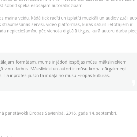
lst šobrīd spēkā esošajām autoratlīdzībām.
s maina veidu, kādā tiek radīti un izplatīti muzikāli un audiovizuāli au
 straumēšanas servisi, video platformas, kurās saturs lietotājiem ir
rada nepieciešamību pēc vienota digitālā tirgus, kurā autoru darba pie
gitālajam formātam, mums ir jādod iespējas mūsu māksliniekiem
gā viņu darbus. Mākslinieki un autori ir mūsu kroņa dārgakmeņi.
. Tā ir profesija. Un tā ir daļa no mūsu Eiropas kultūras.
nā par stāvokli Eiropas Savienībā, 2016. gada 14. septembrī.