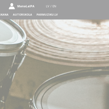
ManaLaIPA
LV
/
EN
SKANA
AUTORSKOLA
PARMUZIKU.LV