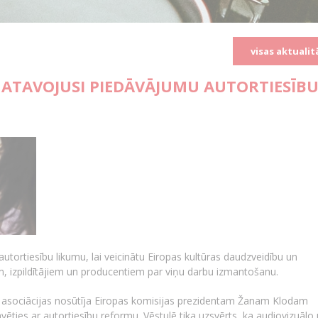
visas aktualit
GATAVOJUSI PIEDĀVĀJUMU AUTORTIESĪB
tortiesību likumu, lai veicinātu Eiropas kultūras daudzveidību un
em, izpildītājiem un producentiem par viņu darbu izmantošanu.
u asociācijas nosūtīja Eiropas komisijas prezidentam Žanam Klodam
avēties ar autortiesību reformu. Vēstulē tika uzsvērts, ka audiovizuālo