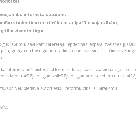
rioritātes:
 pieejamību interneta saturam;
jamību studentiem un cilvēkiem ar īpašām vajadzībām;
gitālo vienoto tirgu.
gūs labumu, savukārt patērētāju iepriecinās iespēja izvēlēties plašāk
šu, godīgu un taisnīgu autoratlīdzību nesošu vidi, " tā Ginters Etinge
s.
, ka interneta tiešsaistes platformām būs jāsamaksā pienācīga atlīdzī
 darbu radītājiem, gan izpildītājiem, gan producentiem un izplatītā
ksts/labriit/ek-piedava-autortiesibu-reformu-cinai-ar-piratismu-
adio.