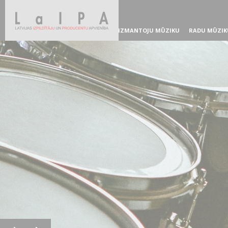
IZMANTOJU MŪZIKU
RADU MŪZIK