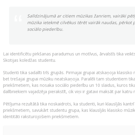
Salīdzinājumā ar citiem mūzikas žanriem, vairāki pētīj
mūzika ietekmē cilvēkus tērēt vairāk naudas, pērkot p
sociālo piederību.
Lai identificētu pirkšanas paradumus un motīvus, ārvalstīs tika veikt
Skotijas koledžas studentu.
Studenti tika sadalīti trīs grupās. Pirmajai grupai atskaņoja klasisko
bet trešajai grupai mūziku neatskaņoja. Paralēli tam studentiem tika 
priekšmetiem, kas nosaka sociālo piederību un 10 slaidus, kuros tik
dalībniekiem vajadzēja pierakstīt, cik viņi ir gatavi maksāt par katru
Pētījuma rezultātā tika noskaidrots, ka studenti, kuri klausījās kantr
priekšmetiem, savukārt studentu grupa, kas klausījās klasisko mūzik
identitāti raksturojošiem priekšmetiem.