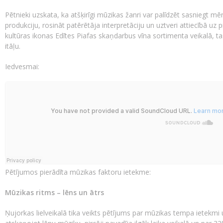
Pētnieki uzskata, ka atšķirīgi mūzikas žanri var palīdzēt sasniegt mē
produkciju, rosināt patērētāja interpretāciju un uztveri attiecībā uz
kultūras ikonas Edītes Piafas skaņdarbus vīna sortimenta veikalā, ta
itāļu.
Iedvesmai:
Pētījumos pierādīta mūzikas faktoru ietekme:
Mūzikas ritms – lēns un ātrs
Ņujorkas lielveikalā tika veikts pētījums par mūzikas tempa ietekmi uz