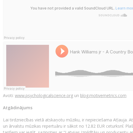
Avoti:
www.psychologicalscience.org
un
blog.motivemetrics.com
Atgādinājums
Lai tirdzniecības vietā atskaņotu mūziku, ir nepieciešama Atļauja.
un ārvalstu mūzikas repertuāru ir sākot no 12.82 EUR ceturksnī. Pl
tarifiem var iegūt, sazinoties ar “Latvijas Izpildītāju un producentu 