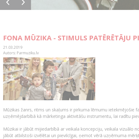
FONA MŪZIKA - STIMULS PATĒRĒTĀJU
21.03.2019
Autors: Parmuziku.lv
Mūzikas žanrs, ritms un skaļums ir pirkuma lēmumu ietekmējošie fak
uzņēmējdarbībā kā mārketinga aktivitāšu instrumentu, lai radītu piev
Mūzikai ir jābūt mijiedarbībā ar veikala koncepciju, veikala vizuālo
jābūt atbilstoši izvēlētai un pievilcīgai, ņemot vērā uzņēmuma mērķti