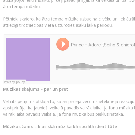
atskaņojot lēnu mūziku, pircēji pavadīja ilgāk laika veikalā un par 3
ātra tempa mūziku.
Pētnieki skaidro, ka ātra tempa mūzika uzbudina cilvēku un liek āt
attiecīgi tirdzniecības vietā uzturoties īsāku laika periodu.
Mūzikas skaļums – par un pret
Vēl cits pētījums atklāja to, ka arī pircēja vecums ietekmēja reakci
apstiprināja, ka jaunieši veikalā pavadīs vairāk laika, ja fona mūzika
vairāk laika pavadīs veikalā, ja fona mūzika būs pieklusinātāka.
Mūzikas žanrs – klasiskā mūzika kā sociālā identitāte