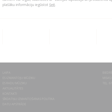
plašāku informāciju iegūstot
šeit
.
LAIPA
BIEDRĪ
ES IZMANTOJU MŪZIKU
MISAS 
ES RADU MŪZIKU
TEL. 6
AKTUALITĀTES
KONTAKTI
SĪKDATŅU IZMANTOŠANAS POLITIKA
DATU APSTRĀDE