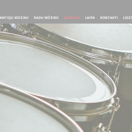
ANTOJU MŪZIKU
RADU MŪZIKU
JAUNUMI
LAIPA
KONTAKTI
LIDZ