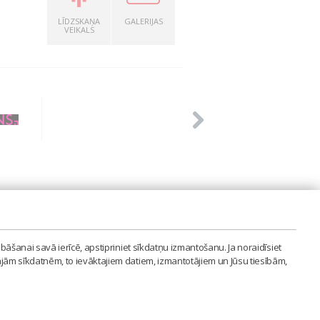
LĪDZSKAŅA
GALERIJAS
VEIKALS
PVIENĪBA'
bāšanai savā ierīcē, apstipriniet sīkdatņu izmantošanu. Ja noraidīsiet
LAIPA.ORG
ajām sīkdatnēm, to ievāktajiem datiem, izmantotājiem un Jūsu tiesībām,