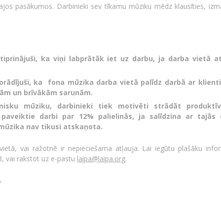
otajos pasākumos. Darbinieki sev tīkamu mūziku mēdz klausīties, izm
iprinājuši, ka viņi labprātāk iet uz darbu, ja darba vietā 
orādījuši, ka fona mūzika darba vietā palīdz darbā ar klien
ākām un brīvākām sarunām.
misku mūziku, darbinieki tiek motivēti strādāt produktīv
a paveiktie darbi par 12% palielinās, ja salīdzina ar tajās
mūzika nav tikusi atskaņota.
ietā, vai ražotnē ir nepieciešama atļauja. Lai iegūtu plašāku infor
3, vai rakstot uz e-pastu
laipa@laipa.org
.
.