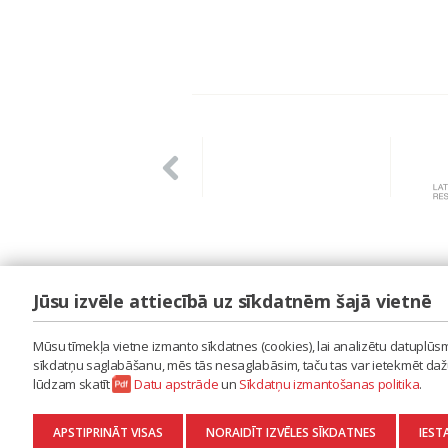
Jūsu izvēle attiecībā uz sīkdatnēm šajā vietnē
LAIPA
ES IZMANTOJU MŪZIKU
Mūsu tīmekļa vietne izmanto sīkdatnes (cookies), lai analizētu datuplūsmu
ES RADU MŪZIKU
sīkdatņu saglabāšanu, mēs tās nesaglabāsim, taču tas var ietekmēt dažu 
AKTUALITĀTES
lūdzam skatīt
Datu apstrāde
un
Sīkdatņu izmantošanas politika
.
KONTAKTI
SĪKDATŅU IZMANTOŠANAS POLITIKA
APSTIPRINĀT VISAS
NORAIDĪT IZVĒLES SĪKDATNES
IEST
DATU APSTRĀDE