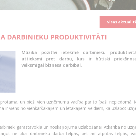
visas aktualit
NA DARBINIEKU PRODUKTIVITĀTI
Mūzika pozitīvi ietekmē darbinieku produktivit
attieksmi pret darbu, kas ir būtiski priekšnosa
veiksmīgai biznesa darbībai.
protama, un bieži vien uzņēmuma vadība par to īpaši nepiedomā. 
na ir viens no vienkāršākajiem un lētākajiem veidiem, kā uzlabot u
darbinieki garastāvokļa un noskaņojuma uzlabošanai. Atkarībā no u
aņot ne tikai darbinieku darba telpās, bet arī atpūtas telpās, vai