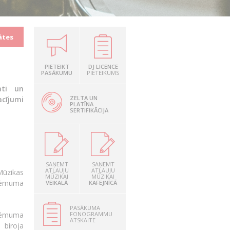
ātes
PIETEIKT
DJ LICENCE
PASĀKUMU
PIETEIKUMS
āti un
ZELTA UN
cījumi
PLATĪNA
SERTIFIKĀCIJA
SAŅEMT
SAŅEMT
ATĻAUJU
ATĻAUJU
Mūzikas
MŪZIKAI
MŪZIKAI
zņēmuma
VEIKALĀ
KAFEJNĪCĀ
PASĀKUMA
FONOGRAMMU
zņēmuma
ATSKAITE
 biroja