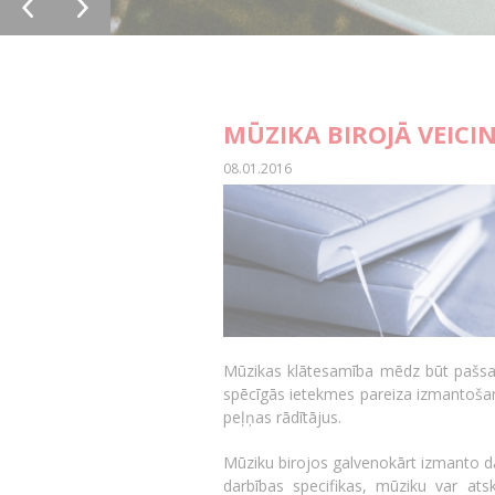
MŪZIKA BIROJĀ VEICI
08.01.2016
Mūzikas klātesamība mēdz būt pašsa
spēcīgās ietekmes pareiza izmantoša
peļņas rādītājus.
Mūziku birojos galvenokārt izmanto 
darbības specifikas, mūziku var atsk