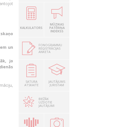
antojot
MŪZIKAS
KALKULATORS
PATĒRIŅA
INDEKSS
atskaņo
FONOGRAMMU
tiem un
REĢISTRĀCIJAS
ANKETA
āk, jo
 dienās
SATURA
JAUTĀJUMS
māciju,
ATSKAITE
JURISTAM
BIEŽĀK
UZDOTIE
JAUTĀJUMI