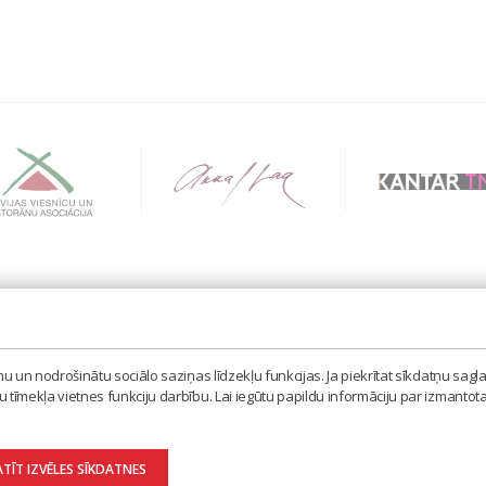
BIEDRĪBA 'LATVIJAS IZPILDĪTĀJU UN PRODUCENTU A
MISAS IELA 3, RĪGA, LV – 1058
 un nodrošinātu sociālo saziņas līdzekļu funkcijas. Ja piekrītat sīkdatņu sagla
TEL. 67605023, MOB. 20398873, E-PASTS: LAIPA[AT]
tīmekļa vietnes funkciju darbību. Lai iegūtu papildu informāciju par izmantot
ATĪT IZVĒLES SĪKDATNES