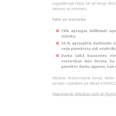
uzgaidāmajā telpā, kā arī birojā rīk
datorus un internetu.
Fakti un statistika
74% aptaujas dalībnieki apst
mūziku.
36 % aptaujātie darbinieki n
rada piemērotu vidi atvērt
Darba laikā klausoties rit
statistikas dati liecina, k
paveikto darbu apjomu, kad 
Mūzikas atskaņošanai birojā, darba v
aicinām sazināties pa tālruni 6760502
Maksājamās atlīdzības tarifi un līgums