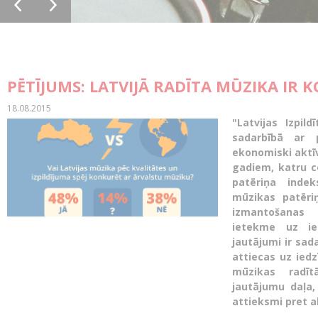
PĒTĪJUMS: LATVIJĀ RADĪTA MŪZIKA IR 
18.08.2015
"Latvijas Izpil
sadarbībā ar 
ekonomiski aktīv
gadiem, katru c
patēriņa indek
mūzikas patēri
izmantošanas 
ietekme uz ied
jautājumi ir sada
attiecas uz iedz
mūzikas radīt
jautājumu daļa,
attieksmi pret 