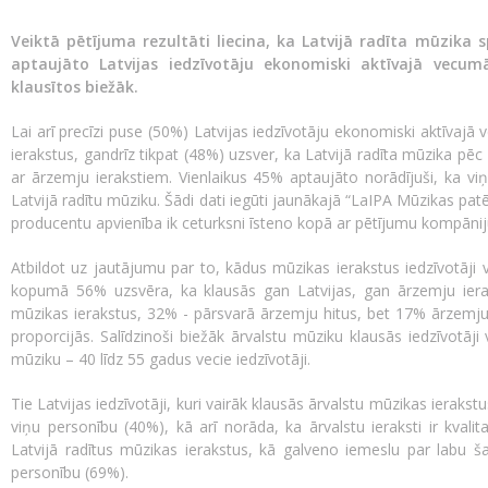
Veiktā pētījuma rezultāti liecina, ka Latvijā radīta mūzika s
aptaujāto Latvijas iedzīvotāju ekonomiski aktīvajā vecu
klausītos biežāk.
Lai arī precīzi puse (50%) Latvijas iedzīvotāju ekonomiski aktīvajā
ierakstus, gandrīz tikpat (48%) uzsver, ka Latvijā radīta mūzika pēc 
ar ārzemju ierakstiem. Vienlaikus 45% aptaujāto norādījuši, ka viņ
Latvijā radītu mūziku. Šādi dati iegūti jaunākajā “LaIPA Mūzikas patē
producentu apvienība ik ceturksni īsteno kopā ar pētījumu kompāni
Atbildot uz jautājumu par to, kādus mūzikas ierakstus iedzīvotāji 
kopumā 56% uzsvēra, ka klausās gan Latvijas, gan ārzemju iera
mūzikas ierakstus, 32% - pārsvarā ārzemju hitus, bet 17% ārzemju 
proporcijās. Salīdzinoši biežāk ārvalstu mūziku klausās iedzīvotā
mūziku – 40 līdz 55 gadus vecie iedzīvotāji.
Tie Latvijas iedzīvotāji, kuri vairāk klausās ārvalstu mūzikas ierakstu
viņu personību (40%), kā arī norāda, ka ārvalstu ieraksti ir kvalita
Latvijā radītus mūzikas ierakstus, kā galveno iemeslu par labu šai
personību (69%).