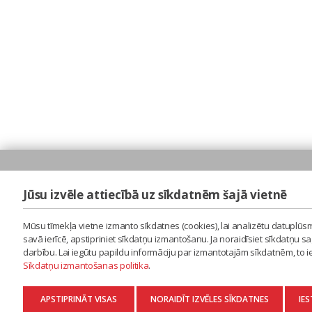
Jūsu izvēle attiecībā uz sīkdatnēm šajā vietnē
Mūsu tīmekļa vietne izmanto sīkdatnes (cookies), lai analizētu datuplūsm
savā ierīcē, apstipriniet sīkdatņu izmantošanu. Ja noraidīsiet sīkdatņu 
darbību. Lai iegūtu papildu informāciju par izmantotajām sīkdatnēm, to 
Sīkdatņu izmantošanas politika
.
APSTIPRINĀT VISAS
NORAIDĪT IZVĒLES SĪKDATNES
IES