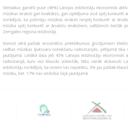
Vienlaikus gandrīz puse (48%) Latvijas iedzīvotāju ekonomiski aktīva
mūzikas ieraksti gan kvalitātes, gan izpildījuma ziņā spēj konkurēt a
norādījuši, ka pašmāju mūzikas ieraksti nespēj konkurēt ar ārvals
mūzika spēj konkurēt ar ārvalstu ierakstiem, salīdzinoši biežāk piekr
Zemgales reģiona iedzīvotāji.
Ņemot vērā pašlaik ierosinātos priekšlikumus grozījumiem Elektro
radītas mūzikas īpatsvara noteikšanu radiostacijās, pētījumā tika sk
jautājumā. Lielākā daļa jeb 45% Latvijas iedzīvotāju ekonomiski a
radiostacijā, kuru viņi klausās visbiežāk, tiktu vairāk atskaņoti La
iedzīvotāju norādījuši, ka viņiem tas nepatiktu, 5% jau pašlaik klausā
mūziku, bet 17% nav viedokļa šajā jautājumā.