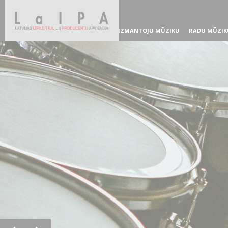
IZMANTOJU MŪZIKU
RADU MŪZIK