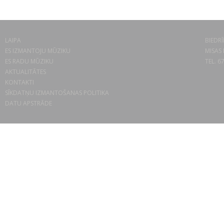
LAIPA
BIEDRĪ
ES IZMANTOJU MŪZIKU
MISAS 
ES RADU MŪZIKU
TEL. 6
AKTUALITĀTES
KONTAKTI
SĪKDATŅU IZMANTOŠANAS POLITIKA
DATU APSTRĀDE