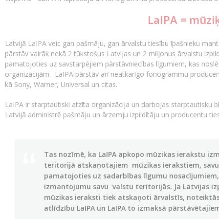
LaIPA = mūziķ
Latvijā LaIPA veic gan pašmāju, gan ārvalstu tiesību īpašnieku manti
pārstāv vairāk nekā 2 tūkstošus Latvijas un 2 miljonus ārvalstu iz
pamatojoties uz savstarpējiem pārstāvniecības līgumiem, kas noslēgt
organizācijām. LaIPA pārstāv arī neatkarīgo fonogrammu producent
kā Sony, Warner, Universal un citas.
LaIPA ir starptautiski atzīta organizācija un darbojas starptautisku bl
Latvijā administrē pašmāju un ārzemju izpildītāju un producentu ti
Tas nozīmē, ka LaIPA apkopo mūzikas ierakstu iz
teritorijā atskaņotajiem mūzikas ierakstiem, savu
pamatojoties uz sadarbības līgumu nosacījumiem,
izmantojumu savu valstu teritorijās. Ja Latvijas i
mūzikas ieraksti tiek atskaņoti ārvalstīs, noteiktā
atlīdzību LaIPA un LaIPA to izmaksā pārstāvētajiem