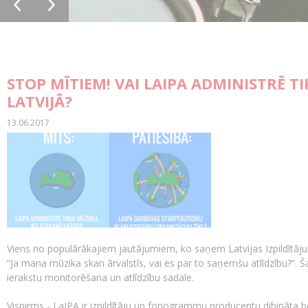
STOP MĪTIEM! VAI LAIPA ADMINISTRĒ T
LATVIJĀ?
13.06.2017
Viens no populārākajiem jautājumiem, ko saņem Latvijas Izpildītāju 
“Ja mana mūzika skan ārvalstīs, vai es par to saņemšu atlīdzību?”. 
ierakstu monitorēšana un atlīdzību sadale.
Vispirms - LaIPA ir izpildītāju un fonogrammu producentu dibināta b