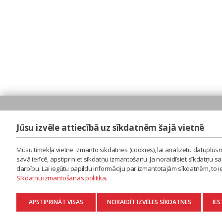
Jūsu izvēle attiecībā uz sīkdatnēm šajā vietnē
Mūsu tīmekļa vietne izmanto sīkdatnes (cookies), lai analizētu datuplūsm
savā ierīcē, apstipriniet sīkdatņu izmantošanu. Ja noraidīsiet sīkdatņu 
darbību. Lai iegūtu papildu informāciju par izmantotajām sīkdatnēm, to 
Sīkdatņu izmantošanas politika
.
APSTIPRINĀT VISAS
NORAIDĪT IZVĒLES SĪKDATNES
IES