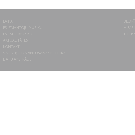
LAIPA
BIEDRĪ
ES IZMANTOJU MŪZIKU
MISAS 
ES RADU MŪZIKU
TEL. 6
AKTUALITĀTES
KONTAKTI
SĪKDATŅU IZMANTOŠANAS POLITIKA
DATU APSTRĀDE