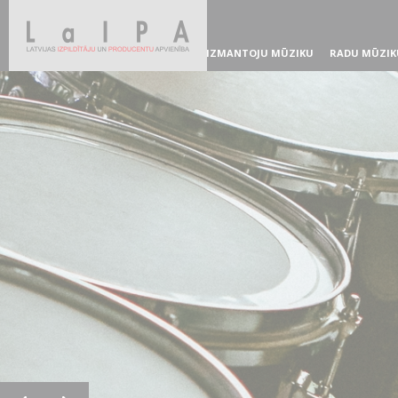
IZMANTOJU MŪZIKU
RADU MŪZIK