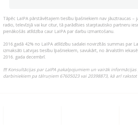
Tāpēc LaIPA pārstāvētajiem tiesību īpašniekiem nav jāuztraucas – j
radio, televīzijā vai kur citur, tā parādīsies starptautisko partneru i
pienākošās atlīdzība caur LaIPA par darbu izmantošanu.
2016.gadā 42% no LaIPA atlīdzību sadalei novirzītās summas par La
izmaksāti Latvijas tiesību īpašniekiem, savukārt, no ārvalstīm ieka
2016. gada decembrī.
!!!
Konsultācijas par LaIPA pakalpojumiem un vairāk informācijas p
darbiniekiem pa tālruņiem 67605023 vai 20398873, kā arī rakstot