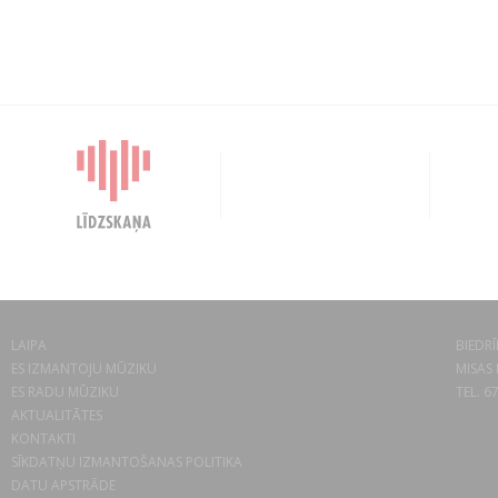
LAIPA
BIEDRĪ
ES IZMANTOJU MŪZIKU
MISAS 
ES RADU MŪZIKU
TEL. 6
AKTUALITĀTES
KONTAKTI
SĪKDATŅU IZMANTOŠANAS POLITIKA
DATU APSTRĀDE