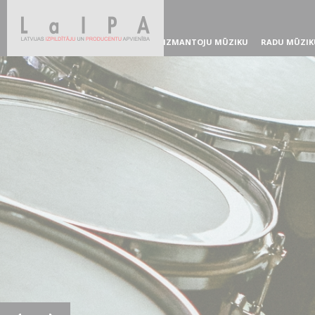
IZMANTOJU MŪZIKU
RADU MŪZIK