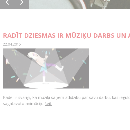
RADĪT DZIESMAS IR MŪZIĶU DARBS UN
22.04.2015
Kādēļ ir svarīgi, ka mūziķi saņem atlīdzību par savu darbu, kas iegu
sagatavoto animāciju
šeit.