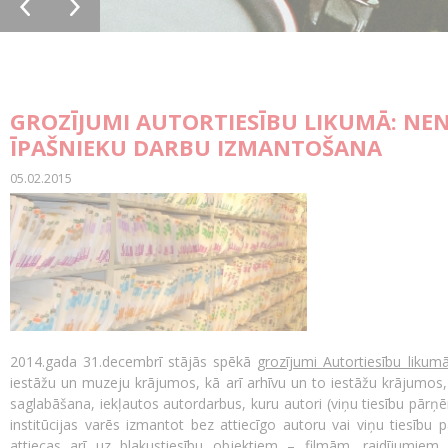
GROZĪJUMI AUTORTIESĪBU LIKUMĀ: NE
ĪPAŠNIEKU DARBU IZMANTOŠANA
05.02.2015
2014.gada 31.decembrī stājās spēkā
grozījumi Autortiesību likum
iestāžu un muzeju krājumos, kā arī arhīvu un to iestāžu krājumos, k
saglabāšana, iekļautos autordarbus, kuru autori (viņu tiesību pārņ
institūcijas varēs izmantot bez attiecīgo autoru vai viņu tiesību 
attiecas arī uz blakustiesību objektiem – filmām, raidījumiem