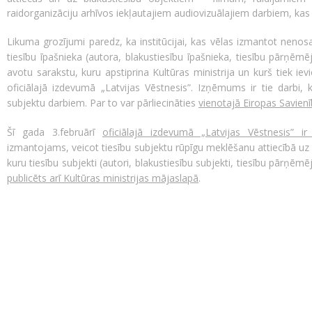
raidorganizāciju arhīvos iekļautajiem audiovizuālajiem darbiem, kas
Likuma grozījumi paredz, ka institūcijai, kas vēlas izmantot nenos
tiesību īpašnieka (autora, blakustiesību īpašnieka, tiesību pārņēm
avotu sarakstu, kuru apstiprina Kultūras ministrija un kurš tiek iev
oficiālajā izdevumā „Latvijas Vēstnesis”. Izņēmums ir tie darbi, 
subjektu darbiem. Par to var pārliecināties
vienotajā Eiropas Savien
Šī gada 3.februārī
oficiālajā izdevumā „Latvijas Vēstnesis” ir
izmantojams, veicot tiesību subjektu rūpīgu meklēšanu attiecībā uz
kuru tiesību subjekti (autori, blakustiesību subjekti, tiesību pārņēm
publicēts arī Kultūras ministrijas mājaslapā
.