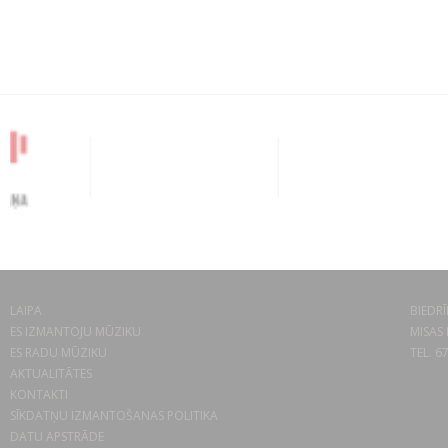
LAIPA
BIEDRĪ
ES IZMANTOJU MŪZIKU
MISAS 
ES RADU MŪZIKU
TEL. 6
AKTUALITĀTES
KONTAKTI
SĪKDATŅU IZMANTOŠANAS POLITIKA
DATU APSTRĀDE