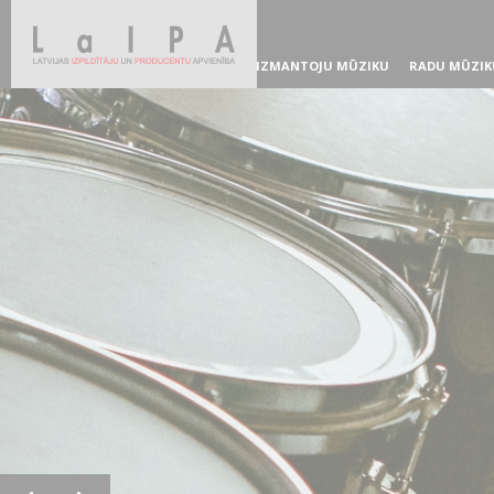
IZMANTOJU MŪZIKU
RADU MŪZIK