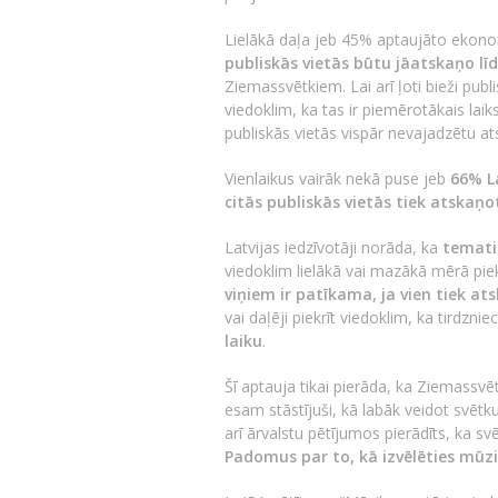
Lielākā daļa jeb 45% aptaujāto ekonom
publiskās vietās būtu jāatskaņo lī
Ziemassvētkiem. Lai arī ļoti bieži pub
viedoklim, ka tas ir piemērotākais lai
publiskās vietās vispār nevajadzētu ats
Vienlaikus vairāk nekā puse jeb
66% La
citās publiskās vietās tiek atskaņ
Latvijas iedzīvotāji norāda, ka
temati
viedoklim lielākā vai mazākā mērā pie
viņiem ir patīkama, ja vien tiek ats
vai daļēji piekrīt viedoklim, ka tirdznie
laiku
.
Šī aptauja tikai pierāda, ka Ziemassvētk
esam stāstījuši, kā labāk veidot svēt
arī ārvalstu pētījumos pierādīts, ka s
Padomus par to, kā izvēlēties mūz