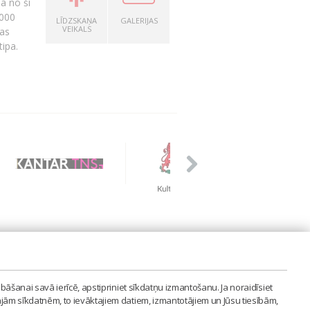
ā no šī
1000
LĪDZSKAŅA
GALERIJAS
VEIKALS
jas
 tipa.
PVIENĪBA'
bāšanai savā ierīcē, apstipriniet sīkdatņu izmantošanu. Ja noraidīsiet
LAIPA.ORG
ajām sīkdatnēm, to ievāktajiem datiem, izmantotājiem un Jūsu tiesībām,