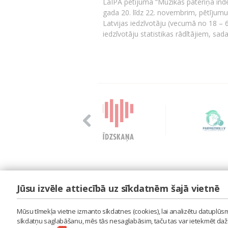
LaIPA pētījuma “Mūzikas patēriņa inde
gada 20. līdz 22. novembrim, pētījum
Latvijas iedzīvotāju (vecumā no 18 – 
iedzīvotāju statistikas rādītājiem, 
Jūsu izvēle attiecībā uz sīkdatnēm šajā vietnē
LAIPA
ES IZMANTOJU MŪZIKU
Mūsu tīmekļa vietne izmanto sīkdatnes (cookies), lai analizētu datuplūsmu
ES RADU MŪZIKU
sīkdatņu saglabāšanu, mēs tās nesaglabāsim, taču tas var ietekmēt dažu 
AKTUALITĀTES