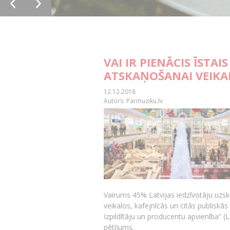
VAI IR PIENĀCIS ĪSTA
ATSKAŅOŠANAI VEIKA
12.12.2018
Autors: Parmuziku.lv
Vairums 45% Latvijas iedzīvotāju uzska
veikalos, kafejnīcās un citās publiskā
Izpildītāju un producentu apvienība” 
pētījums.