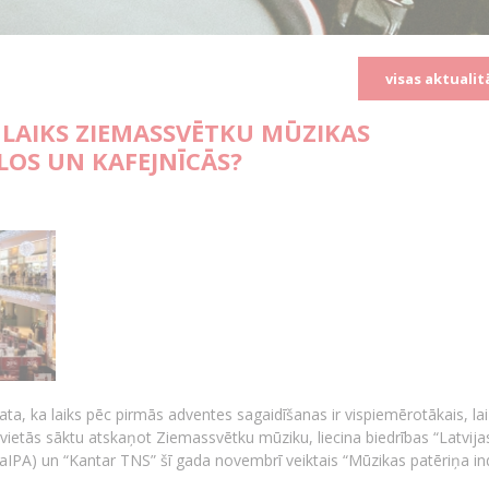
visas aktualit
IS LAIKS ZIEMASSVĒTKU MŪZIKAS
LOS UN KAFEJNĪCĀS?
ta, ka laiks pēc pirmās adventes sagaidīšanas ir vispiemērotākais, lai
s vietās sāktu atskaņot Ziemassvētku mūziku, liecina biedrības “Latvija
(LaIPA) un “Kantar TNS” šī gada novembrī veiktais “Mūzikas patēriņa i