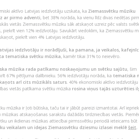
iski aktīvo Latvijas iedzīvotāju uzskata, ka
Ziemassvētku mūziku
dz ar pirmo adventi
, bet 38% norāda, ka vienu līdz divas nedēļas pir
liskās vietās Ziemassvētku mūziku sāk atskaņot uzreiz pēc valsts svēt
ks, piekrīt vien 12% iedzīvotāju. Savukārt viedoklim, ka Ziemassvētku 
kaņot, piekrīt vien 4% Latvijas iedzīvotāju.
tvijas iedzīvotāju ir norādījuši, ka pamana, ja veikalos, kafejnī
ota tematiska svētku mūzika
, kamēr tikai 31% to neievēro.
ska mūzika rada patīkamu noskaņojumu un svētku sajūtu
, šim
krīt 67% pētījuma dalībnieku. 56% iedzīvotāju norāda, ka
tematiska m
kaņots arī cits mūzikāls saturs
. 40% ekonomiski aktīvo iedzīvotāju 
cības vietās patīkama svētku mūzika
rosina viņus tajās uzturēties i
u mūzika ir ļoti būtiska, taču tai ir jābūt pareizi izmantotai. Arī ieprie
ku mūzikas atskaņošanas sarakstu dažādās tirdzniecības vietās. Piem
vētku un ikdienas mūzikas attiecībai pirmssvētku periodā ieteicams būt 
iku veikalam un idejas Ziemassvētku dziesmu izlasei meklē
šeit
.