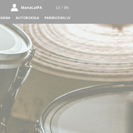
ManaLaIPA
LV
/
EN
SKANA
AUTORSKOLA
PARMUZIKU.LV