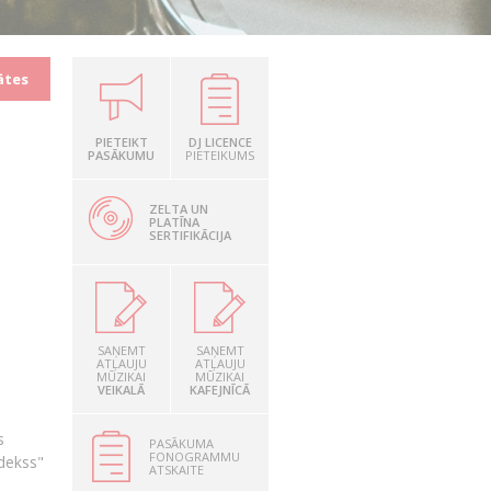
ātes
PIETEIKT
DJ LICENCE
PASĀKUMU
PIETEIKUMS
ZELTA UN
PLATĪNA
SERTIFIKĀCIJA
SAŅEMT
SAŅEMT
ATĻAUJU
ATĻAUJU
MŪZIKAI
MŪZIKAI
VEIKALĀ
KAFEJNĪCĀ
s
PASĀKUMA
FONOGRAMMU
ndekss"
ATSKAITE