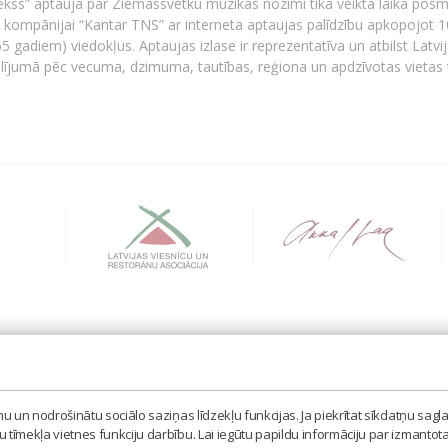
kss” aptauja par Ziemassvētku mūzikas nozīmi tika veikta laika posm
u kompānijai “Kantar TNS” ar interneta aptaujas palīdzību apkopojot 
65 gadiem) viedokļus. Aptaujas izlase ir reprezentatīva un atbilst Latvi
sadalījumā pēc vecuma, dzimuma, tautības, reģiona un apdzīvotas vietas
BIEDRĪBA 'LATVIJAS IZPILDĪTĀJU UN PRODUCENTU A
MISAS IELA 3, RĪGA, LV – 1058
 un nodrošinātu sociālo saziņas līdzekļu funkcijas. Ja piekrītat sīkdatņu sagla
TEL. 67605023, MOB. 20398873, E-PASTS: LAIPA[AT]
tīmekļa vietnes funkciju darbību. Lai iegūtu papildu informāciju par izmantot