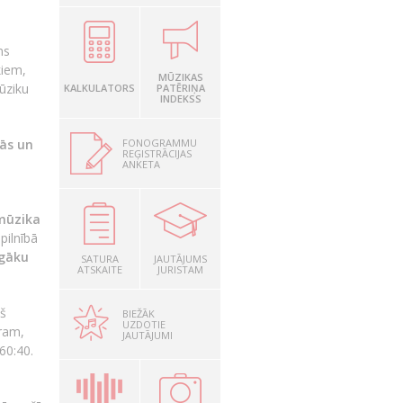
ms
kiem,
MŪZIKAS
mūziku
KALKULATORS
PATĒRIŅA
INDEKSS
FONOGRAMMU
cās un
REĢISTRĀCIJAS
ANKETA
ūzika
pilnībā
lgāku
SATURA
JAUTĀJUMS
ATSKAITE
JURISTAM
kš
BIEŽĀK
UZDOTIE
ēram,
JAUTĀJUMI
60:40.