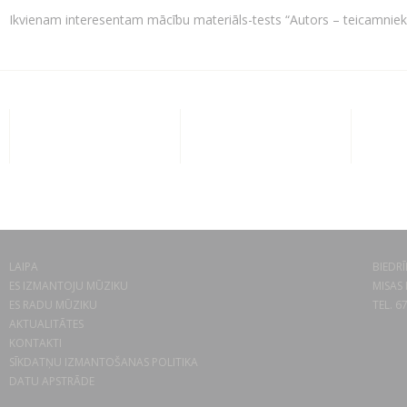
Ikvienam interesentam mācību materiāls-tests “Autors – teicamniek
LAIPA
BIEDRĪ
ES IZMANTOJU MŪZIKU
MISAS 
ES RADU MŪZIKU
TEL. 6
AKTUALITĀTES
KONTAKTI
SĪKDATŅU IZMANTOŠANAS POLITIKA
DATU APSTRĀDE