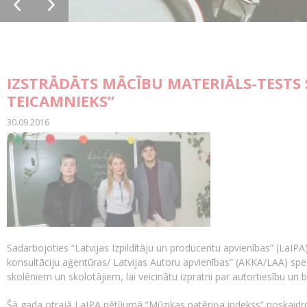
IZSTRĀDĀTS MĀCĪBU MATERIĀLS-TESTS
TEICAMNIEKS”
30.09.2016
Sadarbojoties “Latvijas Izpildītāju un producentu apvienības” (LaIP
konsultāciju aģentūras/ Latvijas Autoru apvienības” (AKKA/LAA) spec
skolēniem un skolotājiem, lai veicinātu izpratni par autortiesību un 
Šā gada otrajā LaIPA pētījumā “Mūzikas patēriņa indekss” noskaidro