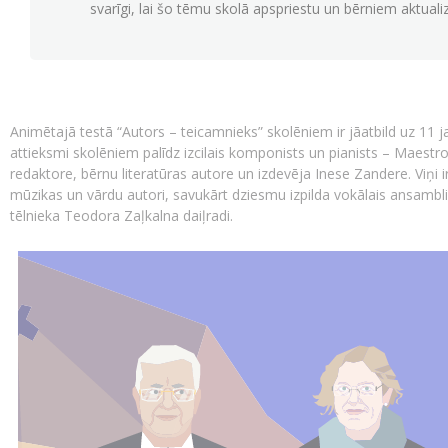
svarīgi, lai šo tēmu skolā apspriestu un bērniem aktuali
Animētajā testā “Autors – teicamnieks” skolēniem ir jāatbild uz 11 j
attieksmi skolēniem palīdz izcilais komponists un pianists – Maest
redaktore, bērnu literatūras autore un izdevēja Inese Zandere. Viņi i
mūzikas un vārdu autori, savukārt dziesmu izpilda vokālais ansamblis
tēlnieka Teodora Zaļkalna daiļradi.