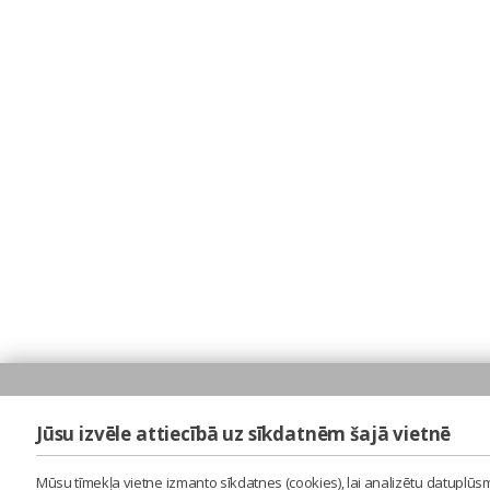
Jūsu izvēle attiecībā uz sīkdatnēm šajā vietnē
Mūsu tīmekļa vietne izmanto sīkdatnes (cookies), lai analizētu datuplūsm