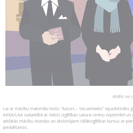
Attēls no 
Lai ar mācību materiālu-testu “Autors – teicamnieks” iepazīstinātu 
AKKA/LAA sadarbībā ar Valsts izglītības satura centru septembrī un 
atklātās mācību stundas un skolotājiem tālākizglītības kursus ar pie
piedalīšanos.