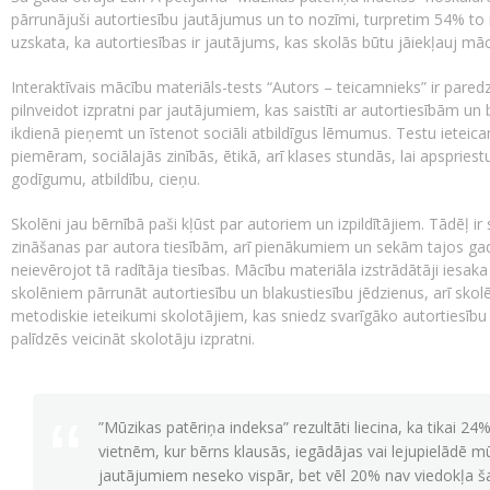
pārrunājuši autortiesību jautājumus un to nozīmi, turpretim 54% to
uzskata, ka autortiesības ir jautājums, kas skolās būtu jāiekļauj māc
Interaktīvais mācību materiāls-tests “Autors – teicamnieks” ir pare
pilnveidot izpratni par jautājumiem, kas saistīti ar autortiesībām un
ikdienā pieņemt un īstenot sociāli atbildīgus lēmumus. Testu iete
piemēram, sociālajās zinībās, ētikā, arī klases stundās, lai apspries
godīgumu, atbildību, cieņu.
Skolēni jau bērnībā paši kļūst par autoriem un izpildītājiem. Tādēļ i
zināšanas par autora tiesībām, arī pienākumiem un sekām tajos gad
neievērojot tā radītāja tiesības. Mācību materiāla izstrādātāji iesak
skolēniem pārrunāt autortiesību un blakustiesību jēdzienus, arī skolē
metodiskie ieteikumi skolotājiem, kas sniedz svarīgāko autortiesīb
palīdzēs veicināt skolotāju izpratni.
”Mūzikas patēriņa indeksa” rezultāti liecina, ka tikai 24
vietnēm, kur bērns klausās, iegādājas vai lejupielādē m
jautājumiem neseko vispār, bet vēl 20% nav viedokļa ša