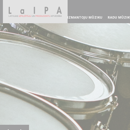
IZMANTOJU MŪZIKU
RADU MŪZIK