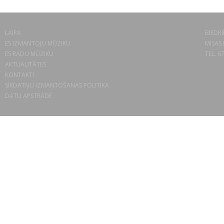
LAIPA
BIEDRĪ
ES IZMANTOJU MŪZIKU
MISAS 
ES RADU MŪZIKU
TEL. 6
AKTUALITĀTES
KONTAKTI
SĪKDATŅU IZMANTOŠANAS POLITIKA
DATU APSTRĀDE