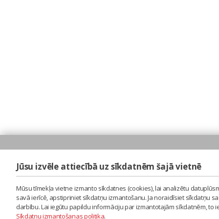
Jūsu izvēle attiecībā uz sīkdatnēm šajā vietnē
Mūsu tīmekļa vietne izmanto sīkdatnes (cookies), lai analizētu datuplūsm
savā ierīcē, apstipriniet sīkdatņu izmantošanu. Ja noraidīsiet sīkdatņu 
darbību. Lai iegūtu papildu informāciju par izmantotajām sīkdatnēm, to 
Sīkdatņu izmantošanas politika
.