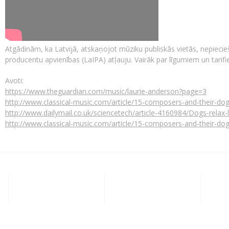
Atgādinām, ka Latvijā, atskaņojot mūziku publiskās vietās, nepiecie
producentu apvienības (LaIPA) atļauju. Vairāk par līgumiem un tarifi
Avoti:
https://www.theguardian.com/music/laurie-anderson?page=3
http://www.classical-music.com/article/15-composers-and-their-do
http://www.dailymail.co.uk/sciencetech/article-4160984/Dogs-relax-
http://www.classical-music.com/article/15-composers-and-their-do