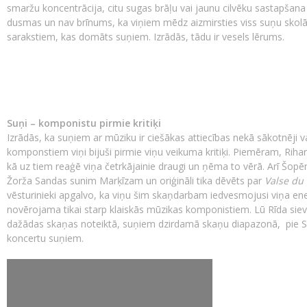
smaržu koncentrācija, citu sugas brāļu vai jaunu cilvēku sastapšana
dusmas un nav brīnums, ka viņiem mēdz aizmirsties viss suņu skolā
sarakstiem, kas domāts suņiem. Izrādās, tādu ir vesels lērums.
Suņi – komponistu pirmie kritiķi
Izrādās, ka suņiem ar mūziku ir ciešākas attiecības nekā sākotnēji 
komponstiem viņi bijuši pirmie viņu veikuma kritiķi. Piemēram, Ri
kā uz tiem reaģē viņa četrkājainie draugi un ņēma to vērā. Arī Šopē
Žorža Sandas sunim Marķīzam un oriģināli tika dēvēts par
Valse du 
vēsturinieki apgalvo, ka viņu šim skaņdarbam iedvesmojusi viņa ene
novērojama tikai starp klaiskās mūzikas komponistiem. Lū Rīda siev
dažādas skaņas noteiktā, suņiem dzirdamā skaņu diapazonā, pie 
koncertu suņiem.