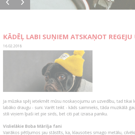
KĀDĒĻ LABI SUŅIEM ATSKAŅOT REGEJU
16.02.2018
Ja mūzika spēj ietekmēt mūsu noskaņojumu un uzvedību, tad tikai loģi
labāko draugu - suni. Varēt teikt - kāds saimnieks, tāda muzikālā g
stili viņiem īpaši iet pie sirds, bet citi pat izraisa paniku.
Vislielākie Boba Mārilja fani
Vairākos pētījumos jau stāstīts, ka, klausoties smago metālu, cilvēki 