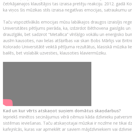
četrkājainajos klausītājos tas izraisa pretēju reakciju. 2012. gadā Ko
ka viņos šis mūzikas stils izraisa negatīvas emocijas, satraukumu u
Taču vispozitīvākās emocijas mūsu labākajos draugos izraisījis regej
Universitātes pētījums pierāda, ka, izdzirdot Bēthovena gaisīgās un 
drauzīgāki, bet sadzirot “Metallica” vīrišķīgo vokālu un enerģisko bu
ausīm kausoties, nav lielas atšķirības vai skan Bobs Mārlijs vai Britn
Kolorado Universitātē veiktā pētījuma rezultātus, klasiskā mūzika li
bailēs, bet vislabāk uzvesties, klausoties klaviermūziku.
Kad un kur vērts atskaņot suņiem domātus skaņdarbus?
Iepriekš minētos secinājumus vērā ņēmusi kāda dzīvnieku patversme
sistēmas ieviešanas. Taču atskaņotajai mūzikai ir nozīme ne tikai dz
kafejnīcās, kuras var apmeklēt ar saviem mājdzīvniekiem vai dzīvniek