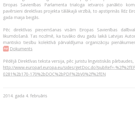
Eiropas Savienības Parlamenta trialoga ietvaros panākto kom
pavērsieni direktīvas projekta tālākajā virzībā, to apstiprinās lī
gada maija beigās.
Pēc direktīvas pieņemšanas visām Eiropas Savienības dalībval
likumdošanā. Tas nozīmē, ka tuvāko divu gadu laikā Latvijas Autor
mantisko tiesību kolektīvā pārvaldījuma organizāciju pienākumiem 
Dokuments
Pēdējā Direktīvas teksta versija, pēc juristu lingvistiskās pārbaudes,
http://www.europarl.europa.eu/sides/getDoc.do?pubRef=-%2
0281%2b170-170%2bDOC%2bPDF%2bV0%2f%2fEN
2014. gada 4. februāris