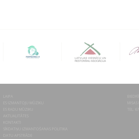
LAIPA
BIEDRĪ
ES IZMANTOJU MŪZIKU
MISAS 
ES RADU MŪZIKU
TEL. 6
AKTUALITĀTES
KONTAKTI
SĪKDATŅU IZMANTOŠANAS POLITIKA
DATU APSTRĀDE