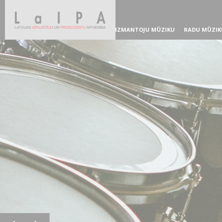
IZMANTOJU MŪZIKU
RADU MŪZIK