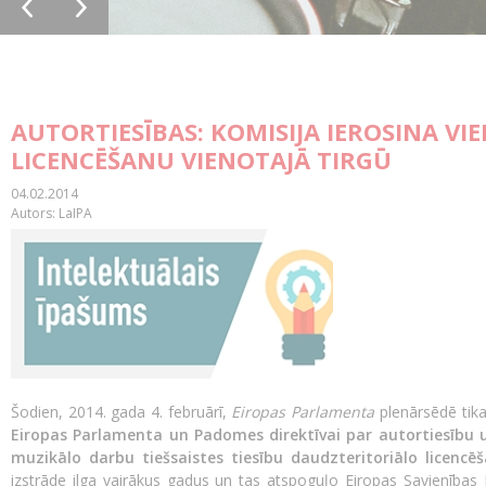
AUTORTIESĪBAS: KOMISIJA IEROSINA V
LICENCĒŠANU VIENOTAJĀ TIRGŪ
04.02.2014
Autors: LaIPA
Šodien, 2014. gada 4. februārī,
Eiropas Parlamenta
plenārsēdē tik
Eiropas Parlamenta un Padomes direktīvai par autortiesību u
muzikālo darbu tiešsaistes tiesību daudzteritoriālo licencēš
izstrāde ilga vairākus gadus un tas atspoguļo Eiropas Savienība