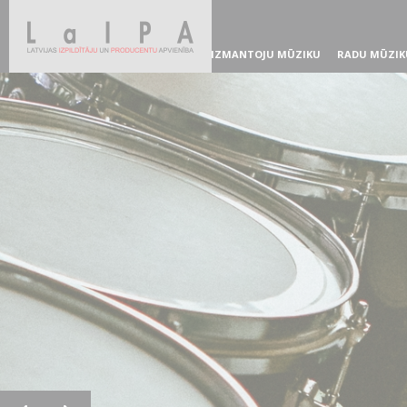
IZMANTOJU MŪZIKU
RADU MŪZIK