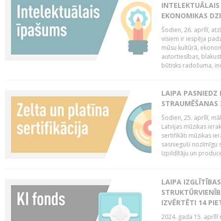
INTELEKTUĀLAIS
EKONOMIKAS DZI
Šodien, 26. aprīlī, a
visiem ir iespēja padz
mūsu kultūrā, ekonomi
autortiesības, blakus
būtisks radošuma, ino
LAIPA PASNIEDZ
STRAUMĒŠANAS Z
Šodien, 25. aprīlī, m
Latvijas mūzikas ierak
sertifikāti mūzikas ie
sasnieguši nozīmīgu s
Izpildītāju un produc
LAIPA IZGLĪTĪB
STRUKTŪRVIENĪB
IZVĒRTĒTI 14 PI
2024. gada 15. aprīlī 