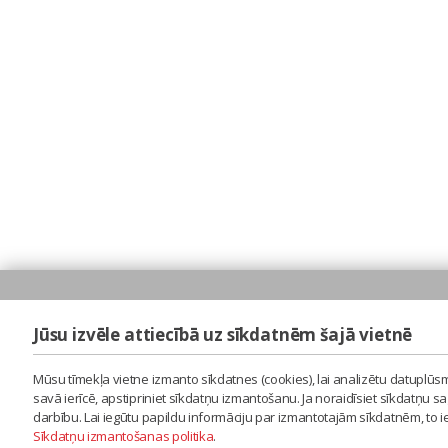
Jūsu izvēle attiecībā uz sīkdatnēm šajā vietnē
Mūsu tīmekļa vietne izmanto sīkdatnes (cookies), lai analizētu datuplūsm
savā ierīcē, apstipriniet sīkdatņu izmantošanu. Ja noraidīsiet sīkdatņu 
darbību. Lai iegūtu papildu informāciju par izmantotajām sīkdatnēm, to 
Sīkdatņu izmantošanas politika
.