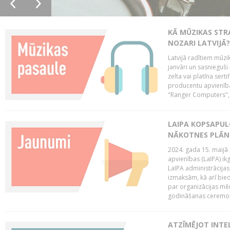
KĀ MŪZIKAS STR
NOZARI LATVIJĀ?
Latvijā radītiem mūzik
janvāri un sasnieguši
zelta vai platīna sertif
producentu apvienība
"Ranger Computers", 
LAIPA KOPSAPUL
NĀKOTNES PLĀN
2024. gada 15. maijā 
apvienības (LaIPA) ik
LaIPA administrācija
izmaksām, kā arī bie
par organizācijas mē
godināšanas ceremoni
ATZĪMĒJOT INTEL