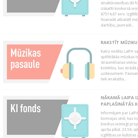
struktūrvienības (KI f
izskatīti konkursā ie
87514,67 eiro. Izglītī
finansiāli atbalstīt m
darbību, jaunradi...
RAKSTĪT MŪZIKU
Katru nedēļu LaIPA sa
spēlētākās mūzikas to
straumēšanas vietņu r
kolektīvu, kas strād
uzdevumiem. Pavisam
tiek ierakstīta...
NĀKAMĀ LAIPA I
PAPLAŠINĀTĀS KO
Informējam par LaIPA 
komisijas sēdi, kas no
biedrus iesniegt proj
aprīļa plkst. 23.59, s
Izglītības un kultūras 