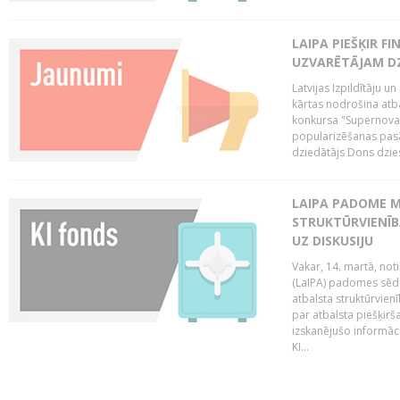
LAIPA PIEŠĶIR 
UZVARĒTĀJAM DZ
Latvijas Izpildītāju 
kārtas nodrošina atbal
konkursa "Supernova"
popularizēšanas pasā
dziedātājs Dons dzies
LAIPA PADOME M
STRUKTŪRVIENĪB
UZ DISKUSIJU
Vakar, 14. martā, not
(LaIPA) padomes sēdē 
atbalsta struktūrvien
par atbalsta piešķirš
izskanējušo informāc
KI...