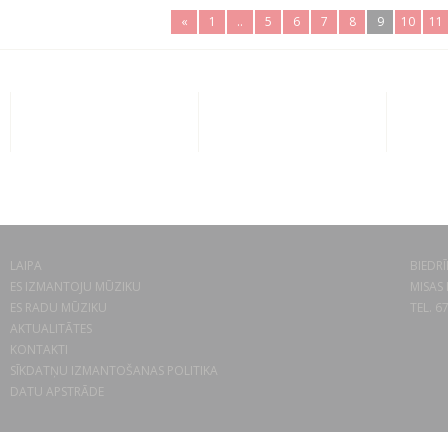
«
1
..
5
6
7
8
9
10
11
LAIPA
BIEDRĪ
ES IZMANTOJU MŪZIKU
MISAS 
ES RADU MŪZIKU
TEL. 6
AKTUALITĀTES
KONTAKTI
SĪKDATŅU IZMANTOŠANAS POLITIKA
DATU APSTRĀDE