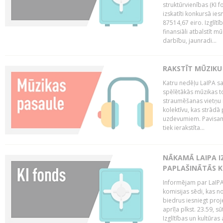
struktūrvienības (KI f
izskatīti konkursā ie
87514,67 eiro. Izglītī
finansiāli atbalstīt m
darbību, jaunradi...
RAKSTĪT MŪZIKU
Katru nedēļu LaIPA sa
spēlētākās mūzikas to
straumēšanas vietņu r
kolektīvu, kas strād
uzdevumiem. Pavisam
tiek ierakstīta...
NĀKAMĀ LAIPA I
PAPLAŠINĀTĀS KO
Informējam par LaIPA 
komisijas sēdi, kas no
biedrus iesniegt proj
aprīļa plkst. 23.59, s
Izglītības un kultūras 