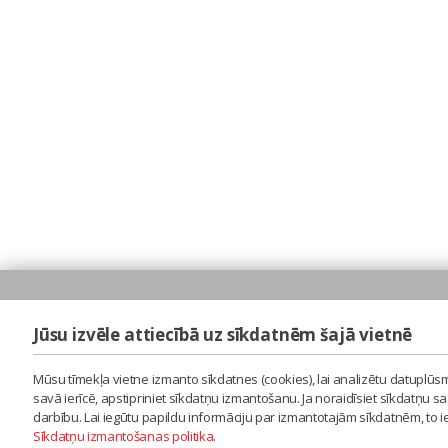
Jūsu izvēle attiecībā uz sīkdatnēm šajā vietnē
Mūsu tīmekļa vietne izmanto sīkdatnes (cookies), lai analizētu datuplūsm
savā ierīcē, apstipriniet sīkdatņu izmantošanu. Ja noraidīsiet sīkdatņu 
darbību. Lai iegūtu papildu informāciju par izmantotajām sīkdatnēm, to 
Sīkdatņu izmantošanas politika
.