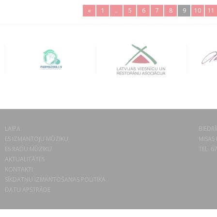
«
1
..
5
6
7
8
9
10
11
LAIPA
BIEDRĪ
ES IZMANTOJU MŪZIKU
MISAS 
ES RADU MŪZIKU
TEL. 6
AKTUALITĀTES
KONTAKTI
SĪKDATŅU IZMANTOŠANAS POLITIKA
DATU APSTRĀDE