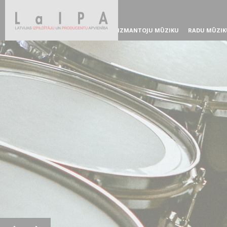
IZMANTOJU MŪZIKU
RADU MŪZIK