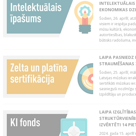
INTELEKTUĀLAIS
EKONOMIKAS DZI
Šodien, 26. aprīlī, a
visiem ir iespēja padz
mūsu kultūrā, ekonomi
autortiesības, blakus
būtisks radošuma, ino
LAIPA PASNIEDZ
STRAUMĒŠANAS Z
Šodien, 25. aprīlī, m
Latvijas mūzikas ierak
sertifikāti mūzikas ie
sasnieguši nozīmīgu s
Izpildītāju un produc
LAIPA IZGLĪTĪB
STRUKTŪRVIENĪB
IZVĒRTĒTI 14 PI
2024. gada 15. aprīlī 