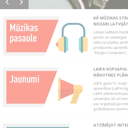
KĀ MŪZIKAS STR
NOZARI LATVIJĀ?
Latvijā radītiem mūzik
janvāri un sasnieguši
zelta vai platīna sertif
producentu apvienība
"Ranger Computers", 
LAIPA KOPSAPUL
NĀKOTNES PLĀN
2024. gada 15. maijā 
apvienības (LaIPA) ik
LaIPA administrācija
izmaksām, kā arī bie
par organizācijas mē
godināšanas ceremoni
ATZĪMĒJOT INTEL