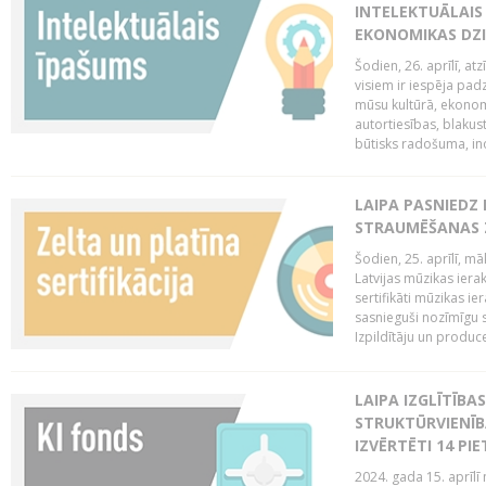
INTELEKTUĀLAIS
EKONOMIKAS DZI
Šodien, 26. aprīlī, a
visiem ir iespēja padz
mūsu kultūrā, ekonomi
autortiesības, blakus
būtisks radošuma, ino
LAIPA PASNIEDZ
STRAUMĒŠANAS Z
Šodien, 25. aprīlī, m
Latvijas mūzikas ierak
sertifikāti mūzikas ie
sasnieguši nozīmīgu s
Izpildītāju un produc
LAIPA IZGLĪTĪB
STRUKTŪRVIENĪB
IZVĒRTĒTI 14 PI
2024. gada 15. aprīlī 