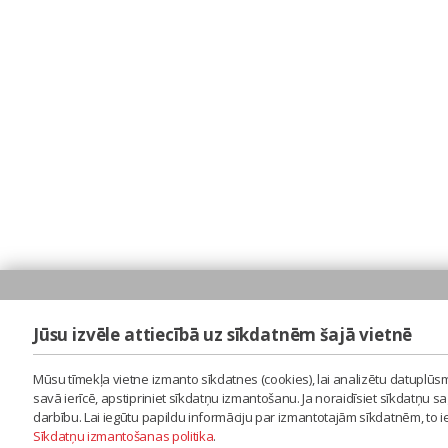
Jūsu izvēle attiecībā uz sīkdatnēm šajā vietnē
Mūsu tīmekļa vietne izmanto sīkdatnes (cookies), lai analizētu datuplūsm
savā ierīcē, apstipriniet sīkdatņu izmantošanu. Ja noraidīsiet sīkdatņu 
darbību. Lai iegūtu papildu informāciju par izmantotajām sīkdatnēm, to 
Sīkdatņu izmantošanas politika
.