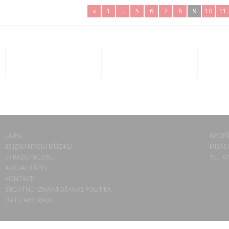
«
1
..
5
6
7
8
9
10
11
LAIPA
BIEDRĪ
ES IZMANTOJU MŪZIKU
MISAS 
ES RADU MŪZIKU
TEL. 6
AKTUALITĀTES
KONTAKTI
SĪKDATŅU IZMANTOŠANAS POLITIKA
DATU APSTRĀDE