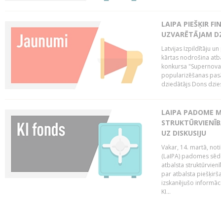
LAIPA PIEŠĶIR 
UZVARĒTĀJAM DZ
Latvijas Izpildītāju 
kārtas nodrošina atbal
konkursa "Supernova"
popularizēšanas pasā
dziedātājs Dons dzies
LAIPA PADOME M
STRUKTŪRVIENĪB
UZ DISKUSIJU
Vakar, 14. martā, not
(LaIPA) padomes sēdē 
atbalsta struktūrvien
par atbalsta piešķirš
izskanējušo informāc
KI...