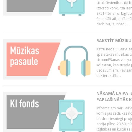
struktūrvienības (KI f
izskatīti konkursā ie
87514,67 eiro. Izglītī
finansiāli atbalstīt m
darbību, jaunradi...
RAKSTĪT MŪZIKU
Katru nedēļu LaIPA sa
spēlētākās mūzikas to
straumēšanas vietņu r
kolektīvu, kas strād
uzdevumiem. Pavisam
tiek ierakstīta...
NĀKAMĀ LAIPA I
PAPLAŠINĀTĀS KO
Informējam par LaIPA 
komisijas sēdi, kas no
biedrus iesniegt proj
aprīļa plkst. 23.59, s
Izglītības un kultūras 