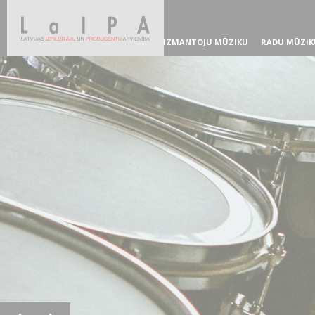
IZMANTOJU MŪZIKU
RADU MŪZIK