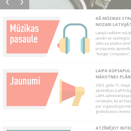
KĀ MŪZIKAS STR
NOZARI LATVIJĀ?
Latvijā radītiem mūzik
janvāri un sasnieguši
zelta vai platīna sertif
producentu apvienība
"Ranger Computers", 
LAIPA KOPSAPUL
NĀKOTNES PLĀN
2024. gada 15. maijā 
apvienības (LaIPA) ik
LaIPA administrācija
izmaksām, kā arī bie
par organizācijas mē
godināšanas ceremoni
ATZĪMĒJOT INTEL