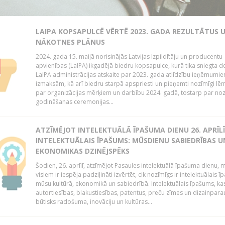
LAIPA KOPSAPULCĒ VĒRTĒ 2023. GADA REZULTĀTUS 
NĀKOTNES PLĀNUS
2024. gada 15. maijā norisinājās Latvijas Izpildītāju un producentu
apvienības (LaIPA) ikgadējā biedru kopsapulce, kurā tika sniegta de
LaIPA administrācijas atskaite par 2023. gada atlīdzību ieņēmumi
izmaksām, kā arī biedru starpā apspriesti un pieņemti nozīmīgi l
par organizācijas mērķiem un darbību 2024. gadā, tostarp par no
godināšanas ceremonijas...
ATZĪMĒJOT INTELEKTUĀLĀ ĪPAŠUMA DIENU 26. APRĪLĪ
INTELEKTUĀLAIS ĪPAŠUMS: MŪSDIENU SABIEDRĪBAS U
EKONOMIKAS DZINĒJSPĒKS
Šodien, 26. aprīlī, atzīmējot Pasaules intelektuālā īpašuma dienu,
visiem ir iespēja padziļināti izvērtēt, cik nozīmīgs ir intelektuālais 
mūsu kultūrā, ekonomikā un sabiedrībā. Intelektuālais īpašums, kas
autortiesības, blakustiesības, patentus, preču zīmes un dizainparau
būtisks radošuma, inovāciju un kultūras...