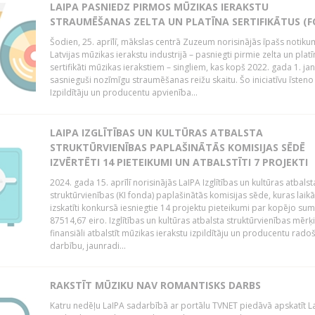
LAIPA PASNIEDZ PIRMOS MŪZIKAS IERAKSTU
STRAUMĒŠANAS ZELTA UN PLATĪNA SERTIFIKĀTUS (F
Šodien, 25. aprīlī, mākslas centrā Zuzeum norisinājās īpašs notiku
Latvijas mūzikas ierakstu industrijā – pasniegti pirmie zelta un platī
sertifikāti mūzikas ierakstiem – singliem, kas kopš 2022. gada 1. ja
sasnieguši nozīmīgu straumēšanas reižu skaitu. Šo iniciatīvu īsteno 
Izpildītāju un producentu apvienība...
LAIPA IZGLĪTĪBAS UN KULTŪRAS ATBALSTA
STRUKTŪRVIENĪBAS PAPLAŠINĀTĀS KOMISIJAS SĒDĒ
IZVĒRTĒTI 14 PIETEIKUMI UN ATBALSTĪTI 7 PROJEKTI
2024. gada 15. aprīlī norisinājās LaIPA Izglītības un kultūras atbalst
struktūrvienības (KI fonda) paplašinātās komisijas sēde, kuras laikā
izskatīti konkursā iesniegtie 14 projektu pieteikumi par kopējo s
87514,67 eiro. Izglītības un kultūras atbalsta struktūrvienības mērķi
finansiāli atbalstīt mūzikas ierakstu izpildītāju un producentu rado
darbību, jaunradi...
RAKSTĪT MŪZIKU NAV ROMANTISKS DARBS
Katru nedēļu LaIPA sadarbībā ar portālu TVNET piedāvā apskatīt La