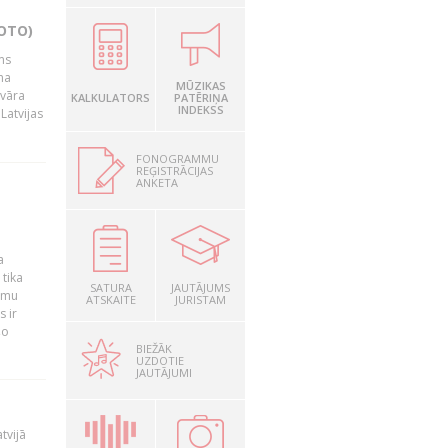
OTO)
ms
na
MŪZIKAS
nvāra
KALKULATORS
PATĒRIŅA
INDEKSS
Latvijas
FONOGRAMMU
REĢISTRĀCIJAS
ANKETA
a
 tika
SATURA
JAUTĀJUMS
ummu
ATSKAITE
JURISTAM
s ir
šo
BIEŽĀK
UZDOTIE
JAUTĀJUMI
tvijā