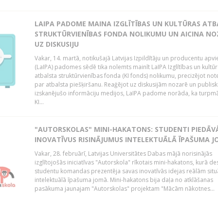
LAIPA PADOME MAINA IZGLĪTĪBAS UN KULTŪRAS AT
STRUKTŪRVIENĪBAS FONDA NOLIKUMU UN AICINA NO
UZ DISKUSIJU
Vakar, 14. martā, notikušajā Latvijas Izpildītāju un producentu apv
(LaIPA) padomes sēdē tika nolemts mainīt LaIPA Izglītības un kultū
atbalsta struktūrvienības fonda (KI fonds) nolikumu, precizējot no
par atbalsta piešķiršanu. Reaģējot uz diskusijām nozarē un publisk
izskanējušo informāciju medijos, LaIPA padome norāda, ka turpm
KI...
"AUTORSKOLAS" MINI-HAKATONS: STUDENTI PIEDĀV
INOVATĪVUS RISINĀJUMUS INTELEKTUĀLĀ ĪPAŠUMA 
Vakar, 28. februārī, Latvijas Universitātes Dabas mājā norisinājās
izglītojošās iniciatīvas "Autorskola" rīkotais mini-hakatons, kurā de
studentu komandas prezentēja savas inovatīvās idejas reālām situ
intelektuālā īpašuma jomā. Mini-hakatons bija daļa no atklāšanas
pasākuma jaunajam "Autorskolas" projektam "Mācām nākotnes...