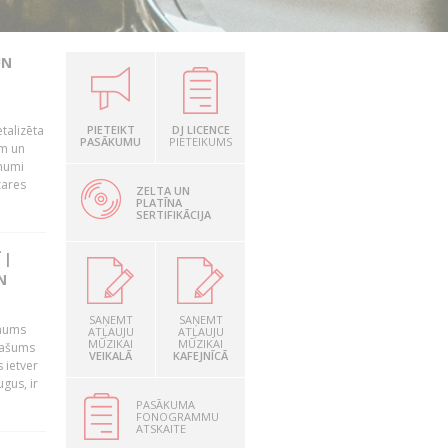
UN
talizēta
PIETEIKT
DJ LICENCE
PASĀKUMU
PIETEIKUMS
em un
ēmumi
zares
ZELTA UN
PLATĪNA
SERTIFIKĀCIJA
 |
N
SAŅEMT
SAŅEMT
 mums
ATĻAUJU
ATĻAUJU
MŪZIKAI
MŪZIKAI
īpašums
VEIKALĀ
KAFEJNĪCĀ
 ietver
gus, ir
PASĀKUMA
FONOGRAMMU
ATSKAITE