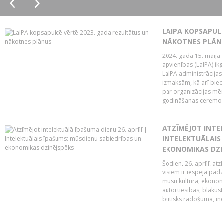
LAIPA KOPSAPUL
NĀKOTNES PLĀN
2024. gada 15. maijā 
apvienības (LaIPA) ik
LaIPA administrācija
izmaksām, kā arī bie
par organizācijas mē
godināšanas ceremoni
ATZĪMĒJOT INTEL
INTELEKTUĀLAIS
EKONOMIKAS DZI
Šodien, 26. aprīlī, a
visiem ir iespēja padz
mūsu kultūrā, ekonomi
autortiesības, blakus
būtisks radošuma, ino