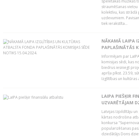
spēlētākās mūzikas to
straumēšanas vietņu r
kolektīvu, kas strād
uzdevumiem. Pavisam
tiek ierakstīta...
NĀKAMĀ LAIPA I
PAPLAŠINĀTĀS KO
Informējam par LaIPA 
komisijas sēdi, kas no
biedrus iesniegt proj
aprīļa plkst. 23.59, s
Izglītības un kultūras 
LAIPA PIEŠĶIR 
UZVARĒTĀJAM DZ
Latvijas Izpildītāju 
kārtas nodrošina atbal
konkursa "Supernova"
popularizēšanas pasā
dziedātājs Dons dzies