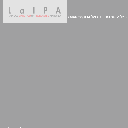
IZMANTOJU MŪZIKU
RADU MŪZIK