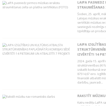
LAIPA PASNIEDZ
STRAUMĒŠANAS Z
Šodien, 25. aprīlī, m
Latvijas mūzikas ierak
sertifikāti mūzikas ie
sasnieguši nozīmīgu s
Izpildītāju un produc
LAIPA IZGLĪTĪB
STRUKTŪRVIENĪB
IZVĒRTĒTI 14 PI
2024. gada 15. aprīlī 
struktūrvienības (KI f
izskatīti konkursā ie
87514,67 eiro. Izglītī
finansiāli atbalstīt m
darbību, jaunradi...
RAKSTĪT MŪZIKU
Katru nedēļu LaIPA sa