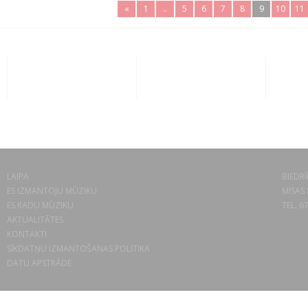
«
1
..
5
6
7
8
9
10
11
LAIPA
BIEDRĪ
ES IZMANTOJU MŪZIKU
MISAS 
ES RADU MŪZIKU
TEL. 6
AKTUALITĀTES
KONTAKTI
SĪKDATŅU IZMANTOŠANAS POLITIKA
DATU APSTRĀDE