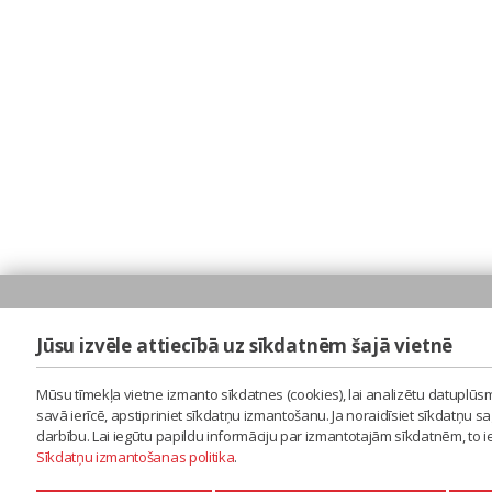
Jūsu izvēle attiecībā uz sīkdatnēm šajā vietnē
Mūsu tīmekļa vietne izmanto sīkdatnes (cookies), lai analizētu datuplūsm
savā ierīcē, apstipriniet sīkdatņu izmantošanu. Ja noraidīsiet sīkdatņu 
darbību. Lai iegūtu papildu informāciju par izmantotajām sīkdatnēm, to 
Sīkdatņu izmantošanas politika
.