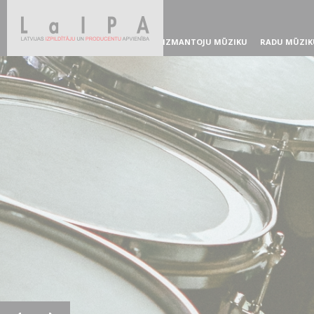
IZMANTOJU MŪZIKU
RADU MŪZIK