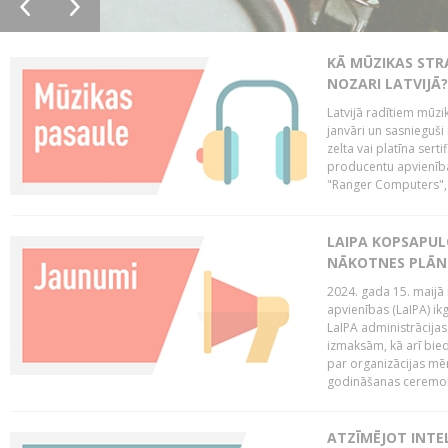
KĀ MŪZIKAS STR
NOZARI LATVIJĀ?
Latvijā radītiem mūzik
janvāri un sasnieguši
zelta vai platīna sertif
producentu apvienība
"Ranger Computers", 
LAIPA KOPSAPUL
NĀKOTNES PLĀN
2024. gada 15. maijā 
apvienības (LaIPA) ik
LaIPA administrācija
izmaksām, kā arī bie
par organizācijas mē
godināšanas ceremoni
ATZĪMĒJOT INTEL