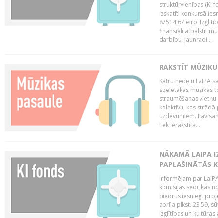
struktūrvienības (KI f
izskatīti konkursā ie
87514,67 eiro. Izglītī
finansiāli atbalstīt m
darbību, jaunradi...
RAKSTĪT MŪZIKU
Katru nedēļu LaIPA sa
spēlētākās mūzikas to
straumēšanas vietņu r
kolektīvu, kas strād
uzdevumiem. Pavisam
tiek ierakstīta...
NĀKAMĀ LAIPA I
PAPLAŠINĀTĀS KO
Informējam par LaIPA 
komisijas sēdi, kas no
biedrus iesniegt proj
aprīļa plkst. 23.59, s
Izglītības un kultūras 