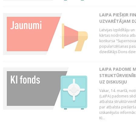
LAIPA PIEŠĶIR 
UZVARĒTĀJAM DZ
Latvijas Izpildītāju 
kārtas nodrošina atbal
konkursa "Supernova"
popularizēšanas pasā
dziedātājs Dons dzies
LAIPA PADOME M
STRUKTŪRVIENĪB
UZ DISKUSIJU
Vakar, 14. martā, not
(LaIPA) padomes sēdē 
atbalsta struktūrvien
par atbalsta piešķirš
izskanējušo informāc
KI...