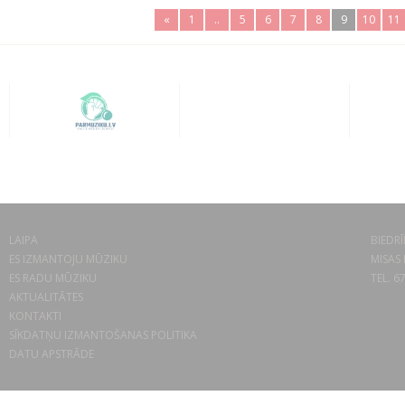
«
1
..
5
6
7
8
9
10
11
LAIPA
BIEDRĪ
ES IZMANTOJU MŪZIKU
MISAS 
ES RADU MŪZIKU
TEL. 6
AKTUALITĀTES
KONTAKTI
SĪKDATŅU IZMANTOŠANAS POLITIKA
DATU APSTRĀDE