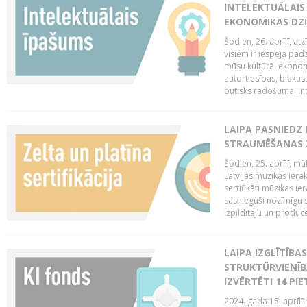
INTELEKTUĀLAIS
EKONOMIKAS DZI
Šodien, 26. aprīlī, a
visiem ir iespēja padz
mūsu kultūrā, ekonomi
autortiesības, blakus
būtisks radošuma, ino
LAIPA PASNIEDZ
STRAUMĒŠANAS Z
Šodien, 25. aprīlī, m
Latvijas mūzikas ierak
sertifikāti mūzikas ie
sasnieguši nozīmīgu s
Izpildītāju un produc
LAIPA IZGLĪTĪB
STRUKTŪRVIENĪB
IZVĒRTĒTI 14 PI
2024. gada 15. aprīlī 