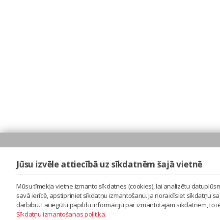
Jūsu izvēle attiecībā uz sīkdatnēm šajā vietnē
Mūsu tīmekļa vietne izmanto sīkdatnes (cookies), lai analizētu datuplūsm
savā ierīcē, apstipriniet sīkdatņu izmantošanu. Ja noraidīsiet sīkdatņu 
darbību. Lai iegūtu papildu informāciju par izmantotajām sīkdatnēm, to 
Sīkdatņu izmantošanas politika
.