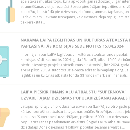
spēlētākās mūzikas topu, kurā apkopoti gan radiostaciju, gan inte
straumēšanas vietņu rezultāti. Šoreiz piedāvājam iepazīties ar cilv
kolektīvu, kas strādā pie dziesmas jeb fonogrammas tapšanas, un 
uzdevumiem. Pavisam iespējams, ka dziesmas ideja top guļamista
tiek ierakstīta...
NĀKAMĀ LAIPA IZGLĪTĪBAS UN KULTŪRAS ATBALSTA
PAPLAŠINĀTĀS KOMISIJAS SĒDE NOTIKS 15.04.2024.
Informējam par LaIPA Izglītības un kultūras atbalsta fonda paplaši
komisijas sēdi, kas notiks 2024. gada 15. aprīlī, plkst. 10.00. Aicinā
biedrus iesniegt projektu pieteikumus elektroniski, līdz 2024. gada
aprīļa plkst. 23.59, sūtot tos uz e-pasta adresi: laipa@laipa.org. La
Izglītības un kultūras atbalsta fonda (KI fonda) mērķis ir finansiāli...
LAIPA PIEŠĶIR FINANSIĀLU ATBALSTU "SUPERNOVA"
UZVARĒTĀJAM DZIESMAS POPULARIZĒŠANAI ĀRVALST
Latvijas Izpildītāju un producentu apvienība (LaIPA) jau otro gadu 
kārtas nodrošina atbalstu Latvijas nacionālās Eirovīzijas atlases je
konkursa "Supernova" uzvarētājam, piešķirot 5000 eiro dziesmas
popularizēšanas pasākumiem ārvalstīs. Šogad LaIPA atbalstu saņ
dziedātājs Dons dziesmas "Hollow" popularizēšanai ārvalstīs....