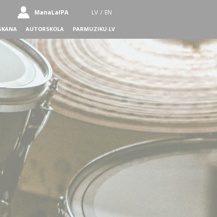
ManaLaIPA
LV
/
EN
SKANA
AUTORSKOLA
PARMUZIKU.LV