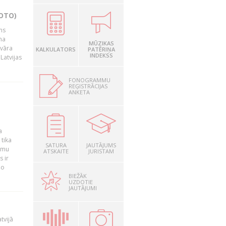
OTO)
ms
na
MŪZIKAS
nvāra
KALKULATORS
PATĒRIŅA
INDEKSS
Latvijas
FONOGRAMMU
REĢISTRĀCIJAS
ANKETA
a
 tika
SATURA
JAUTĀJUMS
ummu
ATSKAITE
JURISTAM
s ir
šo
BIEŽĀK
UZDOTIE
JAUTĀJUMI
tvijā