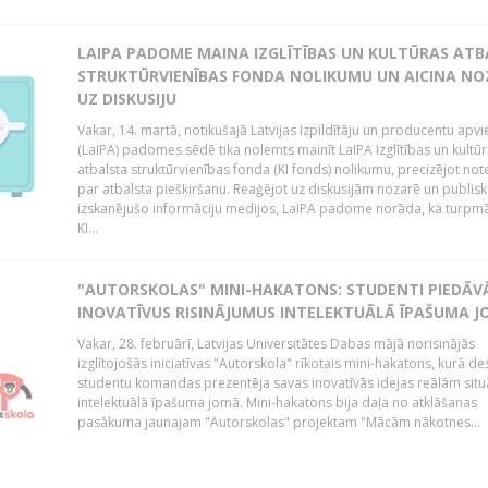
LAIPA PADOME MAINA IZGLĪTĪBAS UN KULTŪRAS AT
STRUKTŪRVIENĪBAS FONDA NOLIKUMU UN AICINA NO
UZ DISKUSIJU
Vakar, 14. martā, notikušajā Latvijas Izpildītāju un producentu apv
(LaIPA) padomes sēdē tika nolemts mainīt LaIPA Izglītības un kultū
atbalsta struktūrvienības fonda (KI fonds) nolikumu, precizējot no
par atbalsta piešķiršanu. Reaģējot uz diskusijām nozarē un publisk
izskanējušo informāciju medijos, LaIPA padome norāda, ka turpm
KI...
"AUTORSKOLAS" MINI-HAKATONS: STUDENTI PIEDĀV
INOVATĪVUS RISINĀJUMUS INTELEKTUĀLĀ ĪPAŠUMA 
Vakar, 28. februārī, Latvijas Universitātes Dabas mājā norisinājās
izglītojošās iniciatīvas "Autorskola" rīkotais mini-hakatons, kurā de
studentu komandas prezentēja savas inovatīvās idejas reālām situ
intelektuālā īpašuma jomā. Mini-hakatons bija daļa no atklāšanas
pasākuma jaunajam "Autorskolas" projektam "Mācām nākotnes...