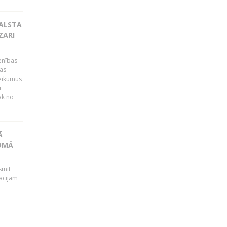
BALSTA
ZARI
ienības
ras
teikumus
i
āk no
Ā
JOMĀ
smit
ācijām