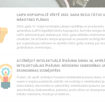
LAIPA KOPSAPULCĒ VĒRTĒ 2023. GADA REZULTĀTUS 
NĀKOTNES PLĀNUS
2024. gada 15. maijā norisinājās Latvijas Izpildītāju un producentu
apvienības (LaIPA) ikgadējā biedru kopsapulce, kurā tika sniegta de
LaIPA administrācijas atskaite par 2023. gada atlīdzību ieņēmumi
izmaksām, kā arī biedru starpā apspriesti un pieņemti nozīmīgi l
par organizācijas mērķiem un darbību 2024. gadā, tostarp par no
godināšanas ceremonijas...
ATZĪMĒJOT INTELEKTUĀLĀ ĪPAŠUMA DIENU 26. APRĪLĪ
INTELEKTUĀLAIS ĪPAŠUMS: MŪSDIENU SABIEDRĪBAS U
EKONOMIKAS DZINĒJSPĒKS
Šodien, 26. aprīlī, atzīmējot Pasaules intelektuālā īpašuma dienu,
visiem ir iespēja padziļināti izvērtēt, cik nozīmīgs ir intelektuālais 
mūsu kultūrā, ekonomikā un sabiedrībā. Intelektuālais īpašums, kas
autortiesības, blakustiesības, patentus, preču zīmes un dizainparau
būtisks radošuma, inovāciju un kultūras...