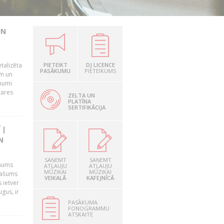
UN
talizēta
PIETEIKT
DJ LICENCE
PASĀKUMU
PIETEIKUMS
em un
ēmumi
zares
ZELTA UN
PLATĪNA
SERTIFIKĀCIJA
 |
N
SAŅEMT
SAŅEMT
 mums
ATĻAUJU
ATĻAUJU
MŪZIKAI
MŪZIKAI
īpašums
VEIKALĀ
KAFEJNĪCĀ
 ietver
gus, ir
PASĀKUMA
FONOGRAMMU
ATSKAITE