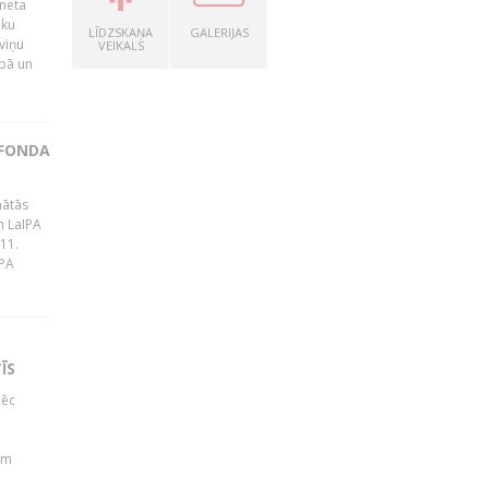
rneta
ēku
LĪDZSKAŅA
GALERIJAS
viņu
VEIKALS
bā un
 FONDA
nātās
m LaIPA
 11.
IPA
ĪS
pēc
b
em