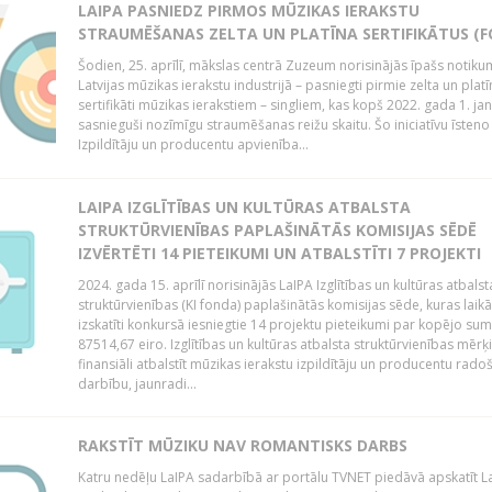
LAIPA PASNIEDZ PIRMOS MŪZIKAS IERAKSTU
STRAUMĒŠANAS ZELTA UN PLATĪNA SERTIFIKĀTUS (F
Šodien, 25. aprīlī, mākslas centrā Zuzeum norisinājās īpašs notiku
Latvijas mūzikas ierakstu industrijā – pasniegti pirmie zelta un platī
sertifikāti mūzikas ierakstiem – singliem, kas kopš 2022. gada 1. ja
sasnieguši nozīmīgu straumēšanas reižu skaitu. Šo iniciatīvu īsteno 
Izpildītāju un producentu apvienība...
LAIPA IZGLĪTĪBAS UN KULTŪRAS ATBALSTA
STRUKTŪRVIENĪBAS PAPLAŠINĀTĀS KOMISIJAS SĒDĒ
IZVĒRTĒTI 14 PIETEIKUMI UN ATBALSTĪTI 7 PROJEKTI
2024. gada 15. aprīlī norisinājās LaIPA Izglītības un kultūras atbalst
struktūrvienības (KI fonda) paplašinātās komisijas sēde, kuras laikā
izskatīti konkursā iesniegtie 14 projektu pieteikumi par kopējo s
87514,67 eiro. Izglītības un kultūras atbalsta struktūrvienības mērķi
finansiāli atbalstīt mūzikas ierakstu izpildītāju un producentu rado
darbību, jaunradi...
RAKSTĪT MŪZIKU NAV ROMANTISKS DARBS
Katru nedēļu LaIPA sadarbībā ar portālu TVNET piedāvā apskatīt La