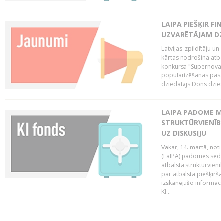
LAIPA PIEŠĶIR 
UZVARĒTĀJAM DZ
Latvijas Izpildītāju 
kārtas nodrošina atbal
konkursa "Supernova"
popularizēšanas pasā
dziedātājs Dons dzies
LAIPA PADOME M
STRUKTŪRVIENĪB
UZ DISKUSIJU
Vakar, 14. martā, not
(LaIPA) padomes sēdē 
atbalsta struktūrvien
par atbalsta piešķirš
izskanējušo informāc
KI...