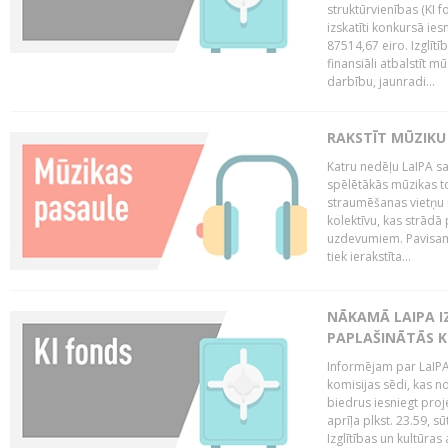
struktūrvienības (KI f
izskatīti konkursā ie
87514,67 eiro. Izglītī
finansiāli atbalstīt m
darbību, jaunradi...
RAKSTĪT MŪZIKU
Katru nedēļu LaIPA sa
spēlētākās mūzikas to
straumēšanas vietņu r
kolektīvu, kas strād
uzdevumiem. Pavisam
tiek ierakstīta...
NĀKAMĀ LAIPA I
PAPLAŠINĀTĀS KO
Informējam par LaIPA 
komisijas sēdi, kas no
biedrus iesniegt proj
aprīļa plkst. 23.59, s
Izglītības un kultūras 