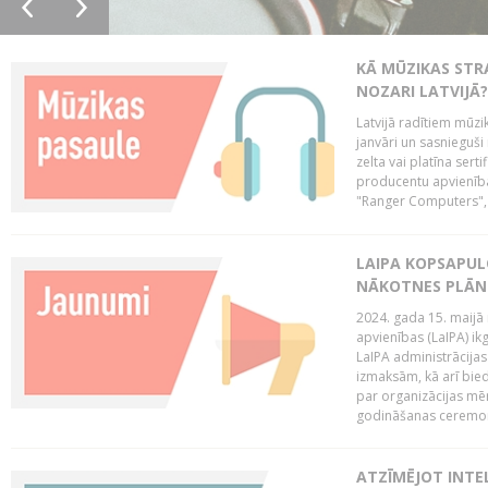
KĀ MŪZIKAS STR
NOZARI LATVIJĀ?
Latvijā radītiem mūzik
janvāri un sasnieguši
zelta vai platīna sertif
producentu apvienība
"Ranger Computers", 
LAIPA KOPSAPUL
NĀKOTNES PLĀN
2024. gada 15. maijā 
apvienības (LaIPA) ik
LaIPA administrācija
izmaksām, kā arī bie
par organizācijas mē
godināšanas ceremoni
ATZĪMĒJOT INTEL