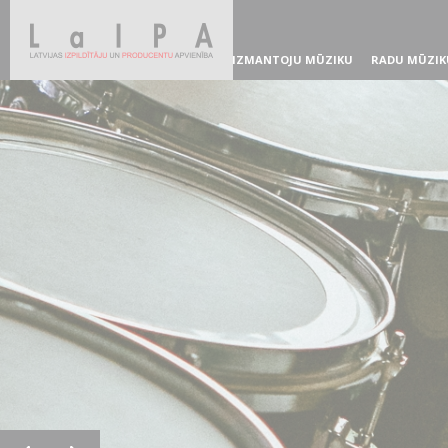
IZMANTOJU MŪZIKU
RADU MŪZIK