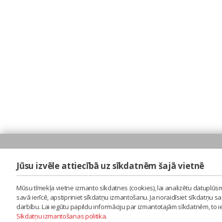
Jūsu izvēle attiecībā uz sīkdatnēm šajā vietnē
Mūsu tīmekļa vietne izmanto sīkdatnes (cookies), lai analizētu datuplūsm
savā ierīcē, apstipriniet sīkdatņu izmantošanu. Ja noraidīsiet sīkdatņu 
darbību. Lai iegūtu papildu informāciju par izmantotajām sīkdatnēm, to 
Sīkdatņu izmantošanas politika
.