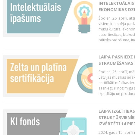
INTELEKTUĀLAIS
EKONOMIKAS DZI
Šodien, 26. aprīlī, a
visiem ir iespēja padz
mūsu kultūrā, ekonomi
autortiesības, blakus
būtisks radošuma, ino
LAIPA PASNIEDZ
STRAUMĒŠANAS Z
Šodien, 25. aprīlī, m
Latvijas mūzikas ierak
sertifikāti mūzikas ie
sasnieguši nozīmīgu s
Izpildītāju un produc
LAIPA IZGLĪTĪB
STRUKTŪRVIENĪB
IZVĒRTĒTI 14 PI
2024. gada 15. aprīlī 