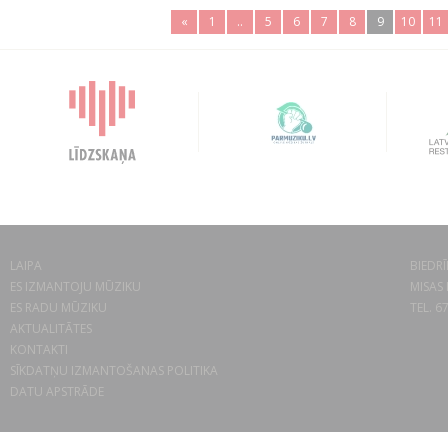
«
1
..
5
6
7
8
9
10
11
LAIPA
BIEDRĪ
ES IZMANTOJU MŪZIKU
MISAS 
ES RADU MŪZIKU
TEL. 6
AKTUALITĀTES
KONTAKTI
SĪKDATŅU IZMANTOŠANAS POLITIKA
DATU APSTRĀDE