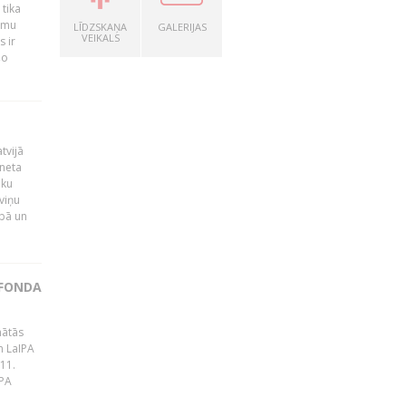
 tika
ummu
LĪDZSKAŅA
GALERIJAS
VEIKALS
s ir
šo
tvijā
rneta
ēku
viņu
bā un
 FONDA
nātās
m LaIPA
 11.
IPA