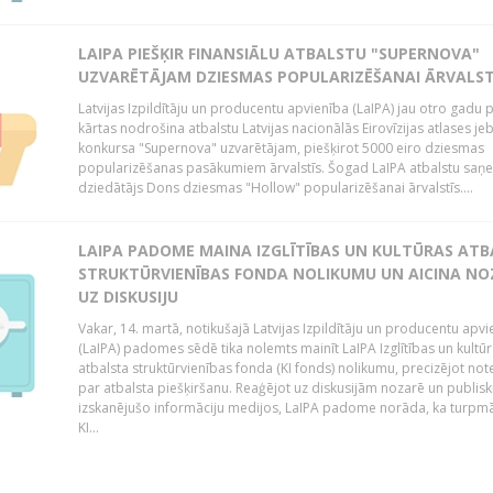
LAIPA PIEŠĶIR FINANSIĀLU ATBALSTU "SUPERNOVA"
UZVARĒTĀJAM DZIESMAS POPULARIZĒŠANAI ĀRVALST
Latvijas Izpildītāju un producentu apvienība (LaIPA) jau otro gadu 
kārtas nodrošina atbalstu Latvijas nacionālās Eirovīzijas atlases je
konkursa "Supernova" uzvarētājam, piešķirot 5000 eiro dziesmas
popularizēšanas pasākumiem ārvalstīs. Šogad LaIPA atbalstu saņ
dziedātājs Dons dziesmas "Hollow" popularizēšanai ārvalstīs....
LAIPA PADOME MAINA IZGLĪTĪBAS UN KULTŪRAS AT
STRUKTŪRVIENĪBAS FONDA NOLIKUMU UN AICINA NO
UZ DISKUSIJU
Vakar, 14. martā, notikušajā Latvijas Izpildītāju un producentu apv
(LaIPA) padomes sēdē tika nolemts mainīt LaIPA Izglītības un kultū
atbalsta struktūrvienības fonda (KI fonds) nolikumu, precizējot no
par atbalsta piešķiršanu. Reaģējot uz diskusijām nozarē un publisk
izskanējušo informāciju medijos, LaIPA padome norāda, ka turpm
KI...