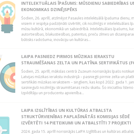
INTELEKTUĀLAIS ĪPAŠUMS: MŪSDIENU SABIEDRĪBAS U
EKONOMIKAS DZINĒJSPĒKS
Šodien, 26. aprīlī, atzīmējot Pasaules intelektuālā īpašuma dienu,
visiem ir iespēja padziļināti izvērtēt, cik nozīmīgs ir intelektuālais 
mūsu kultūrā, ekonomikā un sabiedrībā. Intelektuālais īpašums, kas
autortiesības, blakustiesības, patentus, preču zīmes un dizainparau
būtisks radošuma, inovāciju un kultūras...
LAIPA PASNIEDZ PIRMOS MŪZIKAS IERAKSTU
STRAUMĒŠANAS ZELTA UN PLATĪNA SERTIFIKĀTUS (F
Šodien, 25. aprīlī, mākslas centrā Zuzeum norisinājās īpašs notiku
Latvijas mūzikas ierakstu industrijā – pasniegti pirmie zelta un platī
sertifikāti mūzikas ierakstiem – singliem, kas kopš 2022. gada 1. ja
sasnieguši nozīmīgu straumēšanas reižu skaitu. Šo iniciatīvu īsteno 
Izpildītāju un producentu apvienība...
LAIPA IZGLĪTĪBAS UN KULTŪRAS ATBALSTA
STRUKTŪRVIENĪBAS PAPLAŠINĀTĀS KOMISIJAS SĒDĒ
IZVĒRTĒTI 14 PIETEIKUMI UN ATBALSTĪTI 7 PROJEKTI
2024. gada 15. aprīlī norisinājās LaIPA Izglītības un kultūras atbalst