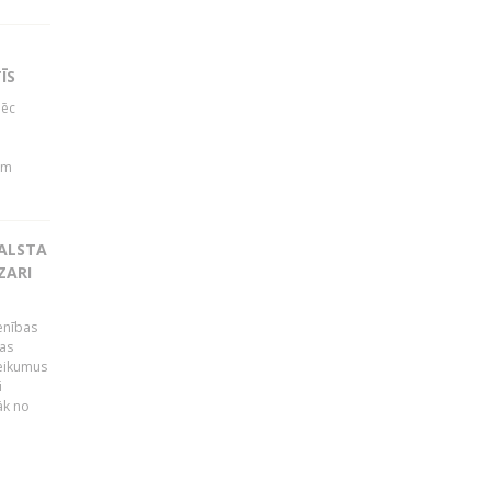
ĪS
pēc
b
em
BALSTA
ZARI
ienības
ras
teikumus
i
āk no