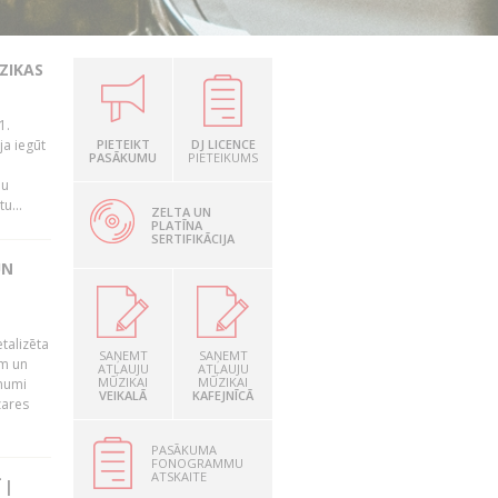
ZIKAS
1.
ja iegūt
PIETEIKT
DJ LICENCE
PASĀKUMU
PIETEIKUMS
n
mu
u...
ZELTA UN
PLATĪNA
SERTIFIKĀCIJA
UN
talizēta
SAŅEMT
SAŅEMT
em un
ATĻAUJU
ATĻAUJU
MŪZIKAI
MŪZIKAI
ēmumi
VEIKALĀ
KAFEJNĪCĀ
zares
PASĀKUMA
FONOGRAMMU
ATSKAITE
 |