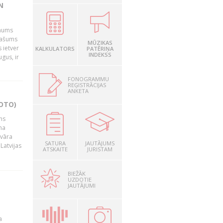
N
 mums
īpašums
MŪZIKAS
 ietver
KALKULATORS
PATĒRIŅA
INDEKSS
gus, ir
FONOGRAMMU
REĢISTRĀCIJAS
ANKETA
OTO)
ms
na
nvāra
SATURA
JAUTĀJUMS
Latvijas
ATSKAITE
JURISTAM
BIEŽĀK
UZDOTIE
JAUTĀJUMI
a