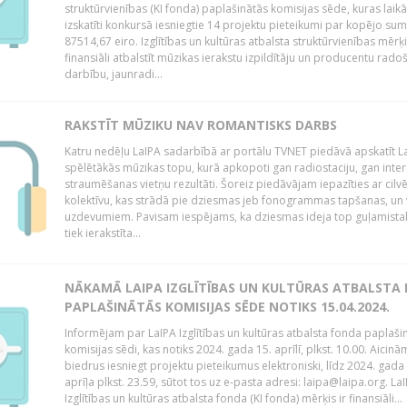
struktūrvienības (KI fonda) paplašinātās komisijas sēde, kuras laikā
izskatīti konkursā iesniegtie 14 projektu pieteikumi par kopējo s
87514,67 eiro. Izglītības un kultūras atbalsta struktūrvienības mērķi
finansiāli atbalstīt mūzikas ierakstu izpildītāju un producentu rado
darbību, jaunradi...
RAKSTĪT MŪZIKU NAV ROMANTISKS DARBS
Katru nedēļu LaIPA sadarbībā ar portālu TVNET piedāvā apskatīt La
spēlētākās mūzikas topu, kurā apkopoti gan radiostaciju, gan inte
straumēšanas vietņu rezultāti. Šoreiz piedāvājam iepazīties ar cilv
kolektīvu, kas strādā pie dziesmas jeb fonogrammas tapšanas, un 
uzdevumiem. Pavisam iespējams, ka dziesmas ideja top guļamista
tiek ierakstīta...
NĀKAMĀ LAIPA IZGLĪTĪBAS UN KULTŪRAS ATBALSTA
PAPLAŠINĀTĀS KOMISIJAS SĒDE NOTIKS 15.04.2024.
Informējam par LaIPA Izglītības un kultūras atbalsta fonda paplaši
komisijas sēdi, kas notiks 2024. gada 15. aprīlī, plkst. 10.00. Aicinā
biedrus iesniegt projektu pieteikumus elektroniski, līdz 2024. gada
aprīļa plkst. 23.59, sūtot tos uz e-pasta adresi: laipa@laipa.org. La
Izglītības un kultūras atbalsta fonda (KI fonda) mērķis ir finansiāli...