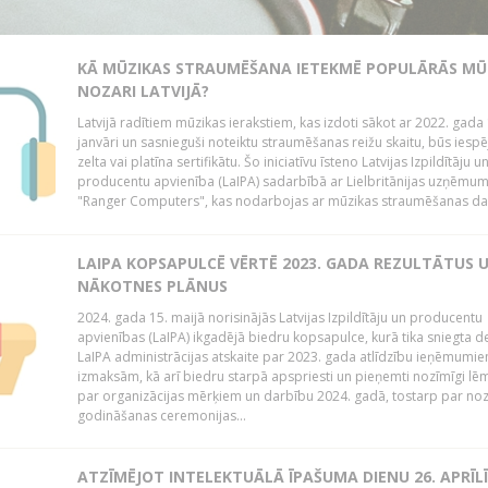
KĀ MŪZIKAS STRAUMĒŠANA IETEKMĒ POPULĀRĀS MŪ
NOZARI LATVIJĀ?
Latvijā radītiem mūzikas ierakstiem, kas izdoti sākot ar 2022. gada 
janvāri un sasnieguši noteiktu straumēšanas reižu skaitu, būs iespē
zelta vai platīna sertifikātu. Šo iniciatīvu īsteno Latvijas Izpildītāju u
producentu apvienība (LaIPA) sadarbībā ar Lielbritānijas uzņēmu
"Ranger Computers", kas nodarbojas ar mūzikas straumēšanas dat
LAIPA KOPSAPULCĒ VĒRTĒ 2023. GADA REZULTĀTUS 
NĀKOTNES PLĀNUS
2024. gada 15. maijā norisinājās Latvijas Izpildītāju un producentu
apvienības (LaIPA) ikgadējā biedru kopsapulce, kurā tika sniegta de
LaIPA administrācijas atskaite par 2023. gada atlīdzību ieņēmumi
izmaksām, kā arī biedru starpā apspriesti un pieņemti nozīmīgi l
par organizācijas mērķiem un darbību 2024. gadā, tostarp par no
godināšanas ceremonijas...
ATZĪMĒJOT INTELEKTUĀLĀ ĪPAŠUMA DIENU 26. APRĪLĪ