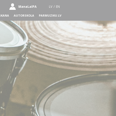
ManaLaIPA
LV
/
EN
SKANA
AUTORSKOLA
PARMUZIKU.LV