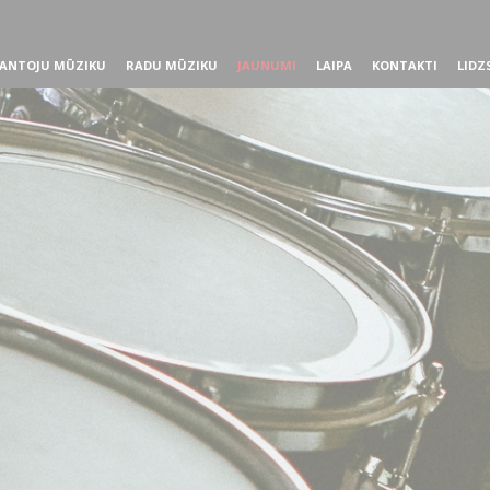
ANTOJU MŪZIKU
RADU MŪZIKU
JAUNUMI
LAIPA
KONTAKTI
LIDZ