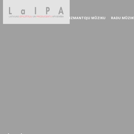
IZMANTOJU MŪZIKU
RADU MŪZIK