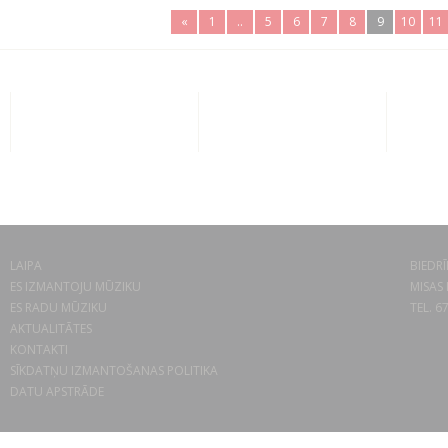
«
1
..
5
6
7
8
9
10
11
LAIPA
BIEDRĪ
ES IZMANTOJU MŪZIKU
MISAS 
ES RADU MŪZIKU
TEL. 6
AKTUALITĀTES
KONTAKTI
SĪKDATŅU IZMANTOŠANAS POLITIKA
DATU APSTRĀDE