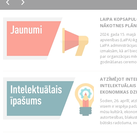
LAIPA KOPSAPUL
NĀKOTNES PLĀN
2024. gada 15. maijā 
apvienības (LaIPA) ik
LaIPA administrācija
izmaksām, kā arī bie
par organizācijas mē
godināšanas ceremoni
ATZĪMĒJOT INTEL
INTELEKTUĀLAIS
EKONOMIKAS DZI
Šodien, 26. aprīlī, a
visiem ir iespēja padz
mūsu kultūrā, ekonomi
autortiesības, blakus
būtisks radošuma, ino