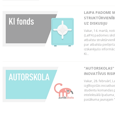
LAIPA PADOME M
STRUKTŪRVIENĪB
UZ DISKUSIJU
Vakar, 14. martā, not
(LaIPA) padomes sēdē 
atbalsta struktūrvien
par atbalsta piešķirš
izskanējušo informāc
KI...
"AUTORSKOLAS" 
INOVATĪVUS RIS
Vakar, 28. februārī, 
izglītojošās iniciatīv
studentu komandas pr
intelektuālā īpašuma 
pasākuma jaunajam "