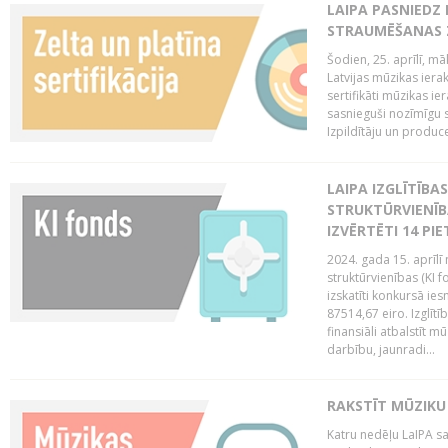
LAIPA PASNIEDZ
STRAUMĒŠANAS Z
Šodien, 25. aprīlī, m
Latvijas mūzikas ierak
sertifikāti mūzikas ie
sasnieguši nozīmīgu s
Izpildītāju un produc
LAIPA IZGLĪTĪB
STRUKTŪRVIENĪB
IZVĒRTĒTI 14 PI
2024. gada 15. aprīlī 
struktūrvienības (KI f
izskatīti konkursā ie
87514,67 eiro. Izglītī
finansiāli atbalstīt m
darbību, jaunradi...
RAKSTĪT MŪZIKU
Katru nedēļu LaIPA sa