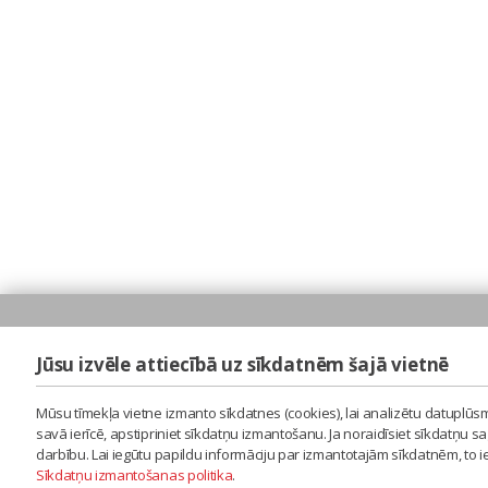
Jūsu izvēle attiecībā uz sīkdatnēm šajā vietnē
Mūsu tīmekļa vietne izmanto sīkdatnes (cookies), lai analizētu datuplūsm
savā ierīcē, apstipriniet sīkdatņu izmantošanu. Ja noraidīsiet sīkdatņu 
darbību. Lai iegūtu papildu informāciju par izmantotajām sīkdatnēm, to 
Sīkdatņu izmantošanas politika
.