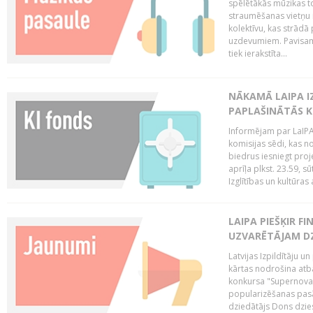
spēlētākās mūzikas to
straumēšanas vietņu r
kolektīvu, kas strād
uzdevumiem. Pavisam
tiek ierakstīta...
NĀKAMĀ LAIPA I
PAPLAŠINĀTĀS KO
Informējam par LaIPA 
komisijas sēdi, kas no
biedrus iesniegt proj
aprīļa plkst. 23.59, s
Izglītības un kultūras 
LAIPA PIEŠĶIR 
UZVARĒTĀJAM DZ
Latvijas Izpildītāju 
kārtas nodrošina atbal
konkursa "Supernova"
popularizēšanas pasā
dziedātājs Dons dzies