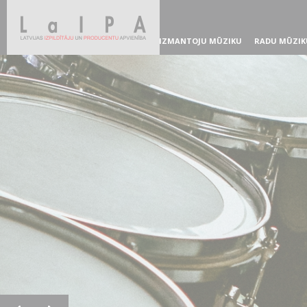
IZMANTOJU MŪZIKU
RADU MŪZIK