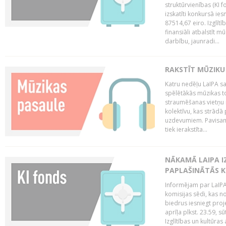
struktūrvienības (KI f
izskatīti konkursā ie
87514,67 eiro. Izglītī
finansiāli atbalstīt m
darbību, jaunradi...
RAKSTĪT MŪZIKU
Katru nedēļu LaIPA sa
spēlētākās mūzikas to
straumēšanas vietņu r
kolektīvu, kas strād
uzdevumiem. Pavisam
tiek ierakstīta...
NĀKAMĀ LAIPA I
PAPLAŠINĀTĀS KO
Informējam par LaIPA 
komisijas sēdi, kas no
biedrus iesniegt proj
aprīļa plkst. 23.59, s
Izglītības un kultūras 