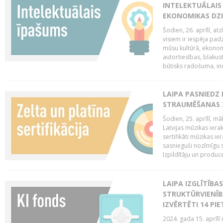
INTELEKTUĀLAIS
EKONOMIKAS DZI
Šodien, 26. aprīlī, a
visiem ir iespēja padz
mūsu kultūrā, ekonomi
autortiesības, blakus
būtisks radošuma, ino
LAIPA PASNIEDZ
STRAUMĒŠANAS Z
Šodien, 25. aprīlī, m
Latvijas mūzikas ierak
sertifikāti mūzikas ie
sasnieguši nozīmīgu s
Izpildītāju un produc
LAIPA IZGLĪTĪB
STRUKTŪRVIENĪB
IZVĒRTĒTI 14 PI
2024. gada 15. aprīlī 