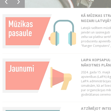
KĀ MŪZIKAS STR
NOZARI LATVIJĀ?
Latvijā radītiem mūzik
janvāri un sasnieguši
zelta vai platīna sertif
producentu apvienība
"Ranger Computers", 
LAIPA KOPSAPUL
NĀKOTNES PLĀN
2024. gada 15. maijā 
apvienības (LaIPA) ik
LaIPA administrācija
izmaksām, kā arī bie
par organizācijas mē
godināšanas ceremoni
ATZĪMĒJOT INTEL