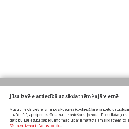
Jūsu izvēle attiecībā uz sīkdatnēm šajā vietnē
Mūsu tīmekļa vietne izmanto sīkdatnes (cookies), lai analizētu datuplūsm
savā ierīcē, apstipriniet sīkdatņu izmantošanu. Ja noraidīsiet sīkdatņu 
darbību. Lai iegūtu papildu informāciju par izmantotajām sīkdatnēm, to 
Sīkdatņu izmantošanas politika
.