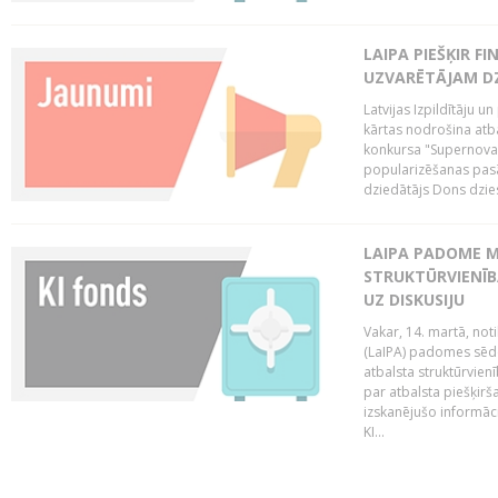
LAIPA PIEŠĶIR 
UZVARĒTĀJAM DZ
Latvijas Izpildītāju 
kārtas nodrošina atbal
konkursa "Supernova"
popularizēšanas pasā
dziedātājs Dons dzies
LAIPA PADOME M
STRUKTŪRVIENĪB
UZ DISKUSIJU
Vakar, 14. martā, not
(LaIPA) padomes sēdē 
atbalsta struktūrvien
par atbalsta piešķirš
izskanējušo informāc
KI...