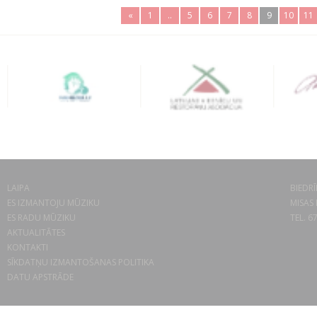
«
1
..
5
6
7
8
9
10
11
LAIPA
BIEDRĪ
ES IZMANTOJU MŪZIKU
MISAS 
ES RADU MŪZIKU
TEL. 6
AKTUALITĀTES
KONTAKTI
SĪKDATŅU IZMANTOŠANAS POLITIKA
DATU APSTRĀDE