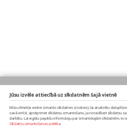
Jūsu izvēle attiecībā uz sīkdatnēm šajā vietnē
Mūsu tīmekļa vietne izmanto sīkdatnes (cookies), lai analizētu datuplūsm
savā ierīcē, apstipriniet sīkdatņu izmantošanu. Ja noraidīsiet sīkdatņu 
darbību. Lai iegūtu papildu informāciju par izmantotajām sīkdatnēm, to 
Sīkdatņu izmantošanas politika
.