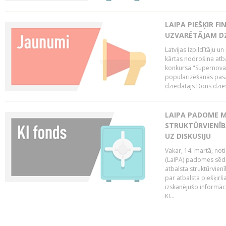
LAIPA PIEŠĶIR 
UZVARĒTĀJAM DZ
Latvijas Izpildītāju 
kārtas nodrošina atbal
konkursa "Supernova"
popularizēšanas pasā
dziedātājs Dons dzies
LAIPA PADOME M
STRUKTŪRVIENĪB
UZ DISKUSIJU
Vakar, 14. martā, not
(LaIPA) padomes sēdē 
atbalsta struktūrvien
par atbalsta piešķirš
izskanējušo informāc
KI...