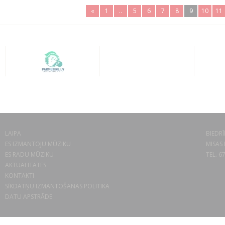
«
1
..
5
6
7
8
9
10
11
LAIPA
BIEDRĪ
ES IZMANTOJU MŪZIKU
MISAS 
ES RADU MŪZIKU
TEL. 6
AKTUALITĀTES
KONTAKTI
SĪKDATŅU IZMANTOŠANAS POLITIKA
DATU APSTRĀDE