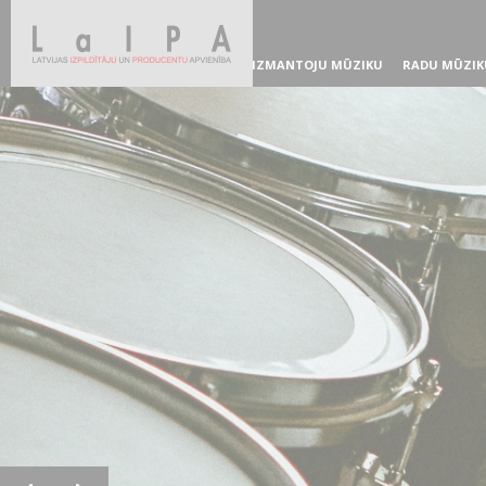
IZMANTOJU MŪZIKU
RADU MŪZIK