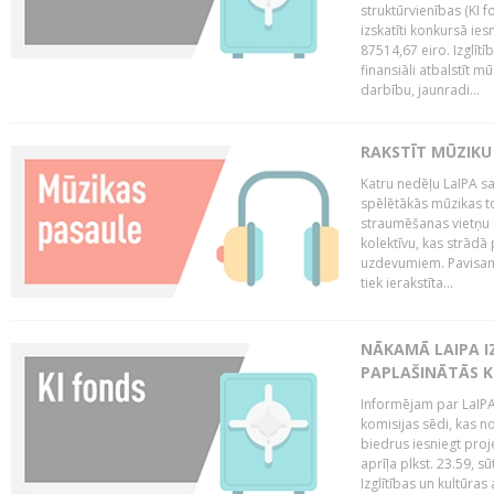
struktūrvienības (KI f
izskatīti konkursā ie
87514,67 eiro. Izglītī
finansiāli atbalstīt m
darbību, jaunradi...
RAKSTĪT MŪZIKU
Katru nedēļu LaIPA sa
spēlētākās mūzikas to
straumēšanas vietņu r
kolektīvu, kas strād
uzdevumiem. Pavisam
tiek ierakstīta...
NĀKAMĀ LAIPA I
PAPLAŠINĀTĀS KO
Informējam par LaIPA 
komisijas sēdi, kas no
biedrus iesniegt proj
aprīļa plkst. 23.59, s
Izglītības un kultūras 