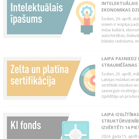
INTELEKTUĀLAIS
EKONOMIKAS DZI
Šodien, 26. aprīlī, a
visiem ir iespēja padz
mūsu kultūrā, ekonomi
autortiesības, blakus
būtisks radošuma, ino
LAIPA PASNIEDZ
STRAUMĒŠANAS Z
Šodien, 25. aprīlī, m
Latvijas mūzikas ierak
sertifikāti mūzikas ie
sasnieguši nozīmīgu s
Izpildītāju un produc
LAIPA IZGLĪTĪB
STRUKTŪRVIENĪB
IZVĒRTĒTI 14 PI
2024. gada 15. aprīlī 