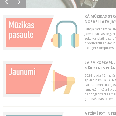
KĀ MŪZIKAS STR
NOZARI LATVIJĀ?
Latvijā radītiem mūzik
janvāri un sasnieguši
zelta vai platīna sertif
producentu apvienība
"Ranger Computers", 
LAIPA KOPSAPUL
NĀKOTNES PLĀN
2024. gada 15. maijā 
apvienības (LaIPA) ik
LaIPA administrācija
izmaksām, kā arī bie
par organizācijas mē
godināšanas ceremoni
ATZĪMĒJOT INTEL