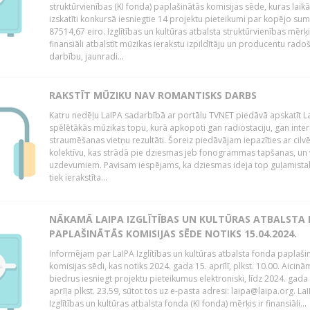
struktūrvienības (KI fonda) paplašinātās komisijas sēde, kuras laikā
izskatīti konkursā iesniegtie 14 projektu pieteikumi par kopējo s
87514,67 eiro. Izglītības un kultūras atbalsta struktūrvienības mērķi
finansiāli atbalstīt mūzikas ierakstu izpildītāju un producentu rado
darbību, jaunradi...
RAKSTĪT MŪZIKU NAV ROMANTISKS DARBS
Katru nedēļu LaIPA sadarbībā ar portālu TVNET piedāvā apskatīt La
spēlētākās mūzikas topu, kurā apkopoti gan radiostaciju, gan inte
straumēšanas vietņu rezultāti. Šoreiz piedāvājam iepazīties ar cilv
kolektīvu, kas strādā pie dziesmas jeb fonogrammas tapšanas, un 
uzdevumiem. Pavisam iespējams, ka dziesmas ideja top guļamista
tiek ierakstīta...
NĀKAMĀ LAIPA IZGLĪTĪBAS UN KULTŪRAS ATBALSTA
PAPLAŠINĀTĀS KOMISIJAS SĒDE NOTIKS 15.04.2024.
Informējam par LaIPA Izglītības un kultūras atbalsta fonda paplaši
komisijas sēdi, kas notiks 2024. gada 15. aprīlī, plkst. 10.00. Aicinā
biedrus iesniegt projektu pieteikumus elektroniski, līdz 2024. gada
aprīļa plkst. 23.59, sūtot tos uz e-pasta adresi: laipa@laipa.org. La
Izglītības un kultūras atbalsta fonda (KI fonda) mērķis ir finansiāli...