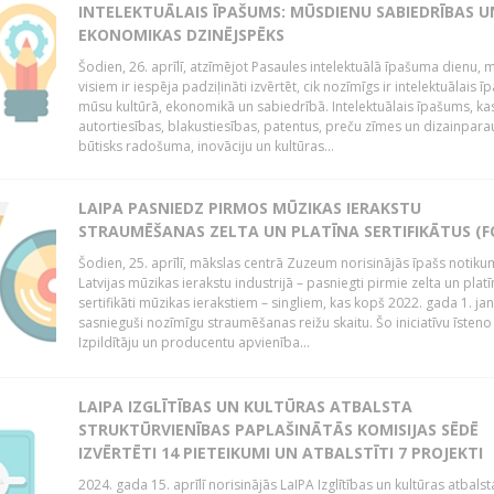
INTELEKTUĀLAIS ĪPAŠUMS: MŪSDIENU SABIEDRĪBAS U
EKONOMIKAS DZINĒJSPĒKS
Šodien, 26. aprīlī, atzīmējot Pasaules intelektuālā īpašuma dienu,
visiem ir iespēja padziļināti izvērtēt, cik nozīmīgs ir intelektuālais 
mūsu kultūrā, ekonomikā un sabiedrībā. Intelektuālais īpašums, kas
autortiesības, blakustiesības, patentus, preču zīmes un dizainparau
būtisks radošuma, inovāciju un kultūras...
LAIPA PASNIEDZ PIRMOS MŪZIKAS IERAKSTU
STRAUMĒŠANAS ZELTA UN PLATĪNA SERTIFIKĀTUS (F
Šodien, 25. aprīlī, mākslas centrā Zuzeum norisinājās īpašs notiku
Latvijas mūzikas ierakstu industrijā – pasniegti pirmie zelta un platī
sertifikāti mūzikas ierakstiem – singliem, kas kopš 2022. gada 1. ja
sasnieguši nozīmīgu straumēšanas reižu skaitu. Šo iniciatīvu īsteno 
Izpildītāju un producentu apvienība...
LAIPA IZGLĪTĪBAS UN KULTŪRAS ATBALSTA
STRUKTŪRVIENĪBAS PAPLAŠINĀTĀS KOMISIJAS SĒDĒ
IZVĒRTĒTI 14 PIETEIKUMI UN ATBALSTĪTI 7 PROJEKTI
2024. gada 15. aprīlī norisinājās LaIPA Izglītības un kultūras atbalst