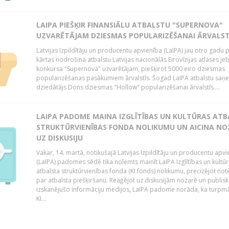
LAIPA PIEŠĶIR FINANSIĀLU ATBALSTU "SUPERNOVA"
UZVARĒTĀJAM DZIESMAS POPULARIZĒŠANAI ĀRVALST
Latvijas Izpildītāju un producentu apvienība (LaIPA) jau otro gadu 
kārtas nodrošina atbalstu Latvijas nacionālās Eirovīzijas atlases je
konkursa "Supernova" uzvarētājam, piešķirot 5000 eiro dziesmas
popularizēšanas pasākumiem ārvalstīs. Šogad LaIPA atbalstu saņ
dziedātājs Dons dziesmas "Hollow" popularizēšanai ārvalstīs....
LAIPA PADOME MAINA IZGLĪTĪBAS UN KULTŪRAS AT
STRUKTŪRVIENĪBAS FONDA NOLIKUMU UN AICINA NO
UZ DISKUSIJU
Vakar, 14. martā, notikušajā Latvijas Izpildītāju un producentu apv
(LaIPA) padomes sēdē tika nolemts mainīt LaIPA Izglītības un kultū
atbalsta struktūrvienības fonda (KI fonds) nolikumu, precizējot no
par atbalsta piešķiršanu. Reaģējot uz diskusijām nozarē un publisk
izskanējušo informāciju medijos, LaIPA padome norāda, ka turpm
KI...