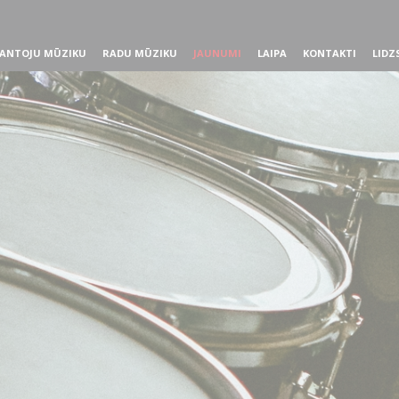
ANTOJU MŪZIKU
RADU MŪZIKU
JAUNUMI
LAIPA
KONTAKTI
LIDZ