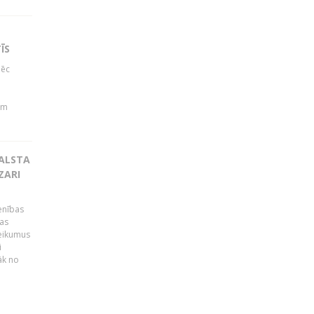
ĪS
pēc
b
em
BALSTA
ZARI
ienības
ras
teikumus
i
āk no