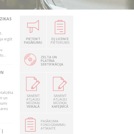
ZIKAS
1.
ja iegūt
PIETEIKT
DJ LICENCE
PASĀKUMU
PIETEIKUMS
n
mu
u...
ZELTA UN
PLATĪNA
SERTIFIKĀCIJA
UN
talizēta
SAŅEMT
SAŅEMT
em un
ATĻAUJU
ATĻAUJU
MŪZIKAI
MŪZIKAI
ēmumi
VEIKALĀ
KAFEJNĪCĀ
zares
PASĀKUMA
FONOGRAMMU
ATSKAITE
 |