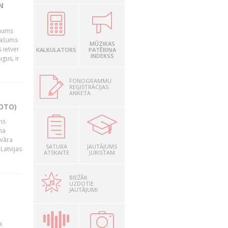
N
 mums
īpašums
MŪZIKAS
 ietver
KALKULATORS
PATĒRIŅA
INDEKSS
gus, ir
FONOGRAMMU
REĢISTRĀCIJAS
ANKETA
OTO)
ms
na
nvāra
SATURA
JAUTĀJUMS
Latvijas
ATSKAITE
JURISTAM
BIEŽĀK
UZDOTIE
JAUTĀJUMI
a