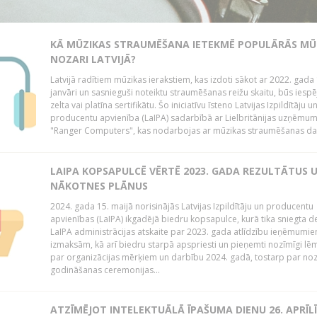
KĀ MŪZIKAS STRAUMĒŠANA IETEKMĒ POPULĀRĀS MŪ
NOZARI LATVIJĀ?
Latvijā radītiem mūzikas ierakstiem, kas izdoti sākot ar 2022. gada 
janvāri un sasnieguši noteiktu straumēšanas reižu skaitu, būs iespē
zelta vai platīna sertifikātu. Šo iniciatīvu īsteno Latvijas Izpildītāju u
producentu apvienība (LaIPA) sadarbībā ar Lielbritānijas uzņēmu
"Ranger Computers", kas nodarbojas ar mūzikas straumēšanas dat
LAIPA KOPSAPULCĒ VĒRTĒ 2023. GADA REZULTĀTUS 
NĀKOTNES PLĀNUS
2024. gada 15. maijā norisinājās Latvijas Izpildītāju un producentu
apvienības (LaIPA) ikgadējā biedru kopsapulce, kurā tika sniegta de
LaIPA administrācijas atskaite par 2023. gada atlīdzību ieņēmumi
izmaksām, kā arī biedru starpā apspriesti un pieņemti nozīmīgi l
par organizācijas mērķiem un darbību 2024. gadā, tostarp par no
godināšanas ceremonijas...
ATZĪMĒJOT INTELEKTUĀLĀ ĪPAŠUMA DIENU 26. APRĪLĪ