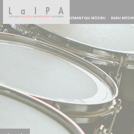
IZMANTOJU MŪZIKU
RADU MŪZIK