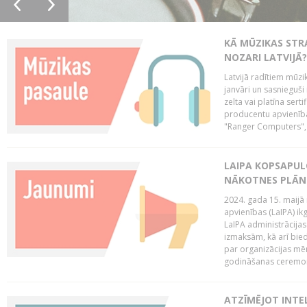
KĀ MŪZIKAS STR
NOZARI LATVIJĀ?
Latvijā radītiem mūzik
janvāri un sasnieguši
zelta vai platīna sertif
producentu apvienība
"Ranger Computers", 
LAIPA KOPSAPUL
NĀKOTNES PLĀN
2024. gada 15. maijā 
apvienības (LaIPA) ik
LaIPA administrācija
izmaksām, kā arī bie
par organizācijas mē
godināšanas ceremoni
ATZĪMĒJOT INTEL