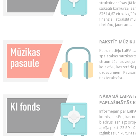
struktūrvienības (KI f
izskatīti konkursā ie
87514,67 eiro. Izglītī
finansiāli atbalstīt m
darbību, jaunradi...
RAKSTĪT MŪZIKU
Katru nedēļu LaIPA sa
spēlētākās mūzikas to
straumēšanas vietņu r
kolektīvu, kas strād
uzdevumiem. Pavisam
tiek ierakstīta...
NĀKAMĀ LAIPA I
PAPLAŠINĀTĀS KO
Informējam par LaIPA 
komisijas sēdi, kas no
biedrus iesniegt proj
aprīļa plkst. 23.59, s
Izglītības un kultūras 