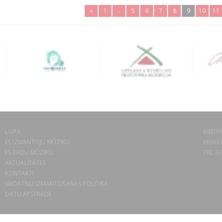
«
1
..
5
6
7
8
9
10
11
LAIPA
BIEDRĪ
ES IZMANTOJU MŪZIKU
MISAS 
ES RADU MŪZIKU
TEL. 6
AKTUALITĀTES
KONTAKTI
SĪKDATŅU IZMANTOŠANAS POLITIKA
DATU APSTRĀDE