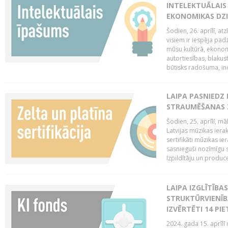
INTELEKTUĀLAIS
EKONOMIKAS DZI
Šodien, 26. aprīlī, a
visiem ir iespēja padz
mūsu kultūrā, ekonomi
autortiesības, blakus
būtisks radošuma, ino
LAIPA PASNIEDZ
STRAUMĒŠANAS Z
Šodien, 25. aprīlī, m
Latvijas mūzikas ierak
sertifikāti mūzikas ie
sasnieguši nozīmīgu s
Izpildītāju un produc
LAIPA IZGLĪTĪB
STRUKTŪRVIENĪB
IZVĒRTĒTI 14 PI
2024. gada 15. aprīlī 