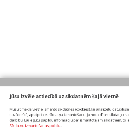
Jūsu izvēle attiecībā uz sīkdatnēm šajā vietnē
Mūsu tīmekļa vietne izmanto sīkdatnes (cookies), lai analizētu datuplūsm
savā ierīcē, apstipriniet sīkdatņu izmantošanu. Ja noraidīsiet sīkdatņu 
darbību. Lai iegūtu papildu informāciju par izmantotajām sīkdatnēm, to 
Sīkdatņu izmantošanas politika
.