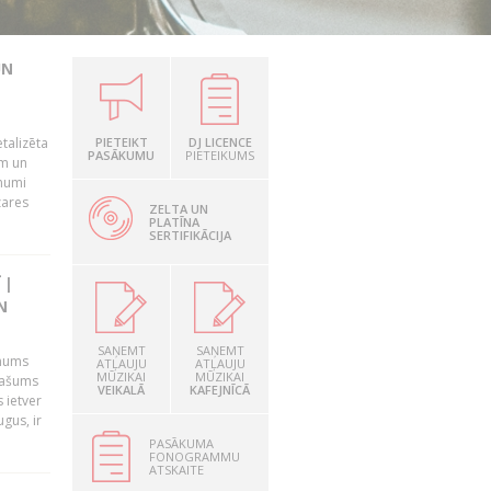
UN
talizēta
PIETEIKT
DJ LICENCE
PASĀKUMU
PIETEIKUMS
em un
ēmumi
zares
ZELTA UN
PLATĪNA
SERTIFIKĀCIJA
 |
N
SAŅEMT
SAŅEMT
 mums
ATĻAUJU
ATĻAUJU
MŪZIKAI
MŪZIKAI
īpašums
VEIKALĀ
KAFEJNĪCĀ
 ietver
gus, ir
PASĀKUMA
FONOGRAMMU
ATSKAITE