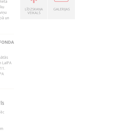
rneta
ēku
LĪDZSKAŅA
GALERIJAS
viņu
VEIKALS
bā un
 FONDA
nātās
m LaIPA
 11.
IPA
ĪS
pēc
b
em