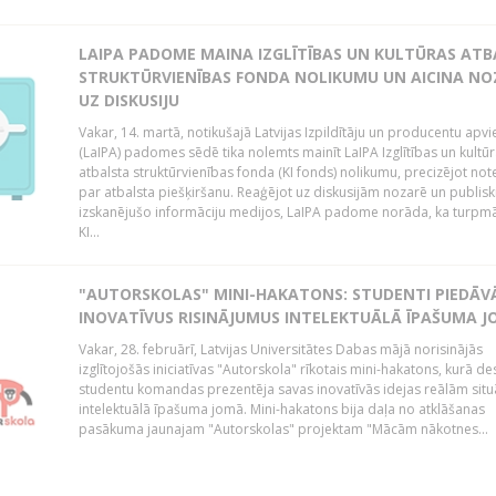
LAIPA PADOME MAINA IZGLĪTĪBAS UN KULTŪRAS AT
STRUKTŪRVIENĪBAS FONDA NOLIKUMU UN AICINA NO
UZ DISKUSIJU
Vakar, 14. martā, notikušajā Latvijas Izpildītāju un producentu apv
(LaIPA) padomes sēdē tika nolemts mainīt LaIPA Izglītības un kultū
atbalsta struktūrvienības fonda (KI fonds) nolikumu, precizējot no
par atbalsta piešķiršanu. Reaģējot uz diskusijām nozarē un publisk
izskanējušo informāciju medijos, LaIPA padome norāda, ka turpm
KI...
"AUTORSKOLAS" MINI-HAKATONS: STUDENTI PIEDĀV
INOVATĪVUS RISINĀJUMUS INTELEKTUĀLĀ ĪPAŠUMA 
Vakar, 28. februārī, Latvijas Universitātes Dabas mājā norisinājās
izglītojošās iniciatīvas "Autorskola" rīkotais mini-hakatons, kurā de
studentu komandas prezentēja savas inovatīvās idejas reālām situ
intelektuālā īpašuma jomā. Mini-hakatons bija daļa no atklāšanas
pasākuma jaunajam "Autorskolas" projektam "Mācām nākotnes...