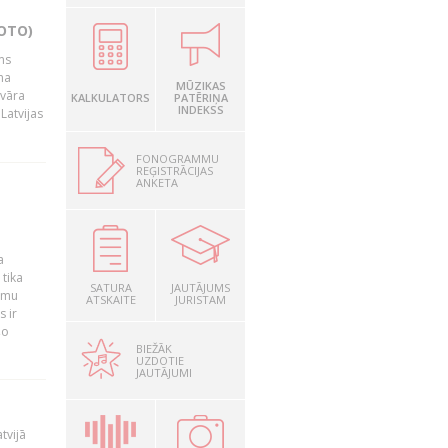
OTO)
ms
na
MŪZIKAS
nvāra
KALKULATORS
PATĒRIŅA
INDEKSS
Latvijas
FONOGRAMMU
REĢISTRĀCIJAS
ANKETA
a
 tika
SATURA
JAUTĀJUMS
ummu
ATSKAITE
JURISTAM
s ir
šo
BIEŽĀK
UZDOTIE
JAUTĀJUMI
tvijā