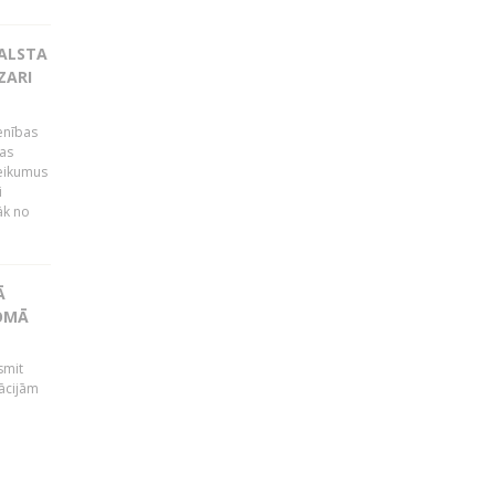
BALSTA
ZARI
ienības
ras
teikumus
i
āk no
Ā
JOMĀ
smit
ācijām