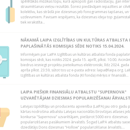
spēlētākās mūzikas topu, kurā apkopoti gan radiostaciju, gan inte
straumēšanas vietņu rezultāti. Šoreiz piedāvājam iepazīties ar cilv
kolektīvu, kas strādā pie dziesmas jeb fonogrammas tapšanas, un 
uzdevumiem. Pavisam iespējams, ka dziesmas ideja top guļamista
tiek ierakstīta...
NĀKAMĀ LAIPA IZGLĪTĪBAS UN KULTŪRAS ATBALSTA
PAPLAŠINĀTĀS KOMISIJAS SĒDE NOTIKS 15.04.2024.
Informējam par LaIPA Izglītības un kultūras atbalsta fonda paplaši
komisijas sēdi, kas notiks 2024. gada 15. aprīlī, plkst. 10.00. Aicinā
biedrus iesniegt projektu pieteikumus elektroniski, līdz 2024. gada
aprīļa plkst. 23.59, sūtot tos uz e-pasta adresi: laipa@laipa.org. La
Izglītības un kultūras atbalsta fonda (KI fonda) mērķis ir finansiāli...
LAIPA PIEŠĶIR FINANSIĀLU ATBALSTU "SUPERNOVA"
UZVARĒTĀJAM DZIESMAS POPULARIZĒŠANAI ĀRVALST
Latvijas Izpildītāju un producentu apvienība (LaIPA) jau otro gadu 
kārtas nodrošina atbalstu Latvijas nacionālās Eirovīzijas atlases je
konkursa "Supernova" uzvarētājam, piešķirot 5000 eiro dziesmas
popularizēšanas pasākumiem ārvalstīs. Šogad LaIPA atbalstu saņ
dziedātājs Dons dziesmas "Hollow" popularizēšanai ārvalstīs....