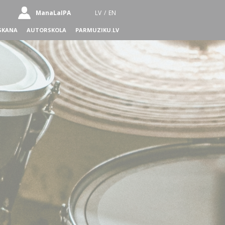
ManaLaIPA
LV
/
EN
SKANA
AUTORSKOLA
PARMUZIKU.LV