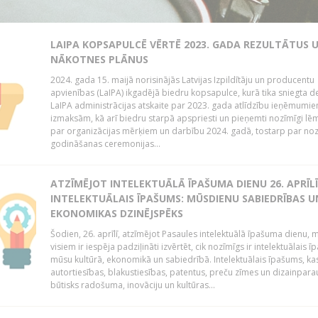
LAIPA KOPSAPULCĒ VĒRTĒ 2023. GADA REZULTĀTUS 
NĀKOTNES PLĀNUS
2024. gada 15. maijā norisinājās Latvijas Izpildītāju un producentu
apvienības (LaIPA) ikgadējā biedru kopsapulce, kurā tika sniegta de
LaIPA administrācijas atskaite par 2023. gada atlīdzību ieņēmumi
izmaksām, kā arī biedru starpā apspriesti un pieņemti nozīmīgi l
par organizācijas mērķiem un darbību 2024. gadā, tostarp par no
godināšanas ceremonijas...
ATZĪMĒJOT INTELEKTUĀLĀ ĪPAŠUMA DIENU 26. APRĪLĪ
INTELEKTUĀLAIS ĪPAŠUMS: MŪSDIENU SABIEDRĪBAS U
EKONOMIKAS DZINĒJSPĒKS
Šodien, 26. aprīlī, atzīmējot Pasaules intelektuālā īpašuma dienu,
visiem ir iespēja padziļināti izvērtēt, cik nozīmīgs ir intelektuālais 
mūsu kultūrā, ekonomikā un sabiedrībā. Intelektuālais īpašums, kas
autortiesības, blakustiesības, patentus, preču zīmes un dizainparau
būtisks radošuma, inovāciju un kultūras...