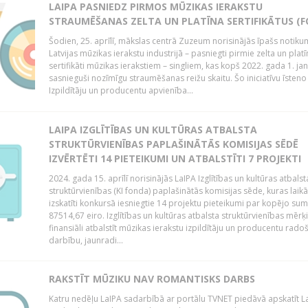
LAIPA PASNIEDZ PIRMOS MŪZIKAS IERAKSTU
STRAUMĒŠANAS ZELTA UN PLATĪNA SERTIFIKĀTUS (F
Šodien, 25. aprīlī, mākslas centrā Zuzeum norisinājās īpašs notiku
Latvijas mūzikas ierakstu industrijā – pasniegti pirmie zelta un platī
sertifikāti mūzikas ierakstiem – singliem, kas kopš 2022. gada 1. ja
sasnieguši nozīmīgu straumēšanas reižu skaitu. Šo iniciatīvu īsteno 
Izpildītāju un producentu apvienība...
LAIPA IZGLĪTĪBAS UN KULTŪRAS ATBALSTA
STRUKTŪRVIENĪBAS PAPLAŠINĀTĀS KOMISIJAS SĒDĒ
IZVĒRTĒTI 14 PIETEIKUMI UN ATBALSTĪTI 7 PROJEKTI
2024. gada 15. aprīlī norisinājās LaIPA Izglītības un kultūras atbalst
struktūrvienības (KI fonda) paplašinātās komisijas sēde, kuras laikā
izskatīti konkursā iesniegtie 14 projektu pieteikumi par kopējo s
87514,67 eiro. Izglītības un kultūras atbalsta struktūrvienības mērķi
finansiāli atbalstīt mūzikas ierakstu izpildītāju un producentu rado
darbību, jaunradi...
RAKSTĪT MŪZIKU NAV ROMANTISKS DARBS
Katru nedēļu LaIPA sadarbībā ar portālu TVNET piedāvā apskatīt La