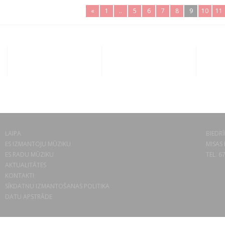
«
1
..
5
6
7
8
9
10
11
LAIPA
BIEDRĪ
ES IZMANTOJU MŪZIKU
MISAS 
ES RADU MŪZIKU
TEL. 6
AKTUALITĀTES
KONTAKTI
SĪKDATŅU IZMANTOŠANAS POLITIKA
DATU APSTRĀDE