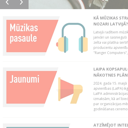
KĀ MŪZIKAS STR
NOZARI LATVIJĀ?
Latvijā radītiem mūzik
janvāri un sasnieguši
zelta vai platīna sertif
producentu apvienība
"Ranger Computers", 
LAIPA KOPSAPUL
NĀKOTNES PLĀN
2024. gada 15. maijā 
apvienības (LaIPA) ik
LaIPA administrācija
izmaksām, kā arī bie
par organizācijas mē
godināšanas ceremoni
ATZĪMĒJOT INTEL