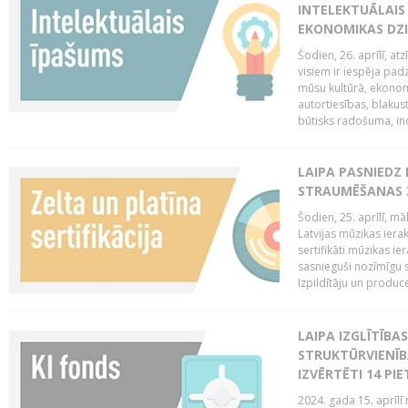
INTELEKTUĀLAIS
EKONOMIKAS DZI
Šodien, 26. aprīlī, a
visiem ir iespēja padz
mūsu kultūrā, ekonomi
autortiesības, blakus
būtisks radošuma, ino
LAIPA PASNIEDZ
STRAUMĒŠANAS Z
Šodien, 25. aprīlī, m
Latvijas mūzikas ierak
sertifikāti mūzikas ie
sasnieguši nozīmīgu s
Izpildītāju un produc
LAIPA IZGLĪTĪB
STRUKTŪRVIENĪB
IZVĒRTĒTI 14 PI
2024. gada 15. aprīlī 