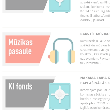
struktūrvienības (KI f
izskatīti konkursā ie
87514,67 eiro. Izglītī
finansiāli atbalstīt m
darbību, jaunradi...
RAKSTĪT MŪZIKU
Katru nedēļu LaIPA sa
spēlētākās mūzikas to
straumēšanas vietņu r
kolektīvu, kas strād
uzdevumiem. Pavisam
tiek ierakstīta...
NĀKAMĀ LAIPA I
PAPLAŠINĀTĀS KO
Informējam par LaIPA 
komisijas sēdi, kas no
biedrus iesniegt proj
aprīļa plkst. 23.59, s
Izglītības un kultūras 