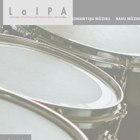
IZMANTOJU MŪZIKU
RADU MŪZIK