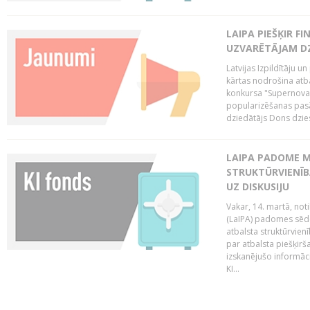
LAIPA PIEŠĶIR 
UZVARĒTĀJAM DZ
Latvijas Izpildītāju 
kārtas nodrošina atbal
konkursa "Supernova"
popularizēšanas pasā
dziedātājs Dons dzies
LAIPA PADOME M
STRUKTŪRVIENĪB
UZ DISKUSIJU
Vakar, 14. martā, not
(LaIPA) padomes sēdē 
atbalsta struktūrvien
par atbalsta piešķirš
izskanējušo informāc
KI...