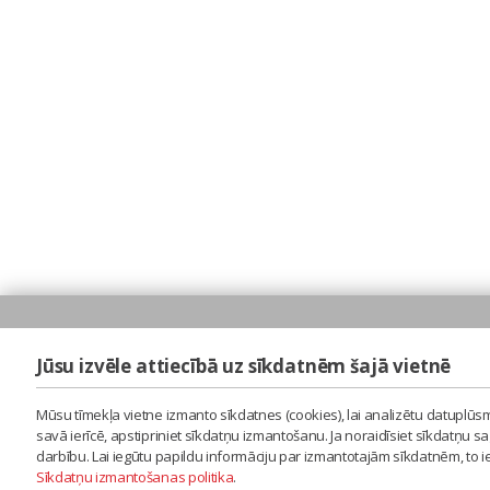
Jūsu izvēle attiecībā uz sīkdatnēm šajā vietnē
Mūsu tīmekļa vietne izmanto sīkdatnes (cookies), lai analizētu datuplūsm
savā ierīcē, apstipriniet sīkdatņu izmantošanu. Ja noraidīsiet sīkdatņu 
darbību. Lai iegūtu papildu informāciju par izmantotajām sīkdatnēm, to 
Sīkdatņu izmantošanas politika
.