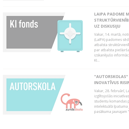
LAIPA PADOME M
STRUKTŪRVIENĪB
UZ DISKUSIJU
Vakar, 14. martā, not
(LaIPA) padomes sēdē 
atbalsta struktūrvien
par atbalsta piešķirš
izskanējušo informāc
KI...
"AUTORSKOLAS" 
INOVATĪVUS RIS
Vakar, 28. februārī, 
izglītojošās iniciatīv
studentu komandas pr
intelektuālā īpašuma 
pasākuma jaunajam "