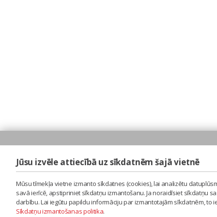
Jūsu izvēle attiecībā uz sīkdatnēm šajā vietnē
Mūsu tīmekļa vietne izmanto sīkdatnes (cookies), lai analizētu datuplūsm
savā ierīcē, apstipriniet sīkdatņu izmantošanu. Ja noraidīsiet sīkdatņu 
darbību. Lai iegūtu papildu informāciju par izmantotajām sīkdatnēm, to 
Sīkdatņu izmantošanas politika
.