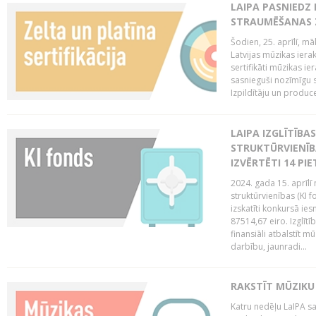
LAIPA PASNIEDZ
STRAUMĒŠANAS Z
Šodien, 25. aprīlī, m
Latvijas mūzikas ierak
sertifikāti mūzikas ie
sasnieguši nozīmīgu s
Izpildītāju un produc
LAIPA IZGLĪTĪB
STRUKTŪRVIENĪB
IZVĒRTĒTI 14 PI
2024. gada 15. aprīlī 
struktūrvienības (KI f
izskatīti konkursā ie
87514,67 eiro. Izglītī
finansiāli atbalstīt m
darbību, jaunradi...
RAKSTĪT MŪZIKU
Katru nedēļu LaIPA sa