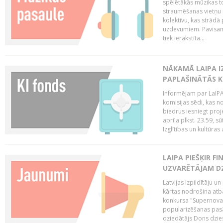
spēlētākās mūzikas to
straumēšanas vietņu r
kolektīvu, kas strād
uzdevumiem. Pavisam
tiek ierakstīta...
NĀKAMĀ LAIPA I
PAPLAŠINĀTĀS KO
Informējam par LaIPA 
komisijas sēdi, kas no
biedrus iesniegt proj
aprīļa plkst. 23.59, s
Izglītības un kultūras 
LAIPA PIEŠĶIR 
UZVARĒTĀJAM DZ
Latvijas Izpildītāju 
kārtas nodrošina atbal
konkursa "Supernova"
popularizēšanas pasā
dziedātājs Dons dzies