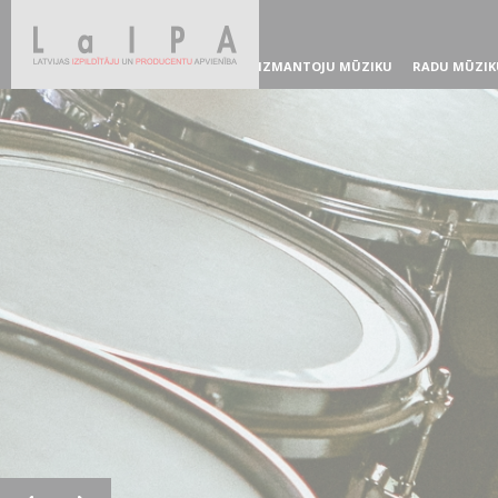
IZMANTOJU MŪZIKU
RADU MŪZIK