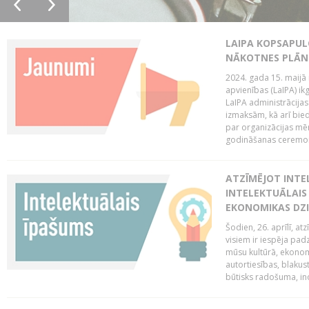
LAIPA KOPSAPUL
NĀKOTNES PLĀN
2024. gada 15. maijā 
apvienības (LaIPA) ik
LaIPA administrācija
izmaksām, kā arī bie
par organizācijas mē
godināšanas ceremoni
ATZĪMĒJOT INTEL
INTELEKTUĀLAIS
EKONOMIKAS DZI
Šodien, 26. aprīlī, a
visiem ir iespēja padz
mūsu kultūrā, ekonomi
autortiesības, blakus
būtisks radošuma, ino