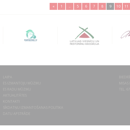
«
1
..
5
6
7
8
9
10
11
LAIPA
BIEDRĪ
ES IZMANTOJU MŪZIKU
MISAS 
ES RADU MŪZIKU
TEL. 6
AKTUALITĀTES
KONTAKTI
SĪKDATŅU IZMANTOŠANAS POLITIKA
DATU APSTRĀDE