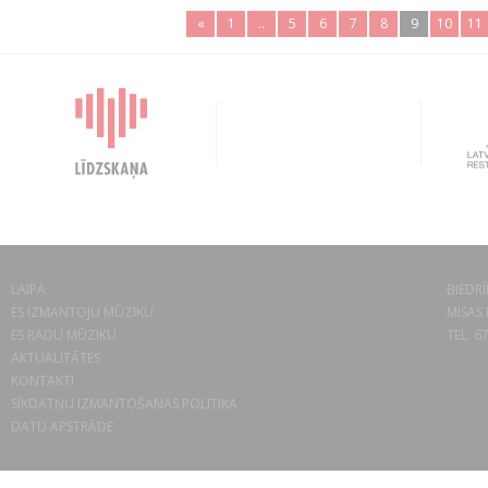
«
1
..
5
6
7
8
9
10
11
LAIPA
BIEDRĪ
ES IZMANTOJU MŪZIKU
MISAS 
ES RADU MŪZIKU
TEL. 6
AKTUALITĀTES
KONTAKTI
SĪKDATŅU IZMANTOŠANAS POLITIKA
DATU APSTRĀDE