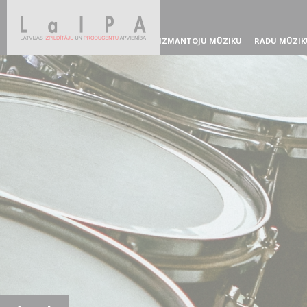
IZMANTOJU MŪZIKU
RADU MŪZIK