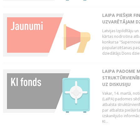
LAIPA PIEŠĶIR 
UZVARĒTĀJAM DZ
Latvijas Izpildītāju 
kārtas nodrošina atbal
konkursa "Supernova"
popularizēšanas pasā
dziedātājs Dons dzies
LAIPA PADOME M
STRUKTŪRVIENĪB
UZ DISKUSIJU
Vakar, 14. martā, not
(LaIPA) padomes sēdē 
atbalsta struktūrvien
par atbalsta piešķirš
izskanējušo informāc
KI...