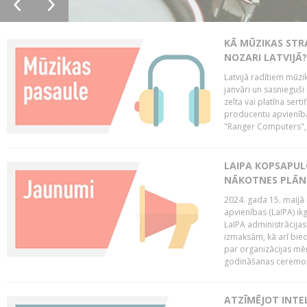
KĀ MŪZIKAS STR
NOZARI LATVIJĀ?
Latvijā radītiem mūzik
janvāri un sasnieguši
zelta vai platīna sertif
producentu apvienība
"Ranger Computers", 
LAIPA KOPSAPUL
NĀKOTNES PLĀN
2024. gada 15. maijā 
apvienības (LaIPA) ik
LaIPA administrācija
izmaksām, kā arī bie
par organizācijas mē
godināšanas ceremoni
ATZĪMĒJOT INTEL