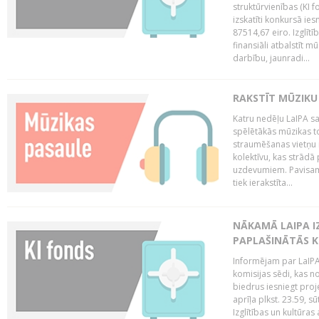
struktūrvienības (KI f
izskatīti konkursā ie
87514,67 eiro. Izglītī
finansiāli atbalstīt m
darbību, jaunradi...
RAKSTĪT MŪZIKU
Katru nedēļu LaIPA sa
spēlētākās mūzikas to
straumēšanas vietņu r
kolektīvu, kas strād
uzdevumiem. Pavisam
tiek ierakstīta...
NĀKAMĀ LAIPA I
PAPLAŠINĀTĀS KO
Informējam par LaIPA 
komisijas sēdi, kas no
biedrus iesniegt proj
aprīļa plkst. 23.59, s
Izglītības un kultūras 