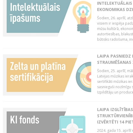
INTELEKTUĀLAIS
EKONOMIKAS DZI
Šodien, 26. aprīlī, a
visiem ir iespēja padz
mūsu kultūrā, ekonomi
autortiesības, blakus
būtisks radošuma, ino
LAIPA PASNIEDZ
STRAUMĒŠANAS Z
Šodien, 25. aprīlī, m
Latvijas mūzikas ierak
sertifikāti mūzikas ie
sasnieguši nozīmīgu s
Izpildītāju un produc
LAIPA IZGLĪTĪB
STRUKTŪRVIENĪB
IZVĒRTĒTI 14 PI
2024. gada 15. aprīlī 