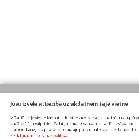
Jūsu izvēle attiecībā uz sīkdatnēm šajā vietnē
Mūsu tīmekļa vietne izmanto sīkdatnes (cookies), lai analizētu datuplūsm
savā ierīcē, apstipriniet sīkdatņu izmantošanu. Ja noraidīsiet sīkdatņu 
darbību. Lai iegūtu papildu informāciju par izmantotajām sīkdatnēm, to 
Sīkdatņu izmantošanas politika
.