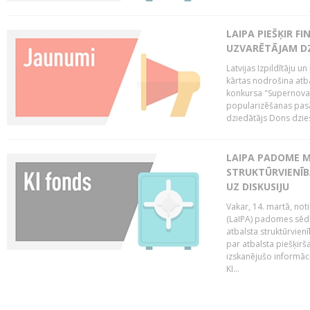
LAIPA PIEŠĶIR 
UZVARĒTĀJAM DZ
Latvijas Izpildītāju 
kārtas nodrošina atbal
konkursa "Supernova"
popularizēšanas pasā
dziedātājs Dons dzies
LAIPA PADOME M
STRUKTŪRVIENĪB
UZ DISKUSIJU
Vakar, 14. martā, not
(LaIPA) padomes sēdē 
atbalsta struktūrvien
par atbalsta piešķirš
izskanējušo informāc
KI...