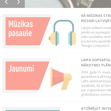
KĀ MŪZIKAS STR
NOZARI LATVIJĀ?
Latvijā radītiem mūzik
janvāri un sasnieguši
zelta vai platīna sertif
producentu apvienība
"Ranger Computers", 
LAIPA KOPSAPUL
NĀKOTNES PLĀN
2024. gada 15. maijā 
apvienības (LaIPA) ik
LaIPA administrācija
izmaksām, kā arī bie
par organizācijas mē
godināšanas ceremoni
ATZĪMĒJOT INTEL