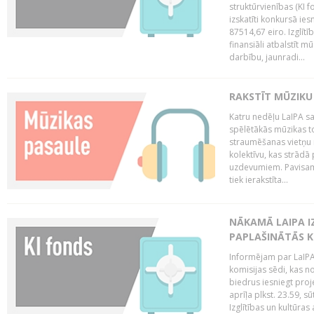
struktūrvienības (KI f
izskatīti konkursā ie
87514,67 eiro. Izglītī
finansiāli atbalstīt m
darbību, jaunradi...
RAKSTĪT MŪZIKU
Katru nedēļu LaIPA sa
spēlētākās mūzikas to
straumēšanas vietņu r
kolektīvu, kas strād
uzdevumiem. Pavisam
tiek ierakstīta...
NĀKAMĀ LAIPA I
PAPLAŠINĀTĀS KO
Informējam par LaIPA 
komisijas sēdi, kas no
biedrus iesniegt proj
aprīļa plkst. 23.59, s
Izglītības un kultūras 