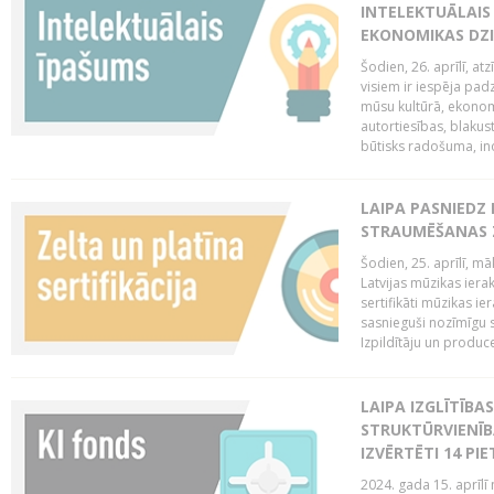
INTELEKTUĀLAIS
EKONOMIKAS DZI
Šodien, 26. aprīlī, a
visiem ir iespēja padz
mūsu kultūrā, ekonomi
autortiesības, blakus
būtisks radošuma, ino
LAIPA PASNIEDZ
STRAUMĒŠANAS Z
Šodien, 25. aprīlī, m
Latvijas mūzikas ierak
sertifikāti mūzikas ie
sasnieguši nozīmīgu s
Izpildītāju un produc
LAIPA IZGLĪTĪB
STRUKTŪRVIENĪB
IZVĒRTĒTI 14 PI
2024. gada 15. aprīlī 