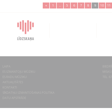
«
1
..
5
6
7
8
9
10
11
LAIPA
BIEDRĪ
ES IZMANTOJU MŪZIKU
MISAS 
ES RADU MŪZIKU
TEL. 6
AKTUALITĀTES
KONTAKTI
SĪKDATŅU IZMANTOŠANAS POLITIKA
DATU APSTRĀDE