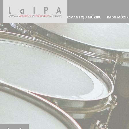
IZMANTOJU MŪZIKU
RADU MŪZIK