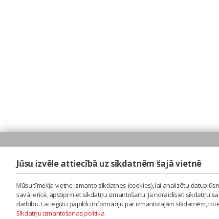
Jūsu izvēle attiecībā uz sīkdatnēm šajā vietnē
Mūsu tīmekļa vietne izmanto sīkdatnes (cookies), lai analizētu datuplūsm
savā ierīcē, apstipriniet sīkdatņu izmantošanu. Ja noraidīsiet sīkdatņu 
darbību. Lai iegūtu papildu informāciju par izmantotajām sīkdatnēm, to 
Sīkdatņu izmantošanas politika
.