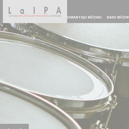
IZMANTOJU MŪZIKU
RADU MŪZIK