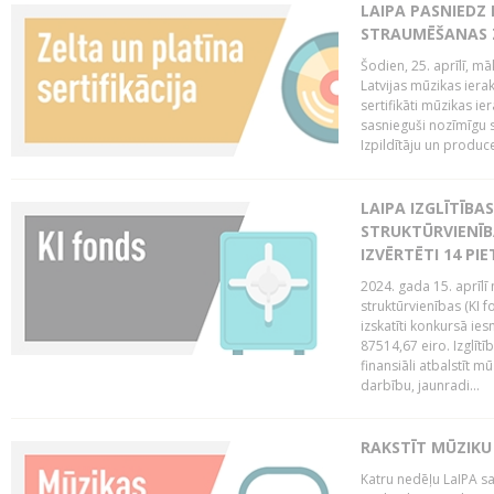
LAIPA PASNIEDZ
STRAUMĒŠANAS Z
Šodien, 25. aprīlī, m
Latvijas mūzikas ierak
sertifikāti mūzikas ie
sasnieguši nozīmīgu s
Izpildītāju un produc
LAIPA IZGLĪTĪB
STRUKTŪRVIENĪB
IZVĒRTĒTI 14 PI
2024. gada 15. aprīlī 
struktūrvienības (KI f
izskatīti konkursā ie
87514,67 eiro. Izglītī
finansiāli atbalstīt m
darbību, jaunradi...
RAKSTĪT MŪZIKU
Katru nedēļu LaIPA sa