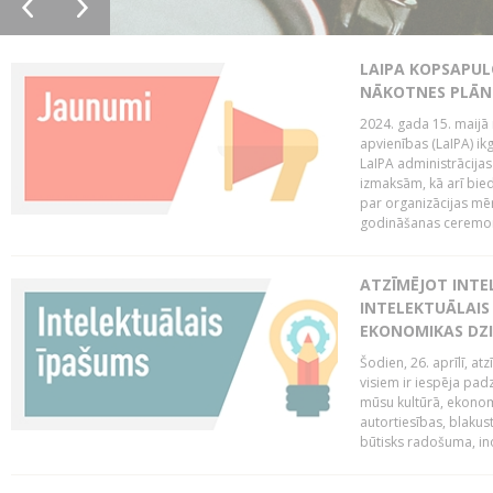
LAIPA KOPSAPUL
NĀKOTNES PLĀN
2024. gada 15. maijā 
apvienības (LaIPA) ik
LaIPA administrācija
izmaksām, kā arī bie
par organizācijas mē
godināšanas ceremoni
ATZĪMĒJOT INTEL
INTELEKTUĀLAIS
EKONOMIKAS DZI
Šodien, 26. aprīlī, a
visiem ir iespēja padz
mūsu kultūrā, ekonomi
autortiesības, blakus
būtisks radošuma, ino