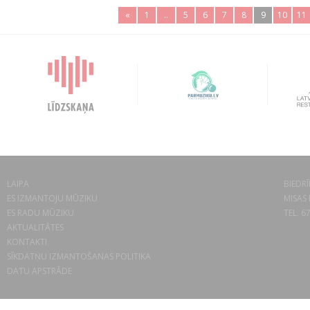
«
1
..
5
6
7
8
9
10
11
LAIPA
BIEDRĪ
ES IZMANTOJU MŪZIKU
MISAS 
ES RADU MŪZIKU
TEL. 6
AKTUALITĀTES
KONTAKTI
SĪKDATŅU IZMANTOŠANAS POLITIKA
DATU APSTRĀDE