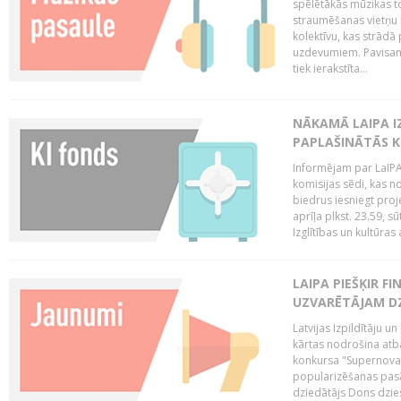
spēlētākās mūzikas to
straumēšanas vietņu r
kolektīvu, kas strād
uzdevumiem. Pavisam
tiek ierakstīta...
NĀKAMĀ LAIPA I
PAPLAŠINĀTĀS KO
Informējam par LaIPA 
komisijas sēdi, kas no
biedrus iesniegt proj
aprīļa plkst. 23.59, s
Izglītības un kultūras 
LAIPA PIEŠĶIR 
UZVARĒTĀJAM DZ
Latvijas Izpildītāju 
kārtas nodrošina atbal
konkursa "Supernova"
popularizēšanas pasā
dziedātājs Dons dzies