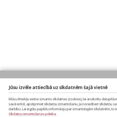
Jūsu izvēle attiecībā uz sīkdatnēm šajā vietnē
Mūsu tīmekļa vietne izmanto sīkdatnes (cookies), lai analizētu datuplūsm
savā ierīcē, apstipriniet sīkdatņu izmantošanu. Ja noraidīsiet sīkdatņu 
darbību. Lai iegūtu papildu informāciju par izmantotajām sīkdatnēm, to 
Sīkdatņu izmantošanas politika
.