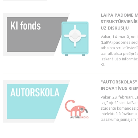
LAIPA PADOME M
STRUKTŪRVIENĪB
UZ DISKUSIJU
Vakar, 14. martā, not
(LaIPA) padomes sēdē 
atbalsta struktūrvien
par atbalsta piešķirš
izskanējušo informāc
KI...
"AUTORSKOLAS" 
INOVATĪVUS RIS
Vakar, 28. februārī, 
izglītojošās iniciatīv
studentu komandas pr
intelektuālā īpašuma 
pasākuma jaunajam "