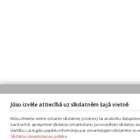
Jūsu izvēle attiecībā uz sīkdatnēm šajā vietnē
Mūsu tīmekļa vietne izmanto sīkdatnes (cookies), lai analizētu datuplūsm
savā ierīcē, apstipriniet sīkdatņu izmantošanu. Ja noraidīsiet sīkdatņu 
darbību. Lai iegūtu papildu informāciju par izmantotajām sīkdatnēm, to 
Sīkdatņu izmantošanas politika
.