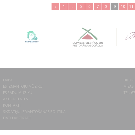
«
1
..
5
6
7
8
9
10
11
LAIPA
BIEDRĪ
ES IZMANTOJU MŪZIKU
MISAS 
ES RADU MŪZIKU
TEL. 6
AKTUALITĀTES
KONTAKTI
SĪKDATŅU IZMANTOŠANAS POLITIKA
DATU APSTRĀDE