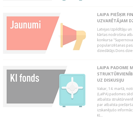
LAIPA PIEŠĶIR 
UZVARĒTĀJAM DZ
Latvijas Izpildītāju 
kārtas nodrošina atbal
konkursa "Supernova"
popularizēšanas pasā
dziedātājs Dons dzies
LAIPA PADOME M
STRUKTŪRVIENĪB
UZ DISKUSIJU
Vakar, 14. martā, not
(LaIPA) padomes sēdē 
atbalsta struktūrvien
par atbalsta piešķirš
izskanējušo informāc
KI...