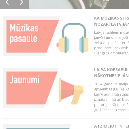
KĀ MŪZIKAS STR
NOZARI LATVIJĀ?
Latvijā radītiem mūzik
janvāri un sasnieguši
zelta vai platīna sertif
producentu apvienība
"Ranger Computers", 
LAIPA KOPSAPUL
NĀKOTNES PLĀN
2024. gada 15. maijā 
apvienības (LaIPA) ik
LaIPA administrācija
izmaksām, kā arī bie
par organizācijas mē
godināšanas ceremoni
ATZĪMĒJOT INTEL