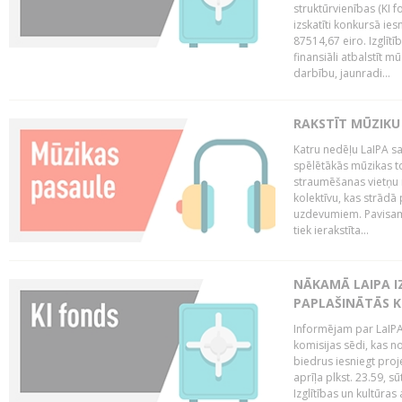
struktūrvienības (KI f
izskatīti konkursā ie
87514,67 eiro. Izglītī
finansiāli atbalstīt m
darbību, jaunradi...
RAKSTĪT MŪZIKU
Katru nedēļu LaIPA sa
spēlētākās mūzikas to
straumēšanas vietņu r
kolektīvu, kas strād
uzdevumiem. Pavisam
tiek ierakstīta...
NĀKAMĀ LAIPA I
PAPLAŠINĀTĀS KO
Informējam par LaIPA 
komisijas sēdi, kas no
biedrus iesniegt proj
aprīļa plkst. 23.59, s
Izglītības un kultūras 