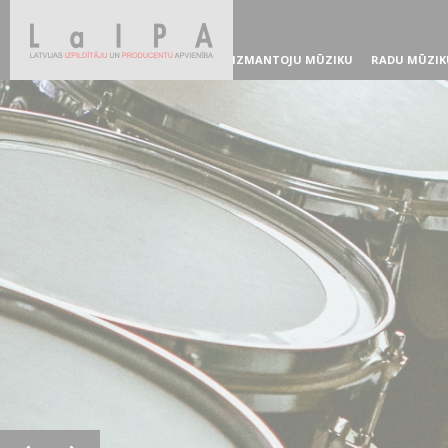
IZMANTOJU MŪZIKU
RADU MŪZIK