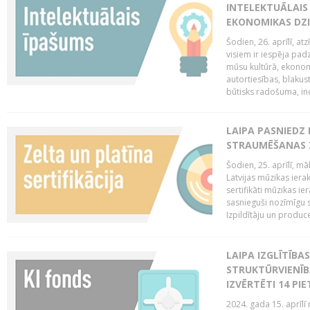
INTELEKTUĀLAIS
EKONOMIKAS DZI
Šodien, 26. aprīlī, a
visiem ir iespēja padz
mūsu kultūrā, ekonomi
autortiesības, blakus
būtisks radošuma, ino
LAIPA PASNIEDZ
STRAUMĒŠANAS Z
Šodien, 25. aprīlī, m
Latvijas mūzikas ierak
sertifikāti mūzikas ie
sasnieguši nozīmīgu s
Izpildītāju un produc
LAIPA IZGLĪTĪB
STRUKTŪRVIENĪB
IZVĒRTĒTI 14 PI
2024. gada 15. aprīlī 