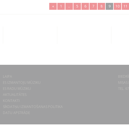
«
1
..
5
6
7
8
9
10
11
LAIPA
BIEDRĪ
ES IZMANTOJU MŪZIKU
MISAS 
ES RADU MŪZIKU
TEL. 6
AKTUALITĀTES
KONTAKTI
SĪKDATŅU IZMANTOŠANAS POLITIKA
DATU APSTRĀDE