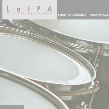
IZMANTOJU MŪZIKU
RADU MŪZIK