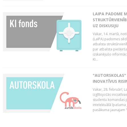
LAIPA PADOME M
STRUKTŪRVIENĪB
UZ DISKUSIJU
Vakar, 14. martā, not
(LaIPA) padomes sēdē 
atbalsta struktūrvien
par atbalsta piešķirš
izskanējušo informāc
KI...
"AUTORSKOLAS" 
INOVATĪVUS RIS
Vakar, 28. februārī, 
izglītojošās iniciatīv
studentu komandas pr
intelektuālā īpašuma 
pasākuma jaunajam "