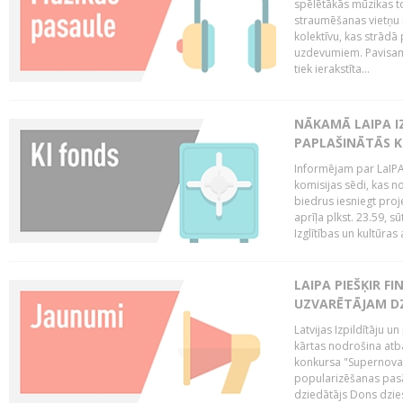
spēlētākās mūzikas to
straumēšanas vietņu r
kolektīvu, kas strād
uzdevumiem. Pavisam
tiek ierakstīta...
NĀKAMĀ LAIPA I
PAPLAŠINĀTĀS KO
Informējam par LaIPA 
komisijas sēdi, kas no
biedrus iesniegt proj
aprīļa plkst. 23.59, s
Izglītības un kultūras 
LAIPA PIEŠĶIR 
UZVARĒTĀJAM DZ
Latvijas Izpildītāju 
kārtas nodrošina atbal
konkursa "Supernova"
popularizēšanas pasā
dziedātājs Dons dzies