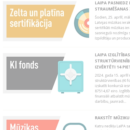
LAIPA PASNIEDZ
STRAUMĒŠANAS Z
Šodien, 25. aprīlī, m
Latvijas mūzikas ierak
sertifikāti mūzikas ie
sasnieguši nozīmīgu s
Izpildītāju un produc
LAIPA IZGLĪTĪB
STRUKTŪRVIENĪB
IZVĒRTĒTI 14 PI
2024. gada 15. aprīlī 
struktūrvienības (KI f
izskatīti konkursā ie
87514,67 eiro. Izglītī
finansiāli atbalstīt m
darbību, jaunradi...
RAKSTĪT MŪZIKU
Katru nedēļu LaIPA sa