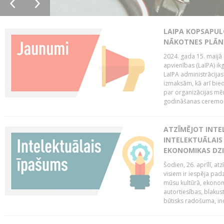
LAIPA KOPSAPUL
NĀKOTNES PLĀN
2024. gada 15. maijā 
apvienības (LaIPA) ik
LaIPA administrācija
izmaksām, kā arī bie
par organizācijas mē
godināšanas ceremoni
ATZĪMĒJOT INTEL
INTELEKTUĀLAIS
EKONOMIKAS DZI
Šodien, 26. aprīlī, a
visiem ir iespēja padz
mūsu kultūrā, ekonomi
autortiesības, blakus
būtisks radošuma, ino