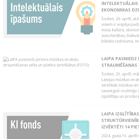
INTELEKTUĀLAIS
EKONOMIKAS DZI
Šodien, 26. aprīlī, a
visiem ir iespēja padz
mūsu kultūrā, ekonomi
autortiesības, blakus
būtisks radošuma, ino
LAIPA PASNIEDZ
STRAUMĒŠANAS Z
Šodien, 25. aprīlī, m
Latvijas mūzikas ierak
sertifikāti mūzikas ie
sasnieguši nozīmīgu s
Izpildītāju un produc
LAIPA IZGLĪTĪB
STRUKTŪRVIENĪB
IZVĒRTĒTI 14 PI
2024. gada 15. aprīlī 