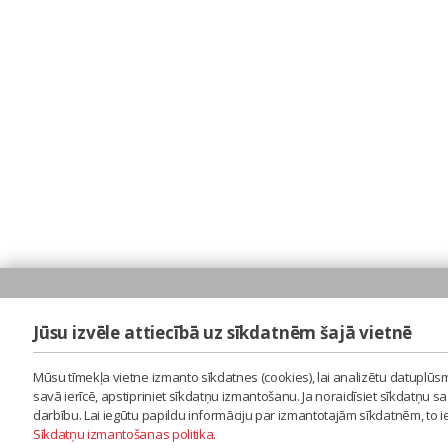
Jūsu izvēle attiecībā uz sīkdatnēm šajā vietnē
Mūsu tīmekļa vietne izmanto sīkdatnes (cookies), lai analizētu datuplūsm
savā ierīcē, apstipriniet sīkdatņu izmantošanu. Ja noraidīsiet sīkdatņu 
darbību. Lai iegūtu papildu informāciju par izmantotajām sīkdatnēm, to 
Sīkdatņu izmantošanas politika
.