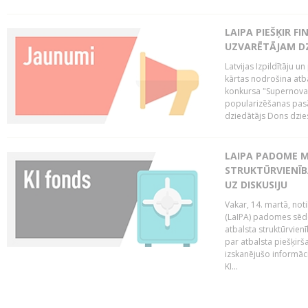
LAIPA PIEŠĶIR 
UZVARĒTĀJAM DZ
Latvijas Izpildītāju 
kārtas nodrošina atbal
konkursa "Supernova"
popularizēšanas pasā
dziedātājs Dons dzies
LAIPA PADOME M
STRUKTŪRVIENĪB
UZ DISKUSIJU
Vakar, 14. martā, not
(LaIPA) padomes sēdē 
atbalsta struktūrvien
par atbalsta piešķirš
izskanējušo informāc
KI...