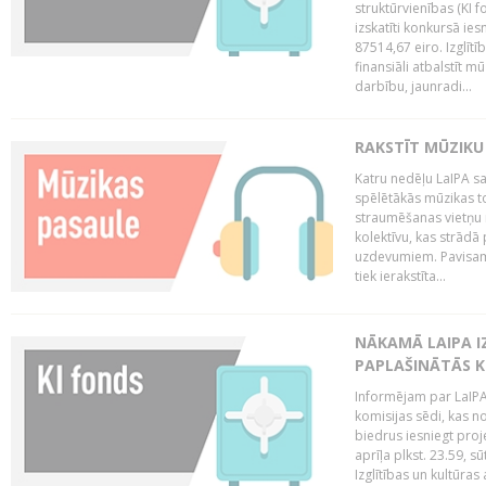
struktūrvienības (KI f
izskatīti konkursā ie
87514,67 eiro. Izglītī
finansiāli atbalstīt m
darbību, jaunradi...
RAKSTĪT MŪZIKU
Katru nedēļu LaIPA sa
spēlētākās mūzikas to
straumēšanas vietņu r
kolektīvu, kas strād
uzdevumiem. Pavisam
tiek ierakstīta...
NĀKAMĀ LAIPA I
PAPLAŠINĀTĀS KO
Informējam par LaIPA 
komisijas sēdi, kas no
biedrus iesniegt proj
aprīļa plkst. 23.59, s
Izglītības un kultūras 