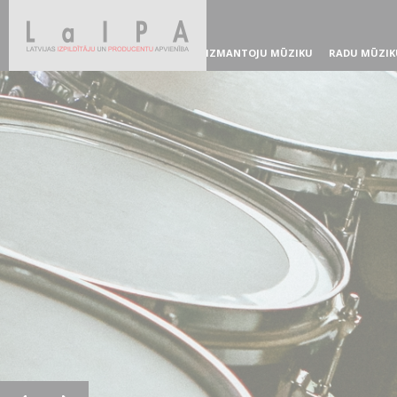
IZMANTOJU MŪZIKU
RADU MŪZIK