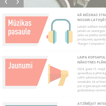
KĀ MŪZIKAS STR
NOZARI LATVIJĀ?
Latvijā radītiem mūzik
janvāri un sasnieguši
zelta vai platīna sertif
producentu apvienība
"Ranger Computers", 
LAIPA KOPSAPUL
NĀKOTNES PLĀN
2024. gada 15. maijā 
apvienības (LaIPA) ik
LaIPA administrācija
izmaksām, kā arī bie
par organizācijas mē
godināšanas ceremoni
ATZĪMĒJOT INTEL