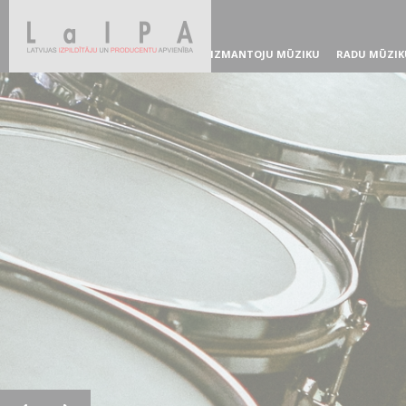
IZMANTOJU MŪZIKU
RADU MŪZIK