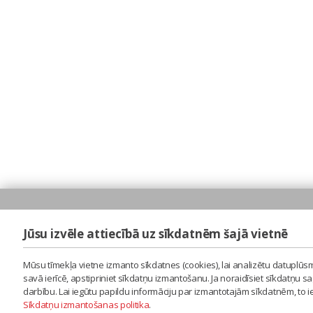
Jūsu izvēle attiecībā uz sīkdatnēm šajā vietnē
Mūsu tīmekļa vietne izmanto sīkdatnes (cookies), lai analizētu datuplūsm
savā ierīcē, apstipriniet sīkdatņu izmantošanu. Ja noraidīsiet sīkdatņu 
darbību. Lai iegūtu papildu informāciju par izmantotajām sīkdatnēm, to 
Sīkdatņu izmantošanas politika
.