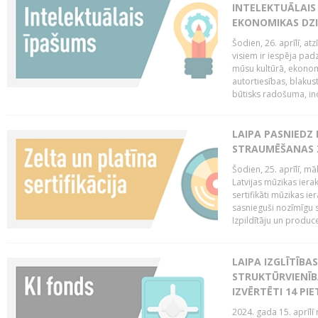
INTELEKTUĀLAIS
EKONOMIKAS DZI
Šodien, 26. aprīlī, a
visiem ir iespēja padz
mūsu kultūrā, ekonomi
autortiesības, blakus
būtisks radošuma, ino
LAIPA PASNIEDZ
STRAUMĒŠANAS Z
Šodien, 25. aprīlī, m
Latvijas mūzikas ierak
sertifikāti mūzikas ie
sasnieguši nozīmīgu s
Izpildītāju un produc
LAIPA IZGLĪTĪB
STRUKTŪRVIENĪB
IZVĒRTĒTI 14 PI
2024. gada 15. aprīlī 