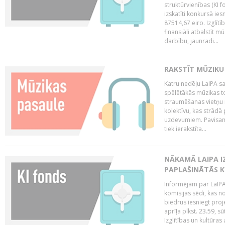
struktūrvienības (KI f
izskatīti konkursā ie
87514,67 eiro. Izglītī
finansiāli atbalstīt m
darbību, jaunradi...
RAKSTĪT MŪZIKU
Katru nedēļu LaIPA sa
spēlētākās mūzikas to
straumēšanas vietņu r
kolektīvu, kas strād
uzdevumiem. Pavisam
tiek ierakstīta...
NĀKAMĀ LAIPA I
PAPLAŠINĀTĀS KO
Informējam par LaIPA 
komisijas sēdi, kas no
biedrus iesniegt proj
aprīļa plkst. 23.59, s
Izglītības un kultūras 