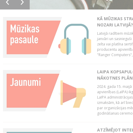
KĀ MŪZIKAS STR
NOZARI LATVIJĀ?
Latvijā radītiem mūzik
janvāri un sasnieguši
zelta vai platīna sertif
producentu apvienība
"Ranger Computers", 
LAIPA KOPSAPUL
NĀKOTNES PLĀN
2024. gada 15. maijā 
apvienības (LaIPA) ik
LaIPA administrācija
izmaksām, kā arī bie
par organizācijas mē
godināšanas ceremoni
ATZĪMĒJOT INTEL