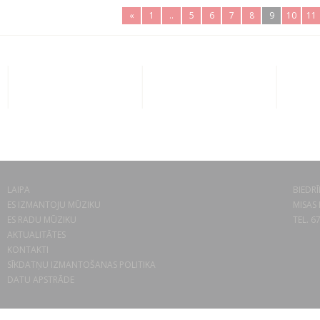
«
1
..
5
6
7
8
9
10
11
LAIPA
BIEDRĪ
ES IZMANTOJU MŪZIKU
MISAS 
ES RADU MŪZIKU
TEL. 6
AKTUALITĀTES
KONTAKTI
SĪKDATŅU IZMANTOŠANAS POLITIKA
DATU APSTRĀDE