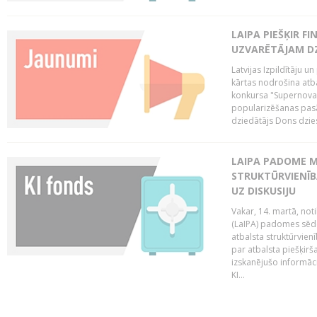
LAIPA PIEŠĶIR 
UZVARĒTĀJAM DZ
Latvijas Izpildītāju 
kārtas nodrošina atbal
konkursa "Supernova"
popularizēšanas pasā
dziedātājs Dons dzies
LAIPA PADOME M
STRUKTŪRVIENĪB
UZ DISKUSIJU
Vakar, 14. martā, not
(LaIPA) padomes sēdē 
atbalsta struktūrvien
par atbalsta piešķirš
izskanējušo informāc
KI...